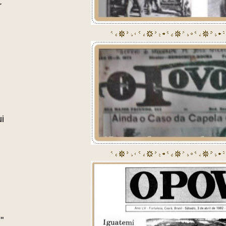
r
i
"