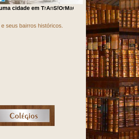
m
T
r
A
n
S
f
O
r
M
a
Ç
ã
O
!!!
 seus bairros históricos.