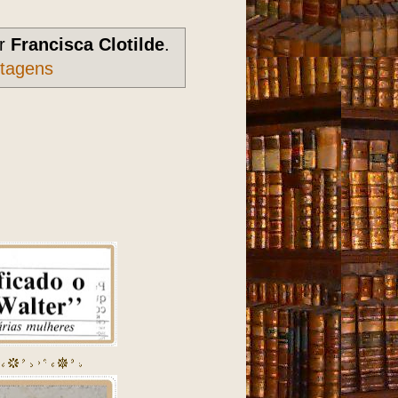
or
Francisca Clotilde
.
stagens