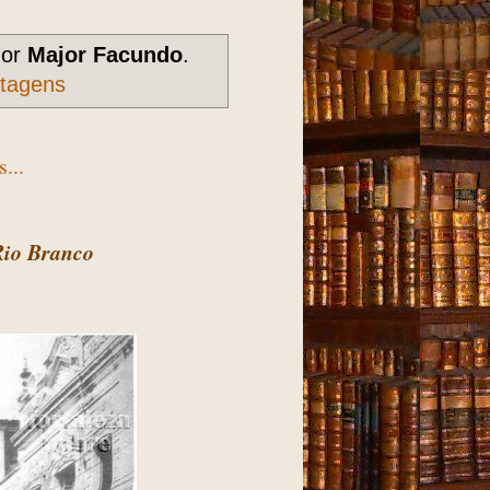
dor
Major Facundo
.
stagens
...
Rio Branco