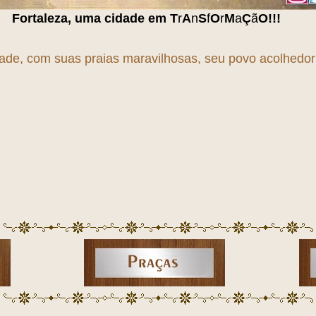
 cidade em
T
r
A
n
S
f
O
r
M
a
Ç
ã
O
!!!
dade, com suas praias maravilhosas, seu povo acolhedor e