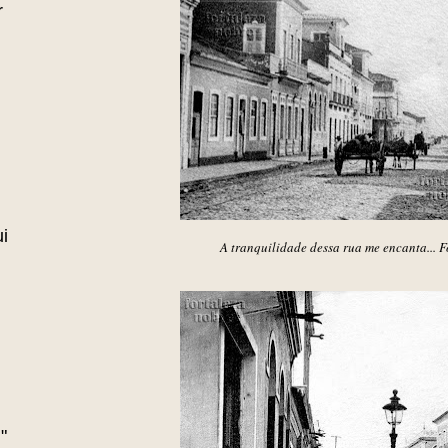
r
i
A tranquilidade dessa rua me encanta... F
"