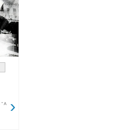
›
 " A