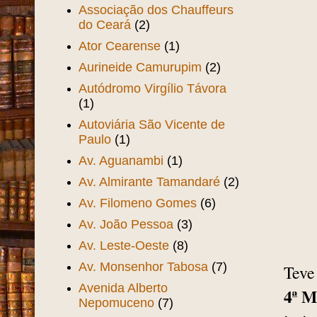
Assembléia Provincial
(1)
Assis Lima
(29)
Associacao Beneficente dos
Motoristas do Ceará
(1)
Associação Comercial do
Ceará
(2)
Associação dos Chauffeurs
do Ceará
(2)
Ator Cearense
(1)
Aurineide Camurupim
(2)
Autódromo Virgílio Távora
(1)
Autoviária São Vicente de
Paulo
(1)
Av. Aguanambi
(1)
Av. Almirante Tamandaré
(2)
Av. Filomeno Gomes
(6)