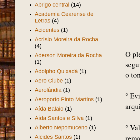
AABB
(6)
Aba Film
(11)
Abolição da Escravatura no
Ceará
(3)
Abolição dos Escravos no
Ceará
(1)
Abrigo central
(14)
Academia Cearense de
Letras
(4)
Acidentes
(1)
Acrísio Moreira da Rocha
(4)
O pl
Aderson Moreira da Rocha
(1)
segui
Adolpho Quixadá
(1)
o to
Aero Clube
(1)
Aerolândia
(1)