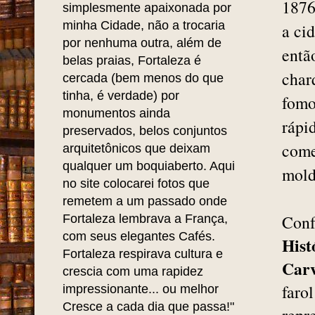
supe
Leila Nobre
é Historiadora,
clar
Professora, Escritora e
Pesquisadora Memorialista.
cons
long
"Sou uma pessoa
1876
simplesmente apaixonada por
minha Cidade, não a trocaria
a ci
por nenhuma outra, além de
entã
belas praias, Fortaleza é
char
cercada (bem menos do que
tinha, é verdade) por
fomo
monumentos ainda
rápi
preservados, belos conjuntos
come
arquitetônicos que deixam
qualquer um boquiaberto. Aqui
mold
no site colocarei fotos que
remetem a um passado onde