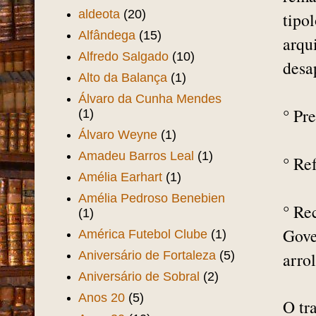
°
Evi
Aeroporto Pinto Martins
(1)
arqu
Aída Balaio
(1)
Aída Santos e Silva
(1)
°
Val
Alberto Nepomuceno
(1)
rema
Alcides Santos
(1)
aldeota
(20)
tipo
Alfândega
(15)
arqu
Alfredo Salgado
(10)
desa
Alto da Balança
(1)
Álvaro da Cunha Mendes
°
Pre
(1)
Álvaro Weyne
(1)
Amadeu Barros Leal
(1)
°
Ref
Amélia Earhart
(1)
Amélia Pedroso Benebien