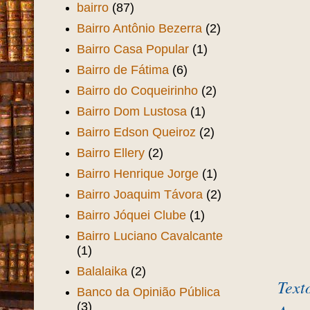
Domi
Avenida Visconde do Rio
Branco
(5)
Ayla Maria
(1)
Bailes
(1)
Entr
Bairo Antº Bezerra
(1)
bairro
(87)
Bairro Antônio Bezerra
(2)
Bairro Casa Popular
(1)
Bairro de Fátima
(6)
Bairro do Coqueirinho
(2)
Bairro Dom Lustosa
(1)
Bairro Edson Queiroz
(2)
Bairro Ellery
(2)
Bairro Henrique Jorge
(1)
Bairro Joaquim Távora
(2)