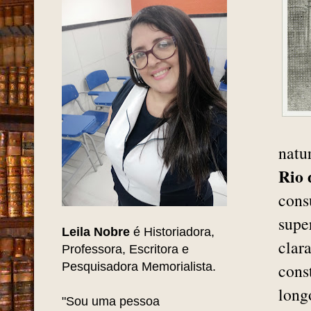
Pesquise AQUI
natu
Rio 
cons