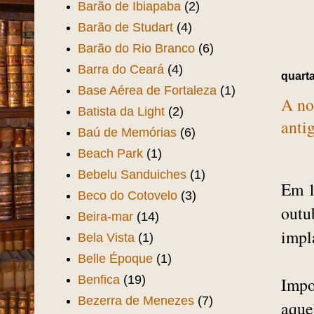
Bar do Chaguinha
(1)
Bar do Mincharia
(1)
Bar e Restaurante Opção
(2)
Barão de Camocim
(2)
Barão de Ibiapaba
(2)
Barão de Studart
(4)
Barão do Rio Branco
(6)
Barra do Ceará
(4)
quarta
Base Aérea de Fortaleza
(1)
A no
Batista da Light
(2)
anti
Baú de Memórias
(6)
Beach Park
(1)
Bebelu Sanduiches
(1)
Em 1
Beco do Cotovelo
(3)