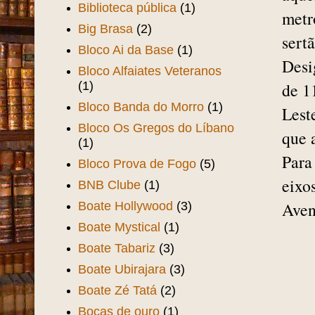
outu
Beira-mar
(14)
impl
Bela Vista
(1)
Belle Époque
(1)
Benfica
(19)
Impo
Bezerra de Menezes
(7)
aque
Biblioteca pública
(1)
metr
Big Brasa
(2)
sertã
Bloco Ai da Base
(1)
Desi
Bloco Alfaiates Veteranos
(1)
de 1
Bloco Banda do Morro
(1)
Lest
Bloco Os Gregos do Líbano
que 
(1)
Para
Bloco Prova de Fogo
(5)
eixo
BNB Clube
(1)
Boate Hollywood
(3)