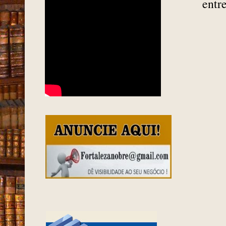
Fort
somb
FORTALEZA EM 1963
crôn
como
entr