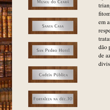
A re
Esco
Fort
por 
água
tria
fito
em a
resp
trat
dão 
de a
divis