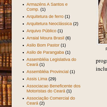
Aprendizes Marinheiro
(4)
Aquiraz
(1)
Araken
(1)
Arlindo Gondim
(1)
Armando Vasconcelos
(2)
Armazéns A Santos e
Comp.
(1)
Arquitetura de ferro
(1)
Arquitetura Neoclássica
(2)
Arquivo Público
(1)
Arraial Moura Brasil
(6)
Asilo Bom Pastor
(1)
Asilo de Parangaba
(1)
prog
Assembléia Legislativa do
Ceará
(1)
incl