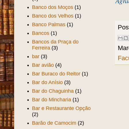
Bairro Jóquei Clube
(1)
Bairro Luciano Cavalcante
(1)
Balalaika
(2)
Text
Banco da Opinião Pública
(3)
Agra
Banco dos Moços
(1)
Banco dos Velhos
(1)
Banco Palmas
(1)
Pos
Bancos
(1)
Bancos da Praça do
Mar
Ferreira
(3)
bar
(3)
Fac
Bar avião
(4)
Bar Buraco do Reitor
(1)
Bar do Anísio
(3)