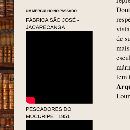
Conf
Fortaleza lembrava a França,
com seus elegantes Cafés.
Hist
Fortaleza respirava cultura e
Car
crescia com uma rapidez
faro
impressionante... ou melhor
Cresce a cada dia que passa!"
repr
Dout
UM MERGULHO NO PASSADO
resp
FÁBRICA SÃO JOSÉ -
vist
JACARECANGA
de s
mais
escu
márm
tem 