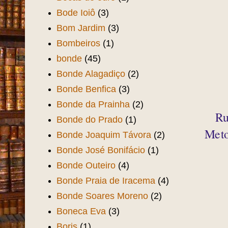
Aven
Boate Mystical
(1)
Boate Tabariz
(3)
Boate Ubirajara
(3)
Boate Zé Tatá
(2)
Bocas de ouro
(1)
Bode Ioiô
(3)
Bom Jardim
(3)
Bombeiros
(1)
bonde
(45)
Bonde Alagadiço
(2)
Bonde Benfica
(3)
Bonde da Prainha
(2)
Ru
Bonde do Prado
(1)
Meto
Bonde Joaquim Távora
(2)
Bonde José Bonifácio
(1)