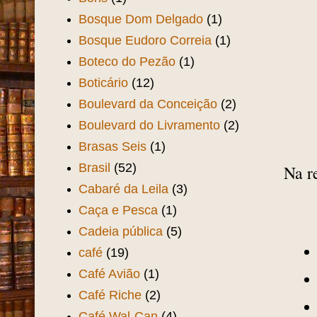
Bonde Outeiro
(4)
Bonde Praia de Iracema
(4)
Bonde Soares Moreno
(2)
Boneca Eva
(3)
Boris
(1)
Bosque Dom Delgado
(1)
Bosque Eudoro Correia
(1)
Boteco do Pezão
(1)
Boticário
(12)
Boulevard da Conceição
(2)
Boulevard do Livramento
(2)
Brasas Seis
(1)
Brasil
(52)
Na r
Cabaré da Leila
(3)
Caça e Pesca
(1)