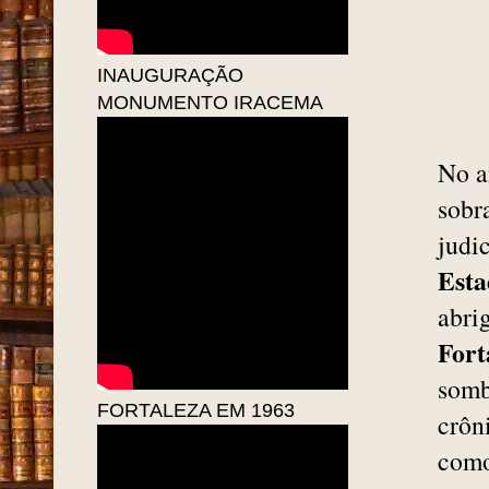
INAUGURAÇÃO
MONUMENTO IRACEMA
No a
sobr
judi
Esta
abri