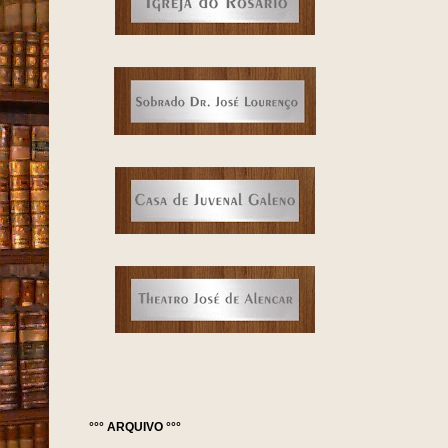
°°° ARQUIVO °°°