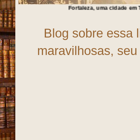
Fortaleza, uma cidade em
T
r
A
n
S
f
O
r
M
a
Ç
ã
Blog sobre essa 
maravilhosas, seu