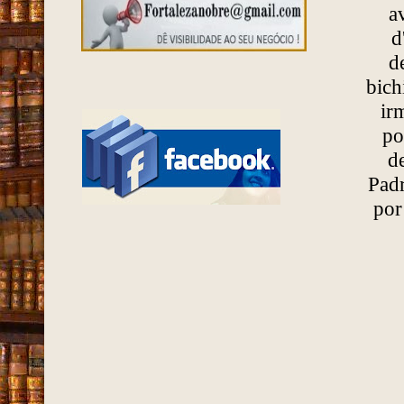
a
d
d
bich
ir
po
d
Padr
por