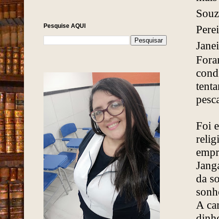
Souz
Pesquise AQUI
Pere
Janei
Fora
cond
tent
pesca
Foi 
relig
empr
Jang
da so
sonh
A ca
dinhe