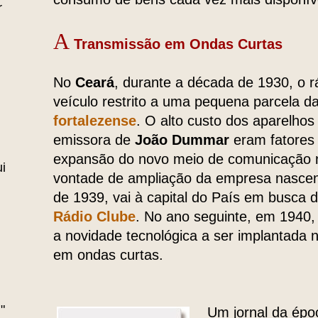
r
A
Transmissão em Ondas Curtas
No
Ceará
, durante a década de 1930, o
veículo restrito a uma pequena parcela d
fortalezense
. O alto custo dos aparelhos
emissora de
João Dummar
eram fatores 
expansão do novo meio de comunicação 
i
vontade de ampliação da empresa nasce
de 1939, vai à capital do País em busca 
Rádio Clube
. No ano seguinte, em 1940,
a novidade tecnológica a ser implantada 
em ondas curtas.
"
Um jornal da épo