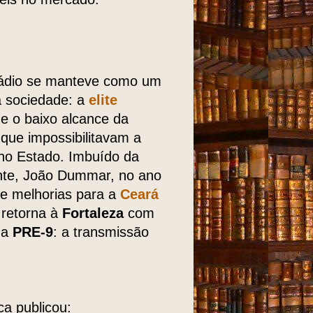
 rádio se manteve como um
a sociedade: a
elite
 e o baixo alcance da
que impossibilitavam a
no Estado. Imbuído da
nte, João Dummar, no ano
de melhorias para a
Ceará
 retorna à
Fortaleza
com
na
PRE-9
: a transmissão
ca publicou: