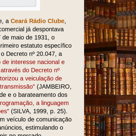
e, a
Ceará Rádio Clube
,
 comercial já despontava
7 de maio de 1931, o
rimeiro estatuto específico
 o Decreto nº 20.047, a
o de interesse nacional e
através do Decreto nº
torizou a veiculação de
 transmissão”
(JAMBEIRO,
ade e o barateamento dos
 programação, a linguagem
ões”
(SILVA, 1999, p. 25).
um veículo de comunicação
 anúncios, estimulando o
eis no mercado.