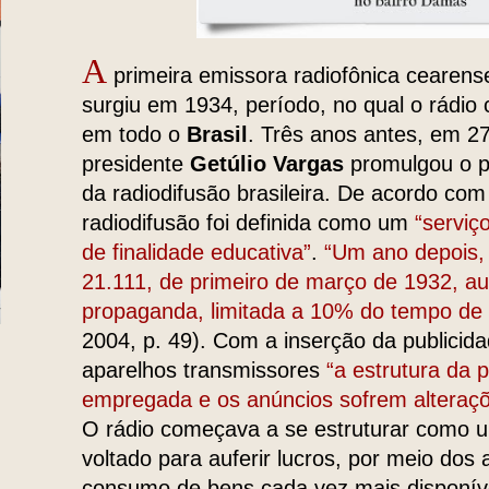
A
primeira emissora radiofônica cearens
surgiu em 1934, período, no qual o rádio
em todo o
Brasil
. Três anos antes, em 2
presidente
Getúlio Vargas
promulgou o p
da radiodifusão brasileira. De acordo com
radiodifusão foi definida como um
“serviç
de finalidade educativa”
.
“Um ano depois, 
21.111, de primeiro de março de 1932, au
propaganda, limitada a 10% do tempo de
2004, p. 49). Com a inserção da publicid
aparelhos transmissores
“a estrutura da
empregada e os anúncios sofrem alteraç
O rádio começava a se estruturar como 
voltado para auferir lucros, por meio dos
consumo de bens cada vez mais disponív