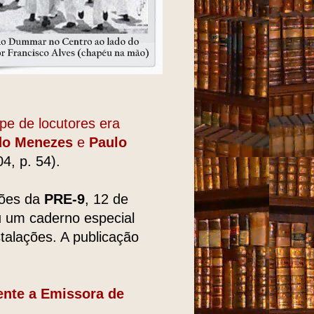
ipe de locutores era
do Menezes
e
Paulo
, p. 54).
ções da
PRE-9
, 12 de
u um caderno especial
talações. A publicação
ente a Emissora de