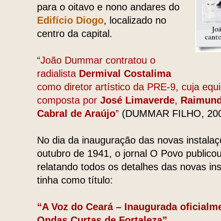
para o oitavo e nono andares do
Edifício Diogo
, localizado no
centro da capital.
“João Dummar contratou o
radialista
Dermival Costalima
como diretor artístico da PRE-9, cuja equ
composta por
José Limaverde
,
Raimun
Cabral de Araújo
”
(DUMMAR FILHO, 2004
No dia da inauguração das novas instala
outubro de 1941, o jornal O Povo publico
relatando todos os detalhes das novas ins
tinha como título:
“A Voz do Ceará – Inaugurada oficialm
Ondas Curtas de Fortaleza”
.