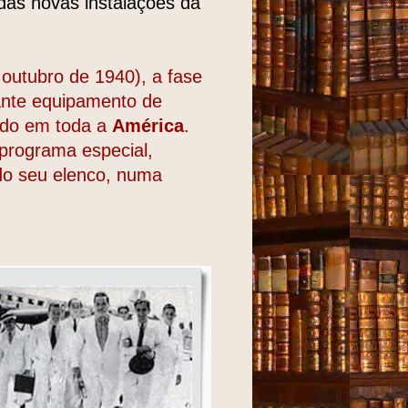
das novas instalações da
e outubro de 1940), a fase
sante equipamento de
ido em toda a
América
.
 programa especial,
 do seu elenco, numa