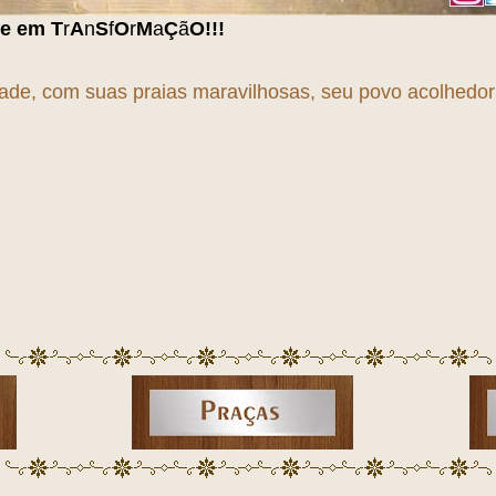
Ç
ã
O
!!!
dade, com suas praias maravilhosas, seu povo acolhedor e