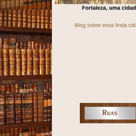
Fortaleza, uma cidade em
T
r
A
n
S
f
O
r
M
a
Blog sobre essa linda ci