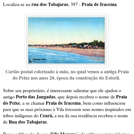
rua dos Tabajaras
Praia de Iracema
Localiza-se na
, 397 -
.
Cartão postal colorizado à mão, no qual vemos a antiga Praia
do Peixe nos anos 20, época da construção do Estoril.
Sobre seu proprietário, é interessante salientar que ele ajudou o
Porto das Jangadas
Praia
antigo
, que depois recebeu o nome de
do Peixe
Praia de Iracema
, a se chamar
, bem como influenciou
para que as ruas próximas à Vila tivessem seus nomes inspirados em
Ceará,
tribos indígenas do
a rua da sua residência recebeu o nome
Rua dos Tabajaras
de
.
Vila Morena
Para a edificação da sua ‘
’, ele utilizou a taipa (técnica