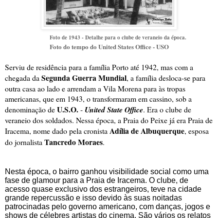
Foto de 1943 - Detalhe para o clube de veraneio da época.
Foto do tempo do United States Office - USO
Serviu de residência para a família Porto até 1942, mas com a
Segunda Guerra Mundial
chegada da
,
a família desloca-se para
outra casa ao lado e arrendam a Vila Morena para
às tropas
americanas, que em 1943, o transformaram em cassino, sob a
U.S.O.
denominação de
-
United State Office
. Era o clube de
veraneio dos soldados. Nessa época, a Praia do Peixe já era Praia de
Adília de Albuquerque
Iracema, nome dado pela cronista
, esposa
Tancredo Moraes
do jornalista
.
Nesta época, o bairro ganhou visibilidade social como uma
fase de glamour para a Praia de Iracema. O clube, de
acesso quase exclusivo dos estrangeiros, teve na cidade
grande repercussão e isso devido às suas noitadas
patrocinadas pelo governo americano, com danças, jogos e
shows de célebres artistas do cinema. São vários os relatos