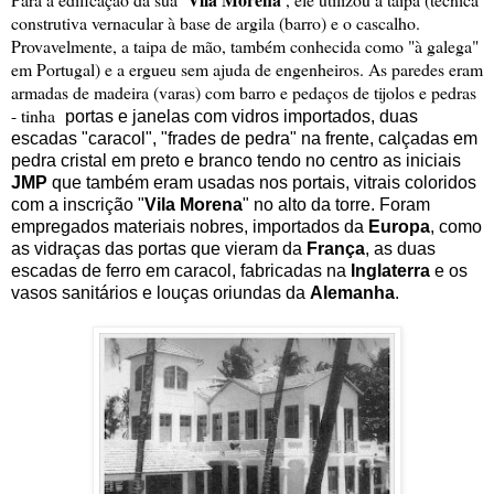
construtiva vernacular à base de argila (barro) e o cascalho.
Provavelmente, a taipa de mão, também conhecida como "à galega"
em Portugal) e a ergueu sem ajuda de engenheiros. As paredes eram
armadas de madeira (varas) com barro e pedaços de tijolos e pedras
- tinha
portas e janelas com vidros importados, duas
escadas "caracol", "frades de pedra" na frente, calçadas em
pedra cristal em preto e branco tendo no centro as iniciais
JMP
que também eram usadas nos portais, vitrais coloridos
com a inscrição "
Vila Morena
" no alto da torre. Foram
empregados materiais nobres, importados da
Europa
, como
as vidraças das portas que vieram da
França
, as duas
escadas de ferro em caracol, fabricadas na
Inglaterra
e os
vasos sanitários e louças oriundas da
Alemanha
.