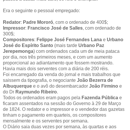
Era o seguinte o pessoal empregado:
Redator
:
Padre Mororó
, com o ordenado de 400$;
Impressor
:
Francisco José de Salles
, com ordenado de
300$;
Compositores
:
Felippe José Fernandes Lana
e
Urbano
José do Espírito Santo
(mais tarde
Urbano Paz
Jerepemonga
) com ordenados cada um de meia pataca
por dia, nos três primeiros meses, e com um aumento
proporcional ao adiantamento que fossem mostrando.
Havia mais dois serventes com a diária de 200 réis.
Foi encarregado da venda do jornal e mais trabalhos que
saissem da tipografia, o negociante
João Bezerra de
Albuquerque
e o avô do desembarcador
João Firmino
e
do Dr
Raymundo Ribeiro
.
Todos os ordenados eram pagos pela
Fazenda Pública
e
ficaram assentados na sessão do Governo à 29 de Março
de 1824. O redator e o impressor e o vendedor das gazetas
tinham o pagamento em quarteis, os compositores
mensalmente e os serventes por semana.
O Diário saia duas vezes por semana, às quartas e aos