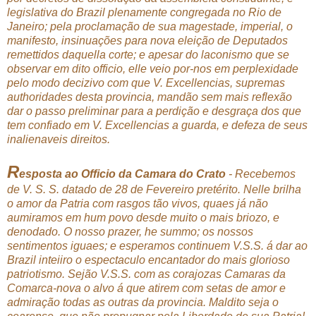
legislativa do Brazil plenamente congregada no Rio de
Janeiro; pela proclamação de sua magestade, imperial, o
manifesto, insinuações para nova eleição de Deputados
remettidos daquella corte; e apesar do laconismo que se
observar em dito officio, elle veio por-nos em perplexidade
pelo modo decizivo com que V. Excellencias, supremas
authoridades desta provincia, mandão sem mais reflexão
dar o passo preliminar para a perdição e desgraça dos que
tem confiado em V. Excellencias a guarda, e defeza de seus
inalienaveis direitos.
R
esposta ao Officio da Camara do Crato
- Recebemos
de V. S. S. datado de 28 de Fevereiro pretérito. Nelle brilha
o amor da Patria com rasgos tão vivos, quaes já não
aumiramos em hum povo desde muito o mais briozo, e
denodado. O nosso prazer, he summo; os nossos
sentimentos iguaes; e esperamos continuem V.S.S. á dar ao
Brazil inteiiro o espectaculo encantador do mais glorioso
patriotismo. Sejão V.S.S. com as corajozas Camaras da
Comarca-nova o alvo á que atirem com setas de amor e
admiração todas as outras da provincia. Maldito seja o