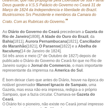
cearense, que não propugnar pela Liberdade de sua Patria!
Deus guarde a V.S.S Palácio do Governo no Ceará 31 de
Março de 1824 da Independencia e liberdade do Brazil.
Illustrissimos Srs Prezidente e membros da Camara do
"
Crato. Com as Rubricas do Governo.
Ao
Diário do Governo do Ceará
precederam a
Gazeta do
Rio de Janeiro
[1808],
A Idade do Ouro do Brazil
, da
Bahia
[1811],
Aurora Pernambucana
[1821],
Canciliador
do Maranhão
[1821],
O Paraense
[1822] e a
Abelha de
Itaculumy
[14 de Janeiro de 1824].
Só três anos e meio (1º de Outubro de 1827) depois de
publicado o Diário do Governo do Ceará foi que no Rio de
Janeiro surgiu o
Jornal do Commercio
, o mais importante
representante da imprensa na
America do Sul
.
É bom deixar claro que antes do Diário, houve na época do
notável governador
Manoel Ignacio de Sampaio
, uma
Gazeta, mas essa não era impressa, redigia-a o próprio
Sampaio, que a fazia circular. Chamava-se
Gazeta do
Ceará
.
O Diário foi o pioneiro, não existe no Ceará jornal impresso