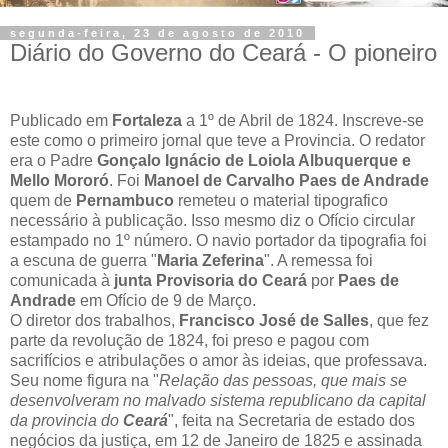
segunda-feira, 23 de agosto de 2010
Diário do Governo do Ceará - O pioneiro
Publicado em
Fortaleza
a 1º de Abril de 1824. Inscreve-se
este como o primeiro jornal que teve a Provincia. O redator
era o Padre
Gonçalo Ignácio de Loiola Albuquerque e
Mello Mororó
. Foi
Manoel de Carvalho Paes de Andrade
quem de
Pernambuco
remeteu o material tipografico
necessário à publicação. Isso mesmo diz o Ofício circular
estampado no 1º número. O navio portador da tipografia foi
a escuna de guerra "
Maria Zeferina
". A remessa foi
comunicada à
junta Provisoria do Ceará
por
Paes de
Andrade
em Ofício de 9 de Março.
O diretor dos trabalhos,
Francisco José de Salles
, que fez
parte da revolução de 1824, foi preso e pagou com
sacrifícios e atribulações o amor às ideias, que professava.
Seu nome figura na "
Relação das pessoas, que mais se
desenvolveram no malvado sistema republicano da capital
da provincia do
Ceará
", feita na Secretaria de estado dos
negócios da justiça, em 12 de Janeiro de 1825 e assinada