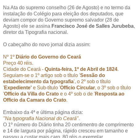
Na Ata do supremo conselho (26 de Agosto) e no termo da
instalação do Colégio para eleição dos deputados, que
deviam compor do Governo supremo salvador (28 de
Agosto) ele se assina
Francisco José de Salles Jurubeba
,
diretor da Tipografia nacional.
O cabeçalho do novo jornal dizia assim:
Nº 1º
Diário do Governo do Ceará
Preço 40 réis.
Cidade do Ceará -
Quinta-feira, 1º de Abril de 1824
.
Seguiam-se o 1º artigo sob o título '
Sessão do
estabelecimento da typografia
', o 2º sob o título
'
Expediente'
e Sub-título '
Officio Circular
, o 3º sob o título
'
Officio da Villa do Crato
e o 4º sob o de '
Resposta ao
Officio da Camara do Crato
.
Embaixo da 4ª e última página dizia:
"Na typografia Nacional do Ceará"
.
O 1º número do Diário tinha 20 centimentro de comprimento
e 14 de largura por página, rápido cresceu em tamanho e
passou a custar mais caro, 80 réis o exemplar.