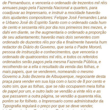
de Pernambuco, e venceria o ordenado de trezentos mil réis
annuaes pago pela Fazenda Nacional a quarteis, para
coadjuvar ao Imprensario, e instruir a mocidade haverão
dois ajudantes compositores: Felippe José Fernandes Lana
e Urbano José do Espirito Santo com o ordenado cada hum
de cento e sessenta réis por dia nos primeiros tres mezes, e
dahi em diante, se lhe augmentaria o ordenado a proporção
de seu adiantamento; haverão mais dois serventes com
ordenado de duzentos réis por dia e finalmente haveria hum
redactor do Diário do Governo, que seria o Padre Mororó,
pessoa de instrucção e conhecimentos, que venceria o
ordenado de quatrocentos mil réis, e todos os referidos
ordenados serão pagos pela mesma Fazenda Pública, e
recolhendo-se a ella o resultado da venda das folhas, e
mais papeis, que se venderem, nomeando o mesmo
Governo a João Bezerra de Albuquerque, negociante desta
praça para vender em sua loja com o lucro de 8 por cento e
outro sim, que as folhas, que se não occuparem meia folha
de papel por um, e outro lado se vendão a vinte réis e as
que passarem a outra página, se vendão a quarenta réia,
porém se for folheto. o Imprensario como administrador da
Typografia regulará o preço por que se deve vender,