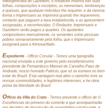
intelligenciará ao Gazeteiro, o Redactor inserirá nas suas
folhas, composições e escriptos, os memoriaes, lembranças
e queixas, que qualquer indivíduo lhe requerer, e da mesma
forma o Imprensario as imprimirá quando lhe requererem,
contanto que paguem a taxa estabelecida, e as aprezentem
assignadas, e reconhecidas. O Redactor, Imprensario e
Gazeteiro serão pagos a quarteis. Os ajudantes
compositores mensalmente, os serventes como pessoas
pobres semanariamente pela folha, que o Imprensario
assignará para o Almoxarifado.
E
xpediente
- Officio Circular - Temos uma typografia
nacional enviada a este governo pelo excellentissimo
presidente de Pernambuco Manoel de Carvalho Paes de
Andrade, nosso honrado Patricio, que só se esmera no bem
estar do Brazil. Esta vantagem real abre o caminho livre as
nossas commodidades, e legitimos interesses, e he obra
prima da liberdade do Brazil.
O
fficio da Villa do Crato
- Temos prezente o officio de V.
Excellencias do primeiro do corrente a que acompanharão
por decretos de dissolução da assembléia constiuuinte, e