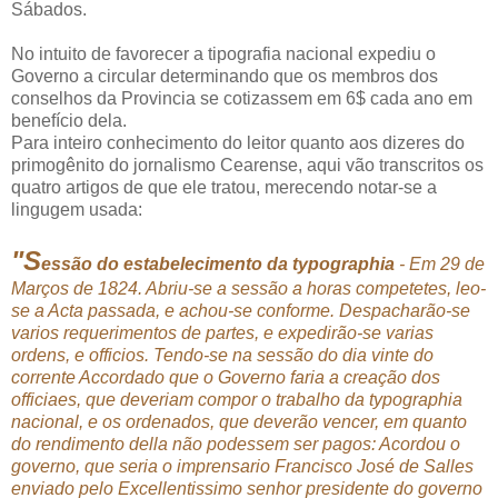
Sábados.
No intuito de favorecer a tipografia nacional expediu o
Governo a circular determinando que os membros dos
conselhos da Provincia se cotizassem em 6$ cada ano em
benefício dela.
Para inteiro conhecimento do leitor quanto aos dizeres do
primogênito do jornalismo Cearense, aqui vão transcritos os
quatro artigos de que ele tratou, merecendo notar-se a
lingugem usada:
"S
essão do estabelecimento da typographia
- Em 29 de
Marços de 1824. Abriu-se a sessão a horas competetes, leo-
se a Acta passada, e achou-se conforme. Despacharão-se
varios requerimentos de partes, e expedirão-se varias
ordens, e officios. Tendo-se na sessão do dia vinte do
corrente Accordado que o Governo faria a creação dos
officiaes, que deveriam compor o trabalho da typographia
nacional, e os ordenados, que deverão vencer, em quanto
do rendimento della não podessem ser pagos: Acordou o
governo, que seria o imprensario Francisco José de Salles
enviado pelo Excellentissimo senhor presidente do governo