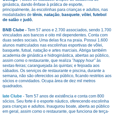
ginástica, dando ênfase à prática de esporte,
principalmente, às escolinhas para crianças e adultos, nas
modalidades de
tênis
,
natação
,
basquete
,
vôlei
,
futebol
de salão
e
judô.
BNB Clube -
Tem 57 anos e 2.700 associados, sendo 1.700
vinculados aos bancos e oito mil dependentes. Conta com
duas sedes sociais. Uma delas fica na praia. Possui 1.600
alunos matriculados nas escolinhas esportivas de vôlei,
basquete, futsal, natação e artes marciais. Abriga também
academia de ginástica e hidroginástica, abertas ao público,
assim como o restaurante, que realiza
"happy hour"
às
sextas-feiras; caranguejada às quintas; e feijoada aos
sábados. Os serviços de restaurante e piscina, durante a
semana, não são oferecidos ao público, ficando restritos aos
sócios e convidados. Ocupa área de dez mil metros
quadrados.
Iate Clube
- Tem 57 anos de existência e conta com 800
sócios. Seu forte é o esporte náutico, oferecendo escolinha
para crianças e adultos. Inaugurou boate, aberta ao público
em geral, assim como o restaurante, que funciona de terça-