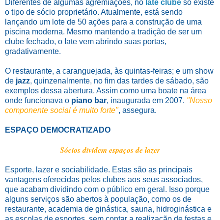
Diferentes de algumas agremiações, no
Iate clube
só existe
o tipo de sócio proprietário. Atualmente, está sendo
lançando um lote de 50 ações para a construção de uma
piscina moderna. Mesmo mantendo a tradição de ser um
clube fechado, o Iate vem abrindo suas portas,
gradativamente.
O restaurante, a caranguejada, às quintas-feiras; e um show
de
jazz
, quinzenalmente, no fim das tardes de sábado, são
exemplos dessa abertura. Assim como uma boate na área
onde funcionava o
piano bar
, inaugurada em 2007.
"Nosso
componente social é muito forte"
, assegura.
ESPAÇO DEMOCRATIZADO
Sócios dividem espaços de lazer
Esporte, lazer e sociabilidade. Estas são as principais
vantagens oferecidas pelos clubes aos seus associados,
que acabam dividindo com o público em geral. Isso porque
alguns serviços são abertos à população, como os de
restaurante, academia de ginástica, sauna, hidroginástica e
as escolas de esportes, sem contar a realização de festas e