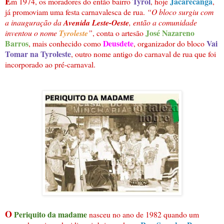
E
Tyrol
Jacarecanga
m 1974, os moradores do então bairro
, hoje
,
já promoviam uma festa carnavalesca de rua.
“O bloco surgiu com
a inauguração da
Avenida Leste-Oeste
, então a comunidade
José Nazareno
inventou o nome
Tyroleste
”
, conta o artesão
Barros
Deusdete
Vai
, mais conhecido como
, organizador do bloco
Tomar na Tyroleste
, outro nome antigo do carnaval de rua que foi
incorporado ao pré-carnaval.
O
Periquito da madame
nasceu no ano de 1982 quando um