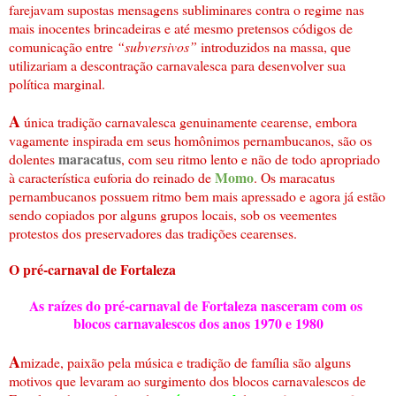
farejavam supostas mensagens subliminares contra o regime nas
mais inocentes brincadeiras e até mesmo pretensos códigos de
comunicação entre
“subversivos”
introduzidos na massa, que
utilizariam a descontração carnavalesca para desenvolver sua
política marginal.
A
única tradição carnavalesca genuinamente cearense, embora
vagamente inspirada em seus homônimos pernambucanos, são os
maracatus
dolentes
, com seu ritmo lento e não de todo apropriado
Momo
à característica euforia do reinado de
. Os maracatus
pernambucanos possuem ritmo bem mais apressado e agora já estão
sendo copiados por alguns grupos locais, sob os veementes
protestos dos preservadores das tradições cearenses.
O pré-carnaval de Fortaleza
As raízes do pré-carnaval de Fortaleza nasceram com os
blocos carnavalescos dos anos 1970 e 1980
A
mizade, paixão pela música e tradição de família são alguns
motivos que levaram ao surgimento dos blocos carnavalescos de