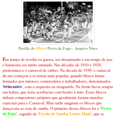
Bloco
Desfile do
Prova de Fogo - Arquivo Nirez
E
m tempo de revolta ou guerra, era desanimado e em tempo de paz
e harmonia era muito animado. Nas décadas de 1910 e 1920,
predominava o carnaval de clubes. Na década de 1930, o carnaval
de rua começou a se tornar mais popular, quando blocos foram
formados por músicos, comerciários e trabalhadores, denominados
brincantes
'
', com a orquestra na retaguarda. Na frente havia sempre
um baliza, que fazia acrobacias com bastão à mão. Esses blocos
tinham compositores próprios que geralmente faziam marchas
especiais para o Carnaval. Mais tarde surgiram os blocos que
Prova
dançavam ao som de samba. O primeiro desses blocos foi o '
de Fogo
Escola de Samba Lauro Maia
', seguido da '
', que se