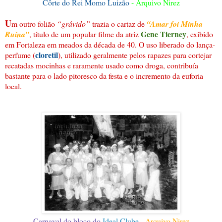
Côrte do Rei Momo Luizão
- Arquivo Nirez
U
m outro folião
“grávido”
trazia o cartaz de
“Amar foi Minha
Gene Tierney
Ruína”
, título de um popular filme da atriz
, exibido
em Fortaleza em meados da década de 40. O uso liberado do lança-
cloretil
perfume (
), utilizado geralmente pelos rapazes para cortejar
recatadas mocinhas e raramente usado como droga, contribuía
bastante para o lado pitoresco da festa e o incremento da euforia
local.
Carnaval do bloco do
Ideal Clube
- Arquivo Nirez