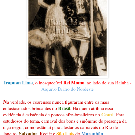
Irapuan Lima
Rei Momo
, o inesquecível
, ao lado de sua Rainha -
Arquivo Diário do Nordeste
N
a verdade, os cearenses nunca figuraram entre os mais
Brasil
entusiasmados brincantes do
. Há quem atribua essa
Ceará
evidência à existência de poucos afro-brasileiros no
. Para
estudiosos do tema, carnaval dos bons é sinônimo de presença da
raça negra, como estão aí para atestar os carnavais do Rio de
Salvador
São Luís
Maranhão
Janeiro,
, Recife e
do
.