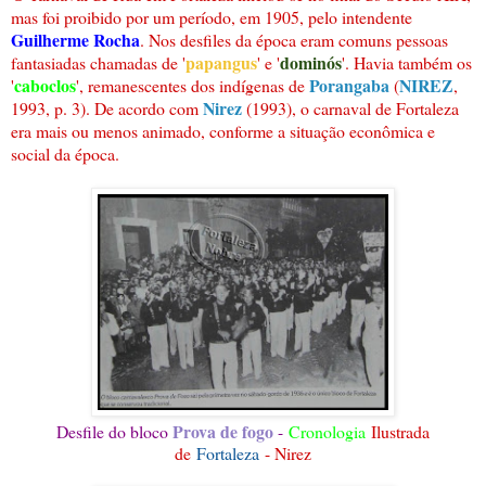
mas foi proibido por um período, em 1905, pelo intendente
Guilherme Rocha
. Nos desfiles da época eram comuns pessoas
papangus
dominós
fantasiadas chamadas de '
' e '
'. Havia também os
caboclos
Porangaba
NIREZ
'
', remanescentes dos indígenas de
(
,
Nirez
1993, p. 3). De acordo com
(1993), o carnaval de Fortaleza
era mais ou menos animado, conforme a situação econômica e
social da época.
Prova de fogo
Desfile do bloco
-
Cronologia
Ilustrada
de
Fortaleza
- Nirez