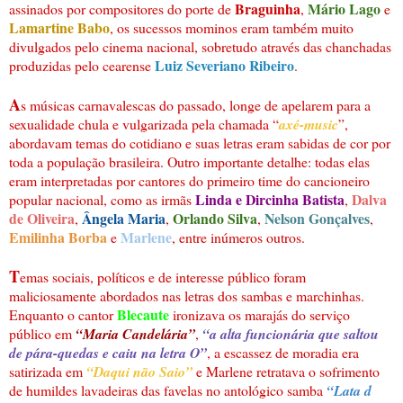
Braguinha
Mário Lago
assinados por compositores do porte de
,
e
Lamartine Babo
, os sucessos mominos eram também muito
divulgados pelo cinema nacional, sobretudo através das chanchadas
Luiz Severiano Ribeiro
produzidas pelo cearense
.
A
s músicas carnavalescas do passado, longe de apelarem para a
sexualidade chula e vulgarizada pela chamada “
axé-music
”,
abordavam temas do cotidiano e suas letras eram sabidas de cor por
toda a população brasileira. Outro importante detalhe: todas elas
eram interpretadas por cantores do primeiro time do cancioneiro
Linda e Dircinha Batista
Dalva
popular nacional, como as irmãs
,
de Oliveira
Ângela Maria
Orlando Silva
Nelson Gonçalves
,
,
,
,
Emilinha Borba
Marlene
e
, entre inúmeros outros.
T
emas sociais, políticos e de interesse público foram
maliciosamente abordados nas letras dos sambas e marchinhas.
Blecaute
Enquanto o cantor
ironizava os marajás do serviço
público em
“Maria Candelária
”
,
“a alta funcionária que saltou
de pára-quedas e caiu na letra O”
, a escassez de moradia era
satirizada em
“Daqui não Saio”
e Marlene retratava o sofrimento
de humildes lavadeiras das favelas no antológico samba
“Lata d