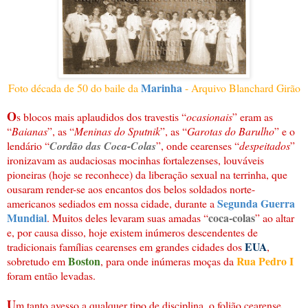
Marinha
Foto década de 50 do baile da
- Arquivo Blanchard Girão
O
s blocos mais aplaudidos dos travestis “
ocasionais
” eram as
“
Baianas
”, as “
Meninas do Sputnik
”, as “
Garotas do Barulho
” e o
lendário “
Cordão das Coca-Colas
”, onde cearenses “
despeitados
”
ironizavam as audaciosas mocinhas fortalezenses, louváveis
pioneiras (hoje se reconhece) da liberação sexual na terrinha, que
ousaram render-se aos encantos dos belos soldados norte-
Segunda Guerra
americanos sediados em nossa cidade, durante a
Mundial
coca-colas
. Muitos deles levaram suas amadas “
” ao altar
e, por causa disso, hoje existem inúmeros descendentes de
EUA
tradicionais famílias cearenses em grandes cidades dos
,
Boston
Rua Pedro I
sobretudo em
, para onde inúmeras moças da
foram então levadas.
U
m tanto avesso a qualquer tipo de disciplina, o folião cearense