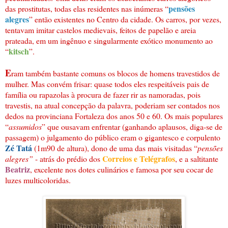
pensões
das prostitutas, todas elas residentes nas inúmeras “
alegres
” então existentes no Centro da cidade. Os carros, por vezes,
tentavam imitar castelos medievais, feitos de papelão e areia
prateada, em um ingênuo e singularmente exótico monumento ao
kitsch
“
”.
E
ram também bastante comuns os blocos de homens travestidos de
mulher. Mas convém frisar: quase todos eles respeitáveis pais de
família ou rapazolas à procura de fazer rir as namoradas, pois
travestis, na atual concepção da palavra, poderiam ser contados nos
dedos na provinciana Fortaleza dos anos 50 e 60. Os mais populares
“
assumidos
” que ousavam enfrentar (ganhando aplausos, diga-se de
passagem) o julgamento do público eram o gigantesco e corpulento
Zé Tatá
(1m90 de altura), dono de uma das mais visitadas “
pensões
Correios e Telégrafos
alegres”
- atrás do prédio dos
, e a saltitante
Beatriz
, excelente nos dotes culinários e famosa por seu cocar de
luzes multicoloridas.