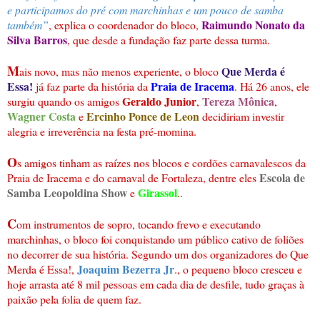
e participamos do pré com marchinhas e um pouco de samba
Raimundo Nonato da
também”
, explica o coordenador do bloco,
Silva Barros
, que desde a fundação faz parte dessa turma.
M
Que Merda é
ais novo, mas não menos experiente, o bloco
Essa!
Praia de Iracema
já faz parte da história da
. Há 26 anos, ele
Geraldo Junior
Tereza Mônica
surgiu quando os amigos
,
,
Wagner Costa
Ercinho Ponce de Leon
e
decidiriam investir
alegria e irreverência na festa pré-momina.
O
s amigos tinham as raízes nos blocos e cordões carnavalescos da
Escola de
Praia de Iracema e do carnaval de Fortaleza, dentre eles
Samba Leopoldina Show
Girassol
e
..
C
om instrumentos de sopro, tocando frevo e executando
marchinhas, o bloco foi conquistando um público cativo de foliões
no decorrer de sua história. Segundo um dos organizadores do Que
Joaquim Bezerra Jr
Merda é Essa!,
., o pequeno bloco cresceu e
hoje arrasta até 8 mil pessoas em cada dia de desfile, tudo graças à
paixão pela folia de quem faz.