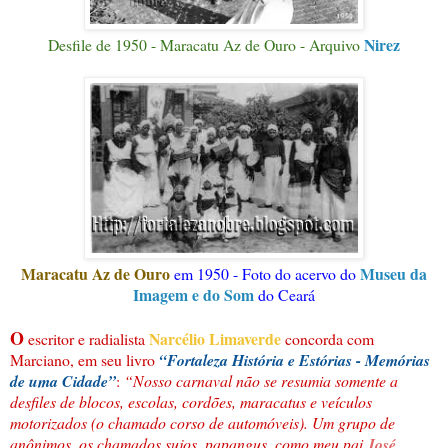
Nirez
Desfile de 1950 - Maracatu Az de Ouro - Arquivo
Maracatu Az de Ouro
Museu da
em 1950 - Foto do acervo do
Imagem e do Som
do Ceará
O
Narcélio Limaverde
escritor e radialista
concorda com
Marciano, em seu livro
“Fortaleza História e Estórias - Memórias
de uma Cidade
”
:
“Nosso carnaval não se resumia somente a
desfiles de blocos, escolas, cordões, maracatus e veículos
motorizados (o chamado corso de automóveis). Um grupo de
anônimos, os chamados sujos, papangus, como meu pai
José