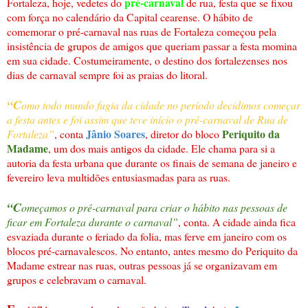
pré-carnaval
Fortaleza, hoje, vedetes do
de rua, festa que se fixou
com força no calendário da Capital cearense. O hábito de
comemorar o pré-carnaval nas ruas de Fortaleza começou pela
insistência de grupos de amigos que queriam passar a festa momina
em sua cidade. Costumeiramente, o destino dos fortalezenses nos
dias de carnaval sempre foi as praias do litoral.
“C
omo todo mundo fugia da cidade no período decidimos começar
a festa antes e foi assim que teve início o pré-carnaval de Rua de
Jânio Soares
Periquito da
Fortaleza”
, conta
, diretor do bloco
Madame
, um dos mais antigos da cidade. Ele chama para si a
autoria da festa urbana que durante os finais de semana de janeiro e
fevereiro leva multidões entusiasmadas para as ruas.
“C
omeçamos o pré-carnaval para criar o hábito nas pessoas de
ficar em Fortaleza durante o carnaval”
, conta. A cidade ainda fica
esvaziada durante o feriado da folia, mas ferve em janeiro com os
blocos pré-carnavalescos. No entanto, antes mesmo do Periquito da
Madame estrear nas ruas, outras pessoas já se organizavam em
grupos e celebravam o carnaval.