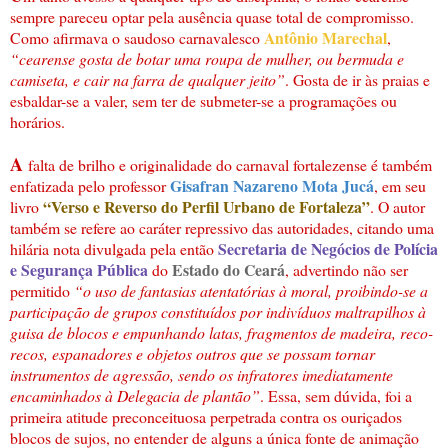
sempre pareceu optar pela ausência quase total de compromisso.
Antônio Marechal
Como afirmava o saudoso carnavalesco
,
“cearense gosta de botar uma roupa de mulher, ou bermuda e
camiseta, e cair na farra de qualquer jeito”
. Gosta de ir às praias e
esbaldar-se a valer, sem ter de submeter-se a programações ou
horários.
A
falta de brilho e originalidade do carnaval fortalezense é também
Gisafran Nazareno Mota Jucá
enfatizada pelo professor
, em seu
“Verso e Reverso do Perfil Urbano de Fortaleza”
livro
. O autor
também se refere ao caráter repressivo das autoridades, citando uma
Secretaria de Negócios de Polícia
hilária nota divulgada pela então
e Segurança Pública
Estado do Ceará
do
, advertindo não ser
permitido
“o uso de fantasias atentatórias à moral, proibindo-se a
participação de grupos constituídos por indivíduos maltrapilhos à
guisa de blocos e empunhando latas, fragmentos de madeira, reco-
recos, espanadores e objetos outros que se possam tornar
instrumentos de agressão, sendo os infratores imediatamente
encaminhados à Delegacia de plantão”
. Essa, sem dúvida, foi a
primeira atitude preconceituosa perpetrada contra os ouriçados
blocos de sujos, no entender de alguns a única fonte de animação