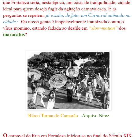
que Fortaleza seria, nesta época, um oásis de tranquilidade, cidade
ideal para quem deseja fugir da agitação carnavalesca. E as
perguntas se repetem:
já existiu, de fato, um Carnaval animado na
cidade?
Ou nossa gente é inapelavelmente imunizada contra o
vírus momino, estando fadada ao desfile em
“slow-motion”
dos
maracatus
?
Bloco Turma do Camarão
- Arquivo Nirez
O
carnaval de Rua em Fortaleza iniciou-se no final do Século XIX,