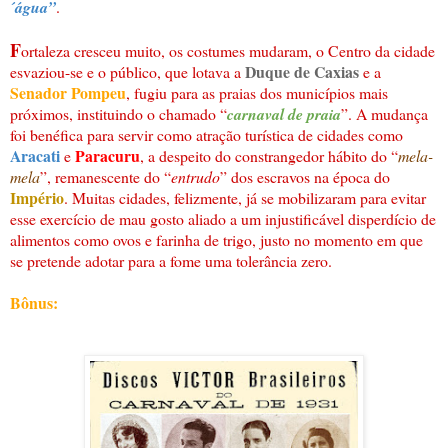
´água”
.
F
ortaleza cresceu muito, os costumes mudaram, o Centro da cidade
Duque de Caxias
esvaziou-se e o público, que lotava a
e a
Senador Pompeu
, fugiu para as praias dos municípios mais
próximos, instituindo o chamado “
carnaval de praia
”. A mudança
foi benéfica para servir como atração turística de cidades como
Aracati
Paracuru
e
, a despeito do constrangedor hábito do “
mela-
mela
”, remanescente do “
entrudo
” dos escravos na época do
Império
. Muitas cidades, felizmente, já se mobilizaram para evitar
esse exercício de mau gosto aliado a um injustificável disperdício de
alimentos como ovos e farinha de trigo, justo no momento em que
se pretende adotar para a fome uma tolerância zero.
Bônus: