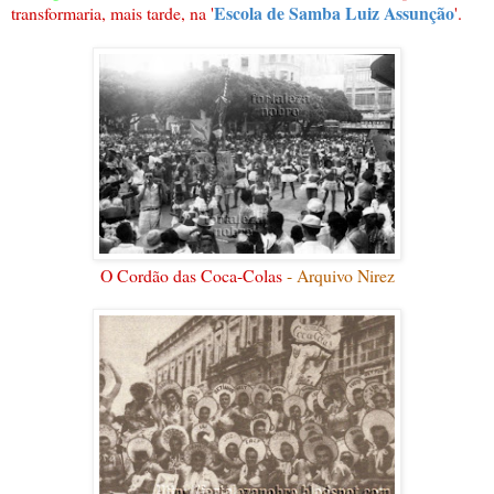
Escola de Samba Luiz Assunção
transformaria, mais tarde, na '
'.
O Cordão das Coca-Colas
- Arquivo Nirez