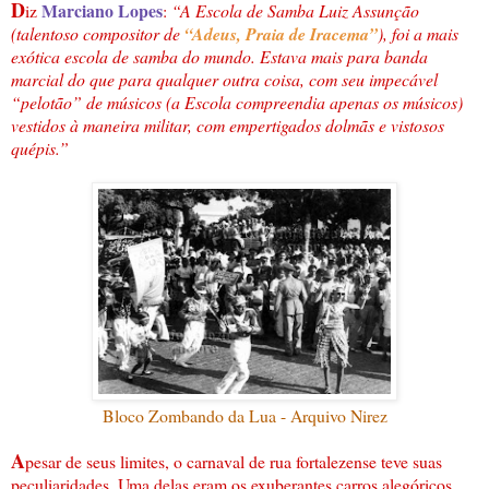
D
Marciano Lopes
iz
:
“A Escola de Samba Luiz Assunção
(talentoso compositor de
“Adeus, Praia de Iracema”
), foi a mais
exótica escola de samba do mundo. Estava mais para banda
marcial do que para qualquer outra coisa, com seu impecável
“pelotão” de músicos (a Escola compreendia apenas os músicos)
vestidos à maneira militar, com empertigados dolmãs e vistosos
quépis.”
Bloco Zombando da Lua - Arquivo Nirez
A
pesar de seus limites, o carnaval de rua fortalezense teve suas
peculiaridades. Uma delas eram os exuberantes carros alegóricos