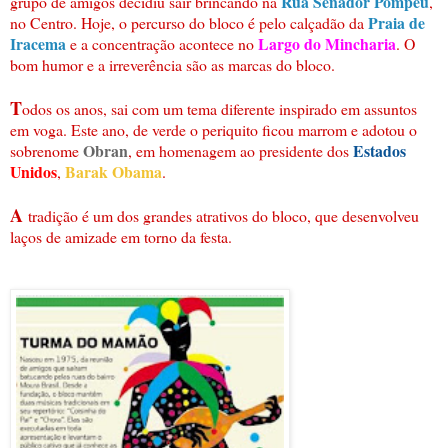
Rua Senador Pompeu
grupo de amigos decidiu sair brincando na
,
Praia de
no Centro. Hoje, o percurso do bloco é pelo calçadão da
Iracema
Largo do Mincharia
e a concentração acontece no
. O
bom humor e a irreverência são as marcas do bloco.
T
odos os anos, sai com um tema diferente inspirado em assuntos
em voga. Este ano, de verde o periquito ficou marrom e adotou o
Obran
Estados
sobrenome
, em homenagem ao presidente dos
Unidos
Barak Obama
,
.
A
tradição é um dos grandes atrativos do bloco, que desenvolveu
laços de amizade em torno da festa.