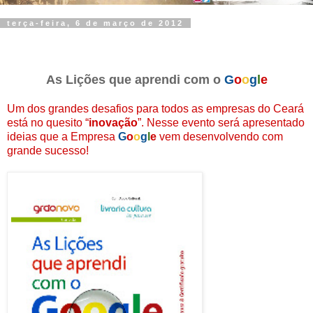
terça-feira, 6 de março de 2012
As Lições que aprendi com o
G
o
o
g
l
e
Um dos grandes desafios para todos as empresas do Ceará
está no quesito “
inovação
”. Nesse evento será apresentado
ideias que a Empresa
G
o
o
g
l
e
vem desenvolvendo com
grande sucesso!