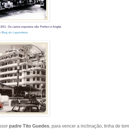
951. Os carros expostos são Prefect e Anglia.
o
Blog do Laprovitera
essor
padre Tito Guedes
, para vencer a inclinação, tinha de to