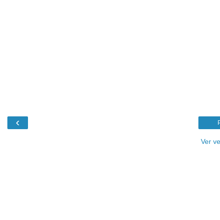
‹
Ver v