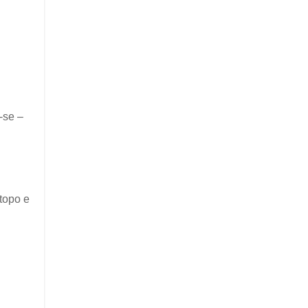
-se –
topo e