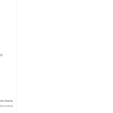
do
ldo Duarte
cionarista).