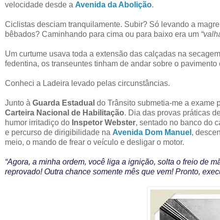
velocidade desde a
Avenida da Abolição
.
Ciclistas desciam tranquilamente. Subir? Só levando a magr
bêbados? Caminhando para cima ou para baixo era um
“valh
Um curtume usava toda a extensão das calçadas na secagem d
fedentina, os transeuntes tinham de andar sobre o pavimento 
Conheci a Ladeira levado pelas circunstâncias.
Junto à
Guarda Estadual
do Trânsito submetia-me a exame p
Carteira Nacional de Habilitação
. Dia das provas práticas d
humor irritadiço do
Inspetor Webster
, sentado no banco do 
e percurso de dirigibilidade na
Avenida Dom Manuel
, desce
meio, o mando de frear o veículo e desligar o motor.
“Agora, a minha ordem, você liga a ignição, solta o freio de m
reprovado! Outra chance somente mês que vem! Pronto, execu