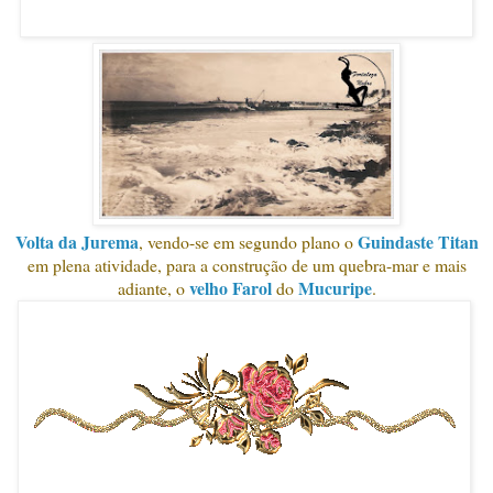
Volta da Jurema
Guindaste Titan
, vendo-se em segundo plano o
em plena atividade, para a construção de um quebra-mar e mais
velho Farol
Mucuripe
adiante, o
do
.