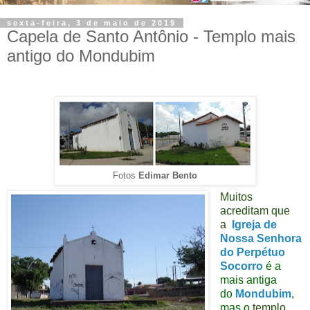
sexta-feira, 3 de maio de 2019
Capela de Santo Antônio - Templo mais
antigo do Mondubim
Fotos
Edimar Bento
Muitos
acreditam que
a
Igreja de
Nossa Senhora
do Perpétuo
Socorro
é
a
mais antiga
do
Mondubim
,
mas o
templo