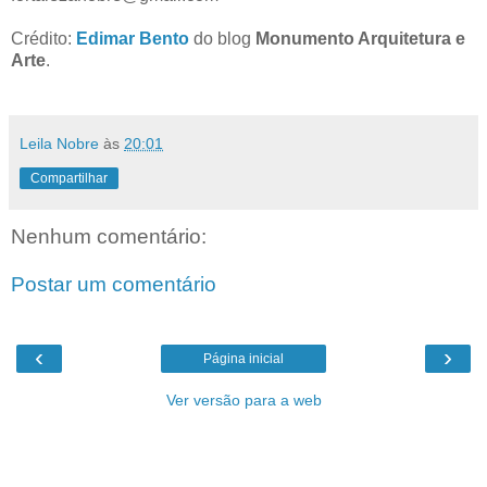
Crédito:
Edimar Bento
do blog
Monumento Arquitetura e
Arte
.
Leila Nobre
às
20:01
Compartilhar
Nenhum comentário:
Postar um comentário
‹
›
Página inicial
Ver versão para a web