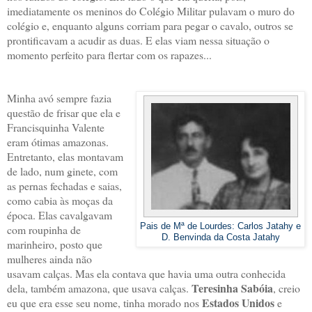
imediatamente os meninos do Colégio Militar pulavam o muro do
colégio e, enquanto alguns corriam para pegar o cavalo, outros se
prontificavam a acudir as duas. E elas viam nessa situação o
momento perfeito para flertar com os rapazes...
Minha avó sempre fazia
questão de frisar que ela e
Francisquinha Valente
eram ótimas amazonas.
Entretanto, elas montavam
de lado, num ginete, com
as pernas fechadas e saias,
como cabia às moças da
época. Elas cavalgavam
Pais de Mª de Lourdes: Carlos Jatahy e
com roupinha de
D. Benvinda da Costa Jatahy
marinheiro, posto que
mulheres ainda não
usavam calças. Mas ela contava que havia uma outra conhecida
Teresinha Sabóia
dela, também amazona, que usava calças.
, creio
Estados Unidos
eu que era esse seu nome, tinha morado nos
e