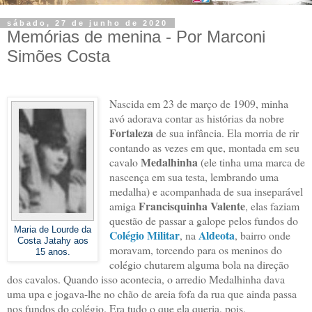
sábado, 27 de junho de 2020
Memórias de menina - Por Marconi
Simões Costa
Nascida em 23 de março de 1909, minha
avó adorava contar as histórias da nobre
Fortaleza
de sua infância. Ela morria de rir
contando as vezes em que, montada em seu
Medalhinha
cavalo
(ele tinha uma marca de
nascença em sua testa, lembrando uma
medalha) e acompanhada de sua inseparável
Francisquinha Valente
amiga
, elas faziam
questão de passar a galope pelos fundos do
Maria de Lourde da
Colégio Militar
Aldeota
, na
, bairro onde
Costa Jatahy aos
moravam, torcendo para os meninos do
15 anos.
colégio chutarem alguma bola na direção
dos cavalos. Quando isso acontecia, o arredio Medalhinha dava
uma upa e jogava-lhe no chão de areia fofa da rua que ainda passa
nos fundos do colégio. Era tudo o que ela queria, pois,