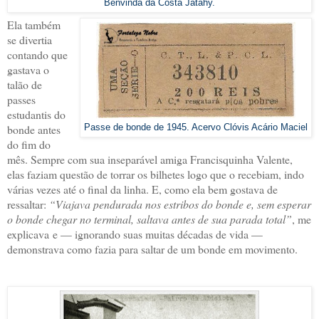
Benvinda da Costa Jatahy.
Ela também
se divertia
contando que
gastava o
talão de
passes
estudantis do
bonde antes
Passe de bonde de 1945. Acervo Clóvis Acário Maciel
do fim do
mês. Sempre com sua inseparável amiga Francisquinha Valente,
elas faziam questão de torrar os bilhetes logo que o recebiam, indo
várias vezes até o final da linha. E, como ela bem gostava de
ressaltar:
“Viajava pendurada nos estribos do bonde e, sem esperar
o bonde chegar no terminal, saltava antes de sua parada total”
, me
explicava e — ignorando suas muitas décadas de vida —
demonstrava como fazia para saltar de um bonde em movimento.