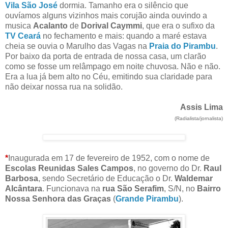
V
ila São Jos
é
dormia. Tamanho era o sil
ê
ncio que
ouvíamos alguns vizinhos mais corujão ainda ouvindo a
musica
Acalanto
de
Dorival Caymmi
, que era o sufixo da
TV Ceará
no fechamento e mais: quando a maré estava
cheia se ouvia o Marulho das Vagas na
Praia do Pirambu
.
Por baixo da porta de entrada de nossa casa, um clarão
como se fosse um relâmpago em noite chuvosa. Não e não.
Era a lua já bem alto no Céu, emitindo sua claridade para
não deixar nossa rua na solidão.
Assis Lima
(Radialista/jornalista)
*
Inaugurada em 17 de fevereiro de 1952, com o nome de
Escolas Reunidas Sales Campos
, no governo do Dr.
Raul
Barbosa
, sendo Secretário de Educação o Dr.
Waldemar
Alcântara
. Funcionava na
rua São Serafim
, S/N, no
Bairro
Nossa Senhora das Graças
(
Grande Pirambu
).