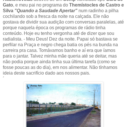
Gato
, e meu pai no programa do
Themístocles de Castro e
Silva
"Quando a Saudade Apertar"
num radinho a pilha
cochilando sob a fresca da noite na calçada. Ele não
gostava de dividir sua audição com conversas paralelas, até
porque naquela época os programas de rádio tinha
conteúdo. Hoje eu tenho vergonha até de dizer que sou
radialista. - Meu Deus! Dez da noite. Papai só bastava se
perfilar na Praça e negro chega batia os pés na bunda na
carreira pra casa. Tomávamos banho e aí era que íamos
para o jantar. Talvez minha mãe queria até se deitar, mas
não podia porque ainda tinha sua última tarefa (como se
fosse poucas as do dia), em nos alimentar. Não tínhamos
ideia deste sacrifício dado aos nossos pais.
´