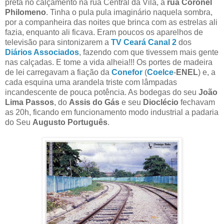
preta no calçamento na rua Central da Vila, a
rua Coronel
Philomeno
. Tinha o pula pula imaginário naquela sombra,
por a companheira das noites que brinca com as estrelas ali
fazia, enquanto ali ficava. Eram poucos os aparelhos de
televisão para sintonizarem a
TV Ceará Canal 2
dos
Diários Associados
, fazendo com que tivessem mais gente
nas calçadas. E tome a vida alheia!!! Os portes de madeira
de lei carregavam a fiação da
Conefor
(
Coelce
-
ENEL
) e, a
cada esquina uma arandela triste com lâmpadas
incandescente de pouca potência. As bodegas do seu
João
Lima Passos
, do
Assis do Gás
e seu
Dioclécio
fechavam
as 20h, ficando em funcionamento modo industrial a padaria
do Seu
Augusto Português
.