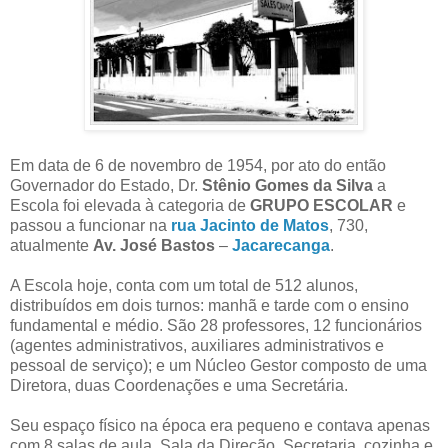
Em data de 6 de novembro de 1954, por ato do então
Governador do Estado, Dr.
Stênio Gomes da Silva
a
Escola foi elevada à categoria de
GRUPO ESCOLAR
e
passou a funcionar na
rua Jacinto de Matos
, 730,
atualmente
Av. José Bastos
–
Jacarecanga
.
A Escola hoje, conta com um total de 512 alunos,
distribuídos em dois turnos: manhã e tarde com o ensino
fundamental e médio. São 28 professores, 12 funcionários
(agentes administrativos, auxiliares administrativos e
pessoal de serviço); e um Núcleo Gestor composto de uma
Diretora, duas Coordenações e uma Secretária.
Seu espaço físico na época era pequeno e contava apenas
com 8 salas de aula, Sala da Direção, Secretaria, cozinha e