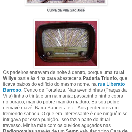
Curva da Vila São José
Os padeiros entravam de noite à dentro, porque uma
rural
Willys
partia às 4 hs para abastecer a
Padaria Triunfo
, que
ficava baixos do edifício do mesmo nome, na
r
ua Liberato
Barroso
, Centro de Fortaleza. Nas avenidinhas (Praças da
Vila) tinha o trinta e um na manja; passarinho ninho cobra
no buraco; mamão pobre mamão maduro; Eu sou pobre
demavé mavé; Barra Bandeira etc...Aos perdedores um
tremendo sabacu. O que era interessante é que ninguém se
intrigava por essa punição. Isso fazia parte do ritual
travesso. Minha mãe com os ouvidos aguçados nas
Radionovelas
através de um
Semp
valvulado tipo
Cara de