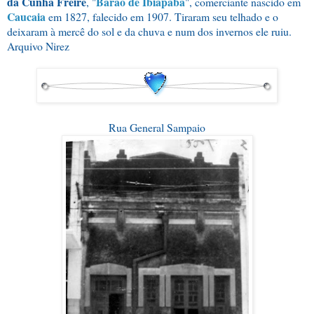
da Cunha Freire
Barão de Ibiapaba
, "
", comerciante nascido em
Caucaia
em 1827, falecido em 1907. Tiraram seu telhado e o
deixaram à mercê do sol e da chuva e num dos invernos ele ruiu.
Arquivo Nirez
Rua General Sampaio