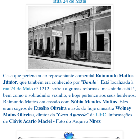
Rua 24 de Maio
Raimundo Mattos
Casa que pertenceu ao representante comercial
Júnior
, que também era conhecido por "
Danilo
". Está localizada à
rua 24 de Maio
nº 1212, sofreu algumas reformas, mas ainda está lá,
bem como o sobradinho vizinho, e hoje pertence aos seus herdeiros.
Núbia Mendes Mattos
Raimundo Mattos era casado com
. Eles
Eusélio Oliveira
Wolney
eram sogros de
e avós do hoje cineastra
Matos Oliveira
UFC
, diretor da "
Casa Amarela
" da
. Informações
Clóvis Acario Maciel -
Nirez
de
Foto do Arquivo