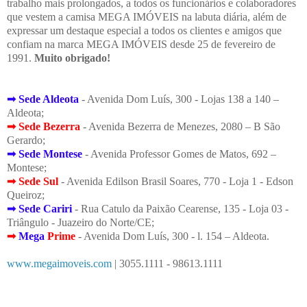
trabalho mais prolongados, a todos os funcionários e colaboradores
que vestem a camisa MEGA IMÓVEIS na labuta diária, além de
expressar um destaque especial a todos os clientes e amigos que
confiam na marca MEGA IMÓVEIS desde 25 de fevereiro de
1991.
Muito obrigado!
➟
Sede Aldeota
- Avenida Dom Luís, 300 - Lojas 138 a 140 –
Aldeota;
➟
Sede Bezerra
- Avenida Bezerra de Menezes, 2080 – B São
Gerardo;
➟
Sede Montese
- Avenida Professor Gomes de Matos, 692 –
Montese;
➟
Sede Sul
- Avenida Edilson Brasil Soares, 770 - Loja 1 - Edson
Queiroz;
➟
Sede Cariri
- Rua Catulo da Paixão Cearense, 135 - Loja 03 -
Triângulo - Juazeiro do Norte/CE;
➟
Mega
Prime
- Avenida Dom Luís, 300 - l. 154 – Aldeota.
www.megaimoveis.com
| 3055.1111 - 98613.1111