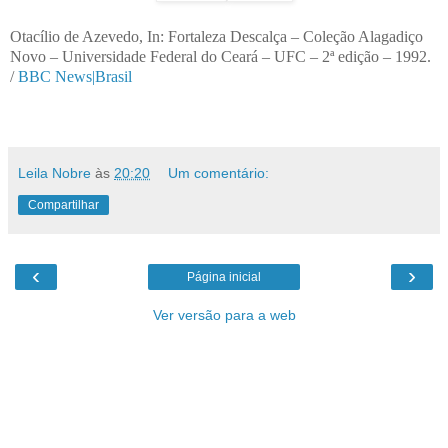
Otacílio de Azevedo, In: Fortaleza Descalça – Coleção Alagadiço
Novo – Universidade Federal do Ceará – UFC – 2ª edição – 1992.
/
BBC News|Brasil
Leila Nobre
às
20:20
Um comentário:
Compartilhar
‹
›
Página inicial
Ver versão para a web