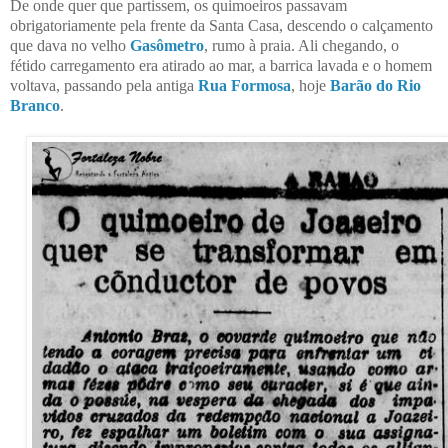
De onde quer que partissem, os quimoeiros passavam
obrigatoriamente pela frente da Santa Casa, descendo o calçamento
que dava no velho
Gasômetro
, rumo à praia. Ali chegando, o
fétido carregamento era atirado ao mar, a barrica lavada e o homem
voltava, passando pela antiga
Rua Formosa
, hoje
Barão do Rio
Branco
.