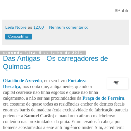
#Publi
Leila Nobre
às
12:00
Nenhum comentário:
Compartilhar
segunda-feira, 5 de julho de 2021
Das Antigas - Os carregadores de
Quimoas
Otacílio de Azevedo
, em seu livro
Fortaleza
Descalça
, nos conta que, antigamente, quando a
capital cearense não tinha esgotos e quase não tinha
calçamento, a não ser nas proximidades da
Praça do do Ferreira
,
era costume de quase todas as residências encher de detritos fecais
enormes barris de madeira (cuja exclusividade de fabricação parecia
pertencer a
Samuel Carão
) e mandarem atirar o malcheiroso
conteúdo nas proximidades da praia. Eram levados à cabeça por
homens acostumados a esse anti-higiênico mister. Sim, acreditem!