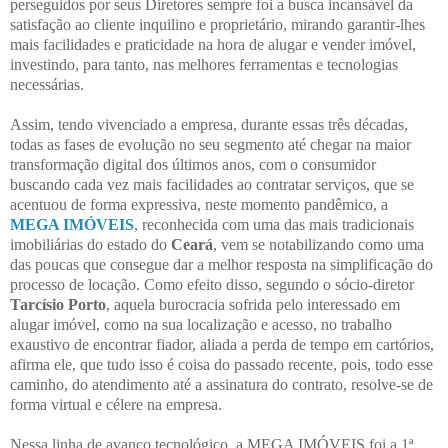
perseguidos por seus Diretores sempre foi a busca incansável da
satisfação ao cliente inquilino e proprietário, mirando garantir-lhes
mais facilidades e praticidade na hora de alugar e vender imóvel,
investindo, para tanto, nas melhores ferramentas e tecnologias
necessárias.
Assim, tendo vivenciado a empresa, durante essas três décadas,
todas as fases de evolução no seu segmento até chegar na maior
transformação digital dos últimos anos, com o consumidor
buscando cada vez mais facilidades ao contratar serviços, que se
acentuou de forma expressiva, neste momento pandêmico, a
MEGA IMÓVEIS
, reconhecida com uma das mais tradicionais
imobiliárias do estado do
Ceará
, vem se notabilizando como uma
das poucas que consegue dar a melhor resposta na simplificação do
processo de locação. Como efeito disso, segundo o sócio-diretor
Tarcísio Porto
, aquela burocracia sofrida pelo interessado em
alugar imóvel, como na sua localização e acesso, no trabalho
exaustivo de encontrar fiador, aliada a perda de tempo em cartórios,
afirma ele, que tudo isso é coisa do passado recente, pois, todo esse
caminho, do atendimento até a assinatura do contrato, resolve-se de
forma virtual e célere na empresa.
Nessa linha de avanço tecnológico, a MEGA IMÓVEIS foi a 1ª