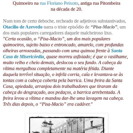
Quimoeiro na
rua Floriano Peixoto
, antiga rua Pitombeira
na década de 20.
Num tom de certo deboche, recheado de adjetivos substantivados,
Otacílio de Azevedo
narra o triste episódio de
“Pisa-Macio”
, um
dos mais populares carregadores daquele malcheiroso lixo.
"Certa ocasião, o “Pisa-Macio”, um dos mais populares
quimoeiros, sujeito baixo e entroncado, amarelo, com profundas
olheiras arroxeadas, passando com uma quimoa frente à
Santa
Casa de Misericórdia
, quase morreu asfixiado; é que o vasilhame,
muito velho e cheio demais, deslocou o seu fundo. A cabeça da
vítima mergulhou completamente na matéria fétida. Diante
daquela terrível situação, o infeliz corria, caía e levantava-se às
tontas com a cabeça coberta pela barrica. Uma freira da Santa
Casa, apiedada, arranjou dois trabalhadores que tiraram da
cabeça do desgraçado, aos pedaços, a barrica arrebentada. A
freira levou a vítima e mandou dar-lhe uma lavagem na cabeça.
Três dias depois, o “Pisa-Macio” era cadáver."