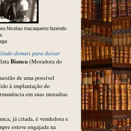
eu Nicolau macaqueiro fazendo
a.
raga
lindo demais para deixar
Bianca
elata
(Moradora do
questão de uma possível
ido à implantação do
permanência em suas moradias
anca, já citada, é vendedora e
mpre esteve engajada na