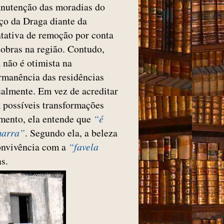
nutenção das moradias do
ço da Draga diante da
ntativa de remoção por conta
 obras na região. Contudo,
a não é otimista na
rmanência das residências
ualmente. Em vez de acreditar
 possíveis transformações
mento, ela entende que
“é
 marra”
. Segundo ela, a beleza
convivência com a
“favela
s.