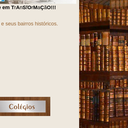
ã
O
!!!
 seus bairros históricos.