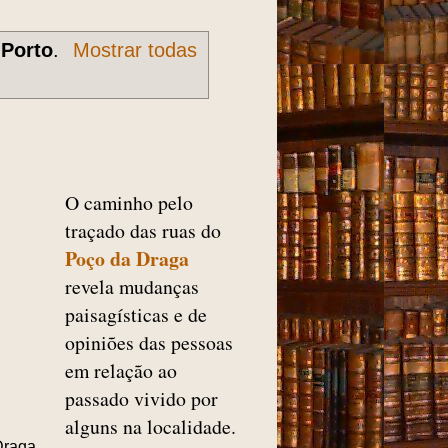
r
Porto
.
Mostrar todas
O caminho pelo
traçado das ruas do
Poço da Draga
revela mudanças
paisagísticas e de
opiniões das pessoas
em relação ao
passado vivido por
alguns na localidade.
Draga.