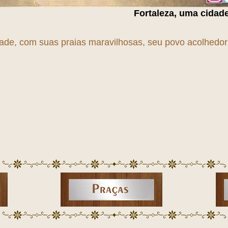
Fortaleza, uma cidade em
T
r
A
n
S
f
O
r
M
a
Ç
dade, com suas praias maravilhosas, seu povo acolhedor e