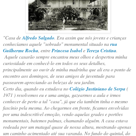
"Casa de
Alfredo Salgado
. Era assim que nós jovens e crianças
conhecíamos aquele "sobrado" monumental situado na
rua
Guilherme Rocha
, entre
Princesa Isabel
e
Tereza Cristina
.
Aquele casarão sempre encantou meus olhos e despertou minha
curiosidade em conhecê-lo em todos os seus detalhes,
principalmente ao ouvir de minha madrinha que ali era o ponto de
encontro aos domingos, de seus amigos de juventude para
passearem apreciando as belezas de seu jardim.
Certo dia, quando eu estudava no
Colégio Justiniano de Serpa
(
1971 ) resolvemos eu e uma amiga, gazearmos a aula e irmos
conhecer de perto a tal "casa", já que ela também tinha o mesmo
fascínio pela mesma. Ao chegarmos em frente, ficamos envolvidas
por uma indescritível emoção, vendo aquelas grades e portões
monumentais, batemos palmas, chamando alguém. A casa estava
rodeada por um matagal quase de nossa altura, mostrando apenas
um caminho acimentado até sua varanda. No fundo do quintal, do