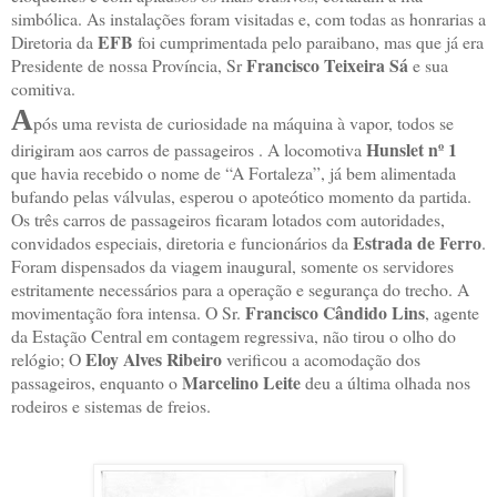
simbólica. As instalações foram visitadas e, com todas as honrarias a
EFB
Diretoria da
foi cumprimentada pelo paraibano, mas que já era
Francisco Teixeira Sá
Presidente de nossa Província, Sr
e sua
comitiva.
A
pós uma revista de curiosidade na máquina à vapor, todos se
Hunslet nº 1
dirigiram aos carros de passageiros . A locomotiva
que havia recebido o nome de “A Fortaleza”, já bem alimentada
bufando pelas válvulas, esperou o apoteótico momento da partida.
Os três carros de passageiros ficaram lotados com autoridades,
Estrada de Ferro
convidados especiais, diretoria e funcionários da
.
Foram dispensados da viagem inaugural, somente os servidores
estritamente necessários para a operação e segurança do trecho. A
Francisco Cândido Lins
movimentação fora intensa. O Sr.
, agente
da Estação Central em contagem regressiva, não tirou o olho do
Eloy Alves Ribeiro
relógio; O
verificou a acomodação dos
Marcelino Leite
passageiros, enquanto o
deu a última olhada nos
rodeiros e sistemas de freios.