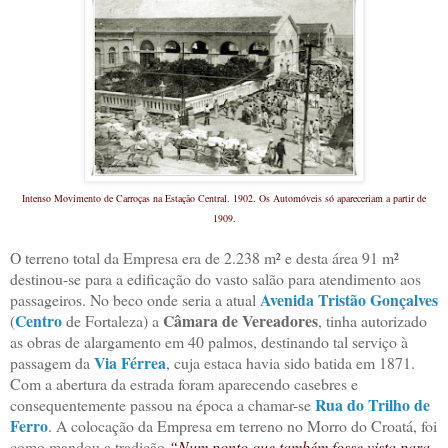
Intenso Movimento de Carroças na Estação Central. 1902.
Os Automóveis só apareceriam a partir de
1909.
O terreno total da Empresa era de 2.238 m² e desta área 91 m²
destinou-se para a edificação do vasto salão para atendimento aos
Avenida Tristão Gonçalves
passageiros. No beco onde seria a atual
Centro
Câmara de Vereadores
(
de Fortaleza) a
, tinha autorizado
as obras de alargamento em 40 palmos, destinando tal serviço à
Via Férrea
passagem da
, cuja estaca havia sido batida em 1871.
Com a abertura da estrada foram aparecendo casebres e
Rua do Trilho de
consequentemente passou na época a chamar-se
Ferro
. A colocação da Empresa em terreno no Morro do Croatá, foi
como mandou a tradição
“Num ponto que também fosse vista para