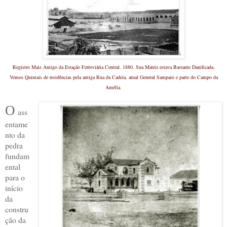
Registro Mais Antigo da Estação Ferroviária Central. 1880. Sua Matriz estava Bastante Danificada.
Vemos Quintais de residências pela antiga Rua da Cadeia, atual General Sampaio e parte do Campo da
Amélia.
O
ass
entame
nto da
pedra
fundam
ental
para o
início
da
constru
ção da