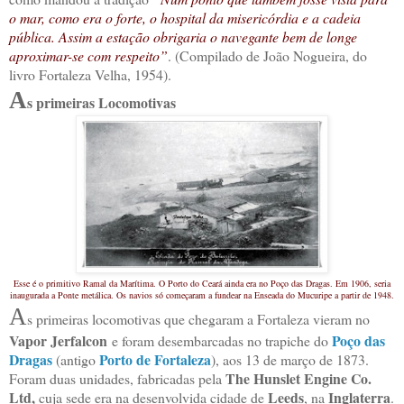
o mar, como era o forte, o hospital da misericórdia e a cadeia
pública. Assim a estação obrigaria o navegante bem de longe
aproximar-se com respeito”
. (Compilado de João Nogueira, do
livro Fortaleza Velha, 1954).
A
s primeiras Locomotivas
Esse é o primitivo Ramal da Marítima. O Porto do Ceará ainda era no Poço das Dragas. Em 1906, seria
inaugurada a Ponte metálica. Os navios só começaram a fundear na Enseada do Mucuripe a partir de 1948.
A
s primeiras locomotivas que chegaram a Fortaleza vieram no
Vapor
Jerfalcon
Poço das
e foram desembarcadas no trapiche do
Dragas
Porto de Fortaleza
(antigo
), aos 13 de março de 1873.
The Hunslet Engine Co.
Foram duas unidades, fabricadas pela
Ltd,
Leeds
Inglaterra
cuja sede era na desenvolvida cidade de
, na
.