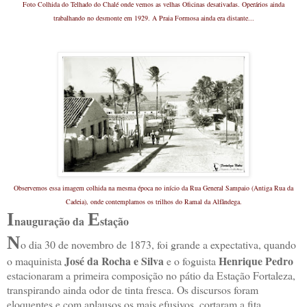
Foto Colhida do Telhado do Chalé onde vemos as velhas Oficinas desativadas.
Operários ainda
trabalhando no desmonte em 1929.
A Praia Formosa ainda era distante...
Observemos essa imagem colhida na mesma época no início da Rua General Sampaio (Antiga Rua da
Cadeia), onde contemplamos os trilhos do Ramal da Alfândega.
I
E
nauguração da
stação
N
o dia 30 de novembro de 1873, foi grande a expectativa, quando
José da Rocha e Silva
Henrique Pedro
o maquinista
e o foguista
estacionaram a primeira composição no pátio da Estação Fortaleza,
transpirando ainda odor de tinta fresca. Os discursos foram
eloquentes e com aplausos os mais efusivos, cortaram a fita