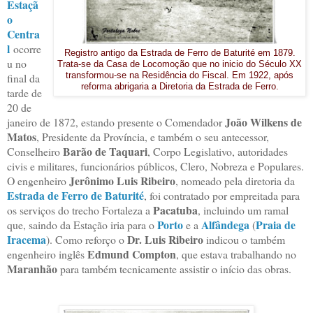
Estaçã
o
Centra
l
ocorre
Registro antigo da Estrada de Ferro de Baturité em 1879.
u no
Trata-se da Casa de Locomoção que no inicio do Século XX
final da
transformou-se na Residência do Fiscal. Em 1922, após
reforma abrigaria a Diretoria da Estrada de Ferro.
tarde de
20 de
João Wilkens de
janeiro de 1872, estando presente o Comendador
Matos
, Presidente da Província, e também o seu antecessor,
Barão de Taquari
Conselheiro
, Corpo Legislativo, autoridades
civis e militares, funcionários públicos, Clero, Nobreza e Populares.
Jerônimo Luis Ribeiro
O engenheiro
, nomeado pela diretoria da
Estrada de Ferro de Baturité
, foi contratado por empreitada para
Pacatuba
os serviços do trecho Fortaleza a
, incluindo um ramal
Porto
Alfândega
Praia de
que, saindo da Estação iria para o
e a
(
Iracema
Dr. Luis Ribeiro
). Como reforço o
indicou o também
Edmund Compton
engenheiro inglês
, que estava trabalhando no
Maranhão
para também tecnicamente assistir o início das obras.