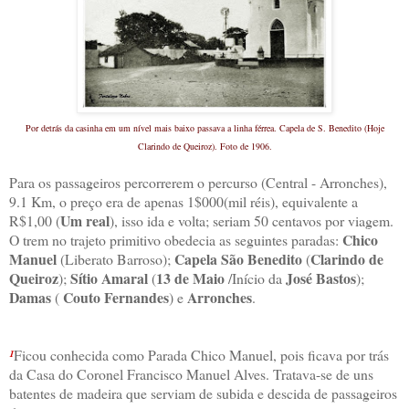
Por detrás da casinha em um nível mais baixo passava a linha férrea.
Capela de S. Benedito (Hoje
Clarindo de Queiroz). Foto de 1906.
Para os passageiros percorrerem o percurso (Central - Arronches),
9.1 Km, o preço era de apenas 1$000(mil réis), equivalente a
Um real
R$1,00 (
), isso ida e volta; seriam 50 centavos por viagem.
Chico
O trem no trajeto primitivo obedecia as seguintes paradas:
Manuel
Capela São Benedito
Clarindo de
(Liberato Barroso);
(
Queiroz
Sítio Amaral
13 de Maio
José Bastos
);
(
/Início da
);
Damas
Couto Fernandes
Arronches
(
) e
.
¹
Ficou conhecida como Parada Chico Manuel, pois ficava por trás
da Casa do Coronel Francisco Manuel Alves. Tratava-se de uns
batentes de madeira que serviam de subida e descida de passageiros