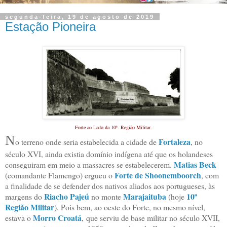
segunda-feira, 19 de agosto de 2019
Estação Pioneira
Forte ao Lado da 10ª. Região Militar.
N
Fortaleza
o terreno onde seria estabelecida a cidade de
, no
século XVI, ainda existia domínio indígena até que os holandeses
Matias Beck
conseguiram em meio a massacres se estabelecerem.
Forte de Shoonemboorch
(comandante Flamengo) ergueu o
, com
a finalidade de se defender dos nativos aliados aos portugueses, às
Riacho Pajeú
Marajaituba
10ª
margens do
no monte
(hoje
Região Militar
). Pois bem, ao oeste do Forte, no mesmo nível,
Morro Croatá
estava o
, que serviu de base militar no século XVII,