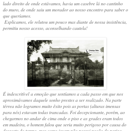
lado direito de onde estávamos, havia um casebre lá no cantinho
do muro, de onde saiu um morador ao nosso encontro para saber o
que queríamos.
Explicamos, ele relutou um pouco mas diante de nossa insistência,
permitiu nosso acesso, aconselhando cautela!
É indescritível a emoção que sentíamos a cada passo em que nos
aproximávamos daquele sonho prestes a ser realizado. Na parte
térrea não logramos muito êxito pois as portas (alturas imensas
para nós) estavam todas trancadas. Foi decepcionante, porém, ao
chegarmos no andar de cima onde o piso e as grades eram todos
em madeira, o homem falou que seria muito perigoso por causa do
desgaste do tempo, mas como jovem não possui noção de perigo,