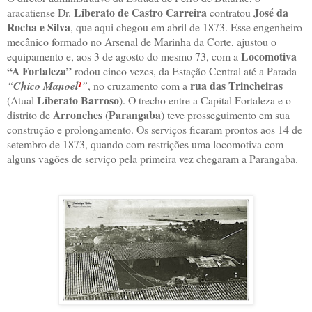
Liberato de Castro Carreira
José da
aracatiense Dr.
contratou
Rocha e Silva
, que aqui chegou em abril de 1873. Esse engenheiro
mecânico formado no Arsenal de Marinha da Corte, ajustou o
Locomotiva
equipamento e, aos 3 de agosto do mesmo 73, com a
“A Fortaleza”
rodou cinco vezes, da Estação Central até a Parada
rua das Trincheiras
“
Chico Manoel
¹
”
, no cruzamento com a
Liberato Barroso
(Atual
). O trecho entre a Capital Fortaleza e o
Arronches
Parangaba
distrito de
(
) teve prosseguimento em sua
construção e prolongamento. Os serviços ficaram prontos aos 14 de
setembro de 1873, quando com restrições uma locomotiva com
alguns vagões de serviço pela primeira vez chegaram a Parangaba.