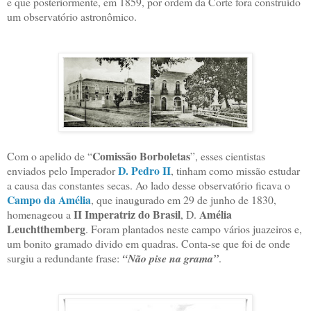
e que posteriormente, em 1859, por ordem da Corte fora construído
um observatório astronômico.
Comissão Borboletas
Com o apelido de “
”, esses cientistas
D. Pedro II
enviados pelo Imperador
, tinham como missão estudar
a causa das constantes secas. Ao lado desse observatório ficava o
Campo da Amélia
, que inaugurado em 29 de junho de 1830,
II Imperatriz do Brasil
Amélia
homenageou a
, D.
Leuchtthemberg
. Foram plantados neste campo vários juazeiros e,
um bonito gramado divido em quadras. Conta-se que foi de onde
surgiu a redundante frase:
“Não pise na grama”
.