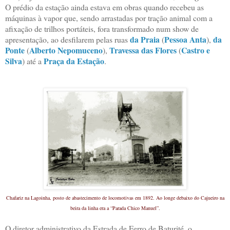
O prédio da estação ainda estava em obras quando recebeu as
máquinas à vapor que, sendo arrastadas por tração animal com a
afixação de trilhos portáteis, fora transformado num show de
da Praia
Pessoa Anta
da
apresentação, ao desfilarem pelas ruas
(
),
Ponte
Alberto Nepomuceno
Travessa das Flores
Castro e
(
),
(
Silva
Praça da Estação
) até a
.
Chafariz na Lagoinha, posto de abastecimento de locomotivas em 1892.
Ao longe debaixo do Cajueiro na
beira da linha era a “Parada Chico Manuel”.
O diretor administrativo da Estrada de Ferro de Baturité, o