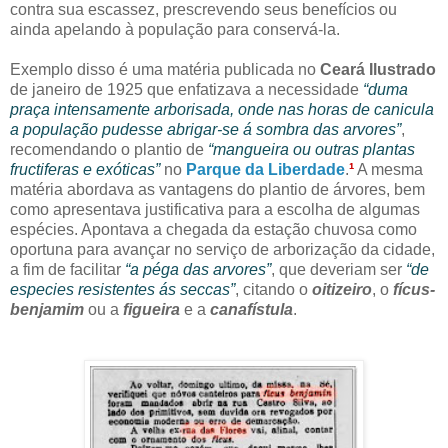
contra sua escassez, prescrevendo seus benefícios ou
ainda apelando à população para conservá-la.
Exemplo disso é uma matéria publicada no
Ceará Ilustrado
de janeiro de 1925 que enfatizava a necessidade
“duma
praça intensamente arborisada, onde nas horas de canicula
a população pudesse abrigar-se á sombra das arvores”
,
recomendando o plantio de
“mangueira ou outras plantas
fructiferas e exóticas”
no
Parque da Liberdade
.
¹
A mesma
matéria abordava as vantagens do plantio de árvores, bem
como apresentava justificativa para a escolha de algumas
espécies. Apontava a chegada da estação chuvosa como
oportuna para avançar no serviço de arborização da cidade,
a fim de facilitar
“a péga das arvores”
, que deveriam ser
“de
especies resistentes ás seccas”
, citando o
oitizeiro
, o
fícus-
benjamim
ou a
figueira
e a
canafístula
.