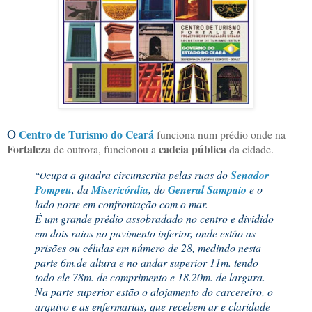
O
Centro de Turismo do Ceará
funciona num prédio onde na
Fortaleza
cadeia pública
de outrora, funcionou a
da cidade.
cupa a quadra circunscrita pelas ruas do
Senador
“O
Pompeu
, da
Misericórdia
, do
General Sampaio
e o
lado norte em confrontação com o mar.
É um grande prédio assobradado no centro e dividido
em dois raios no pavimento inferior, onde estão as
prisões ou células em número de 28, medindo nesta
parte 6m.de altura e no andar superior 11m. tendo
todo ele 78m. de comprimento e 18.20m. de largura.
Na parte superior estão o alojamento do carcereiro, o
arquivo e as enfermarias, que recebem ar e claridade