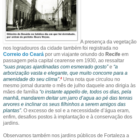
A presença da vegetação
nos logradouros da cidade também foi registrada no
Correio do Ceará
por um viajante oriundo do
Recife
em
passagem pela capital cearense em 1930, ao ressaltar
“suas praças ajardinadas com esmerado gosto”
e
“a
arborização vasta e elegante, que muito concorre para a
amenidade do seu clima”
.
²
Uma nota que circulou no
mesmo jornal durante o mês de julho daquele ano dirigia às
mães de família
“o instante appello de, todos os dias, pela
manhã, mandarem deitar um jarro d’agua ao pé das tenras
arvores e inclinar os seus filhinhos a serem amigos das
plantas”
. O excesso de sol e a necessidade d’água eram,
enfim, desafios postos à implantação e à conservação dos
jardins.
Observamos também nos jardins públicos de Fortaleza a