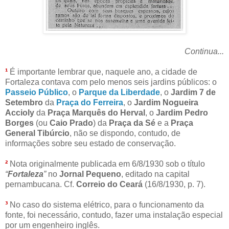
Continua...
¹
É importante lembrar que, naquele ano, a cidade de
Fortaleza contava com pelo menos seis jardins públicos: o
Passeio Público
, o
Parque da Liberdade
, o
Jardim 7 de
Setembro
da
Praça do Ferreira
, o
Jardim Nogueira
Accioly
da
Praça Marquês do Herval
, o
Jardim Pedro
Borges
(ou
Caio Prado
) da
Praça da Sé
e a
Praça
General Tibúrcio
, não se dispondo, contudo, de
informações sobre seu estado de conservação.
²
Nota originalmente publicada em 6/8/1930 sob o título
“
Fortaleza
”
no
Jornal Pequeno
, editado na capital
pernambucana. Cf.
Correio do Ceará
(16/8/1930, p. 7).
³
No caso do sistema elétrico, para o funcionamento da
fonte, foi necessário, contudo, fazer uma instalação especial
por um engenheiro inglês.