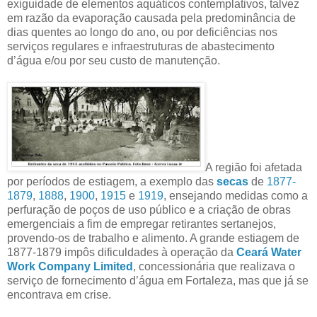
exiguidade de elementos aquáticos contemplativos, talvez
em razão da evaporação causada pela predominância de
dias quentes ao longo do ano, ou por deficiências nos
serviços regulares e infraestruturas de abastecimento
d’água e/ou por seu custo de manutenção.
A região foi afetada
por períodos de estiagem, a exemplo das
secas
de
1877-
1879
,
1888
,
1900
,
1915
e
1919
, ensejando medidas como a
perfuração de poços de uso público e a criação de obras
emergenciais a fim de empregar retirantes sertanejos,
provendo-os de trabalho e alimento. A grande estiagem de
1877-1879 impôs dificuldades à operação da
Ceará Water
Work Company Limited
, concessionária que realizava o
serviço de fornecimento d’água em Fortaleza, mas que já se
encontrava em crise.