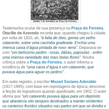
Testemunha ocular de sua presença na
Praça do Ferreira
,
Otacílio de Azevedo
recorda que, quando chegou à cidade,
por volta de 1910, ali,
“à falta de óleo, gemia um velho
catavento, sobre uma cacimba gradeada. Enchia uma
imensa caixa d’água pintada de roxo- terra”
. Deparava-se
com
“um belíssimo jardim - rosas, dálias, papoulas - enfim
uma imensa variedade das mais belas flores”
. Noutra
crônica sobre a
Praça do Ferreira
, o autor informa a
existência de
“uma caixa d’água e um catavento, que
puxava água para aguar os jardins”
.
Em outro registro, o escritor
Mozart Soriano Aderaldo
(1917-1995), com base em reportagens de época, descreve
a feição do logradouro quando ajardinado, em 1902. O autor
afirma que
“um catavento puxava água para um depósito
que abastecia oito tanques destinados a manter viridentes
os canteiros floridos situados nas partes em que se dividia o