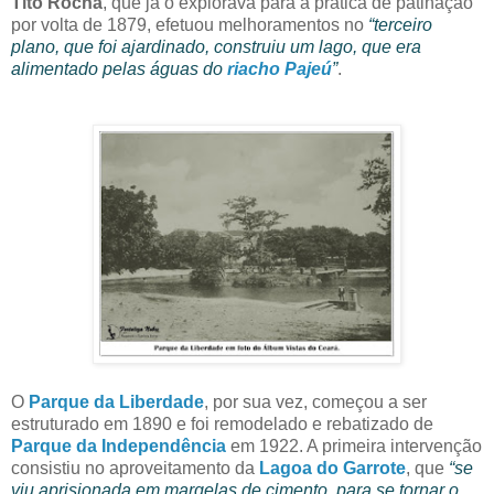
Tito Rocha
, que já o explorava para a prática de patinação
por volta de 1879, efetuou melhoramentos no
“terceiro
plano, que foi ajardinado, construiu um lago, que era
alimentado pelas águas do
riacho Pajeú
”
.
O
Parque da Liberdade
, por sua vez, começou a ser
estruturado em 1890 e foi remodelado e rebatizado de
Parque da Independência
em 1922. A primeira intervenção
consistiu no aproveitamento da
Lagoa do Garrote
, que
“se
viu aprisionada em margelas de cimento, para se tornar o