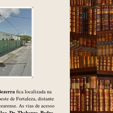
Bezerra
fica localizada na
este de Fortaleza, distante
cearense. As vias de acesso
ilac
Dr. Theberge
Padre
,
,