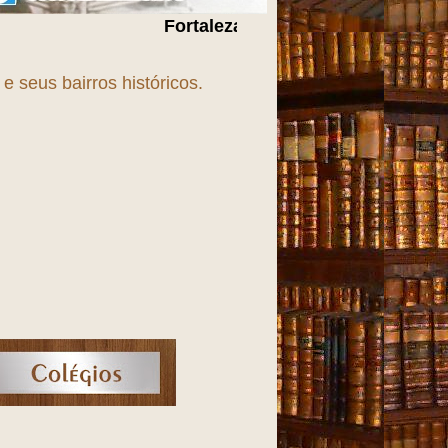
Fortaleza, uma cidade em
T
r
A
n
S
f
O
r
M
a
Ç
ã
O
!!!
 seus bairros históricos.