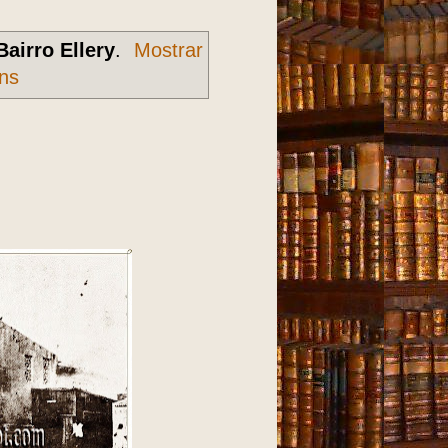
Bairro Ellery
.
Mostrar
ns