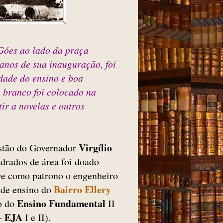
Góes ao lado da praça
anos de sua inauguração, foi
dade do ensino e boa
e branco foi colocado na
ir a novelas e outros
Virgílio
stão do Governador
drados de área foi doado
ve como patrono o engenheiro
Bairro Ellery
o de ensino do
Ensino Fundamental
no do
II
EJA
–
I e II).