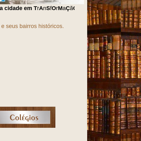
n
S
f
O
r
M
a
Ç
ã
O
!!!
 seus bairros históricos.