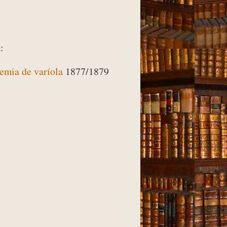
:
emia de varíola
1877/1879