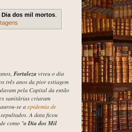
r
Dia dos mil mortos
.
stagens
 anos,
Fortaleza
viveu o dia
os três anos da pior estiagem
ulavam pela Capital da então
es sanitárias criaram
taurou-se a
epidemia de
sepultados. A data ficou
ade como "
o Dia dos Mil