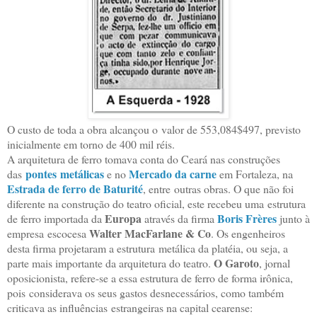
O custo de toda a obra alcançou o
valor de 553,084$497, previsto
inicialmente em torno de 400 mil réis.
A arquitetura de ferro tomava conta do Ceará nas construções
pontes
metálicas
Mercado da carne
das
e no
em Fortaleza, na
Estrada de ferro de Baturité
, entre
outras obras. O que não foi
diferente na construção do teatro oficial, este recebeu uma
estrutura
Europa
Boris Frères
de ferro importada da
através da firma
junto à
Walter MacFarlane & Co
empresa
escocesa
. Os engenheiros
desta firma projetaram a estrutura
metálica da platéia, ou seja, a
O Garoto
parte mais importante da arquitetura do teatro.
, jornal
oposicionista, refere-se a essa estrutura de ferro de forma irônica,
pois
considerava os seus gastos desnecessários, como também
criticava as influências
estrangeiras na capital cearense: