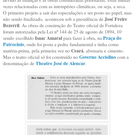
vezes relacionadas com as intempéries climáticas, ou seja, a seca.
O
primeiro projeto a sair das especulações e ser posto no papel, mas
José Freire
não sendo finalizado,
aconteceu sob a presidência de
Bezerril
. As obras de construção do Teatro
oficial de Fortaleza
foram autorizadas pela Lei nº 144 de 25 de agosto de 1894, 10
Isaac Amaral
Praça do
sendo
escolhido
para fazer à obra, na
Patrocínio
, onde foi posta a pedra
fundamental e tinha como
Ceará
matéria-prima, pela primeira vez no
, alvenaria e cimento.
Governo Acciolino
Mas o teatro oficial só foi construído no
com a
Theatro José de Alencar
denominação
de
.