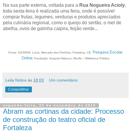
Na sua parte externa, voltada para a
Rua Nogueira Acioly
,
toda sexta-feira é realizada uma feira, onde é possível
comprar frutas, legumes, verduras e produtos apreciados
pela culinária regional, como o queijo do sertão, o mel de
abelha, ovos de galinha caipira, feijão verde...
Pesquisa Escolar
Fonte: GASPAR, Lúcia. Mercado dos Pinhões, Fortaleza, CE.
Online
, Fundação Joaquim Nabuco, Recife. /
Biblioteca Pública
Leila Nobre
às
18:03
Um comentário:
Compartilhar
segunda-feira, 30 de novembro de 2015
Abram as cortinas da cidade: Processo
de construção do teatro oficial de
Fortaleza