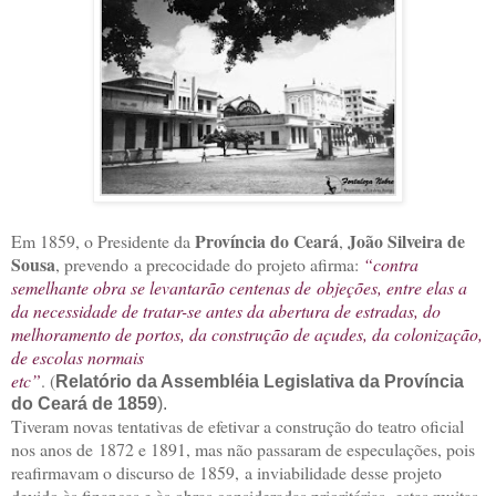
Província do Ceará
João Silveira de
Em 1859, o Presidente da
,
Sousa
, prevendo
a precocidade do projeto afirma:
“contra
semelhante obra se levantarão centenas de
objeções, entre elas a
da necessidade de tratar-se antes da abertura de estradas, do
melhoramento de portos, da construção de açudes, da colonização,
de escolas normais
etc”
. (
Relatório da Assembléia Legislativa da Província
do Ceará de 1859
).
Tiveram novas tentativas de efetivar a construção do teatro oficial
nos anos de
1872 e 1891, mas não passaram de especulações, pois
reafirmavam o discurso de 1859,
a inviabilidade desse projeto
devido às finanças e às obras consideradas prioritárias,
estas muitas