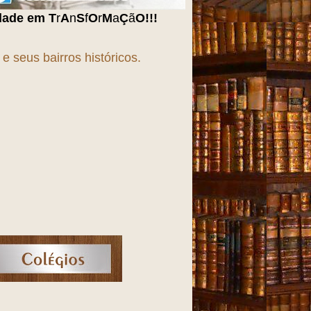
r
M
a
Ç
ã
O
!!!
 seus bairros históricos.