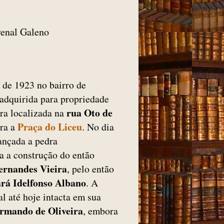
venal Galeno
 de 1923 no bairro de
i adquirida para propriedade
rua Oto de
ra localizada na
Praça do Liceu
ara a
. No dia
lançada a pedra
a a construção do então
ernandes Vieira
, pelo então
rá
Idelfonso Albano
. A
al até hoje intacta em sua
rmando de Oliveira
, embora