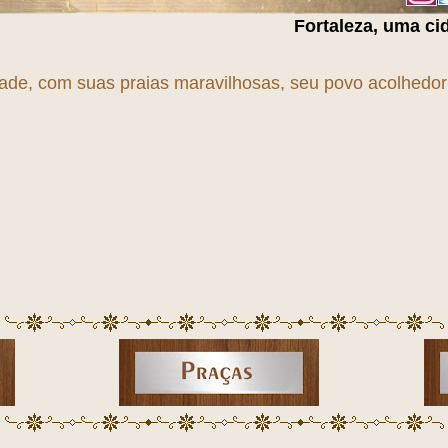
Fortaleza, uma cidade em
T
r
A
n
S
f
O
dade, com suas praias maravilhosas, seu povo acolhedor e