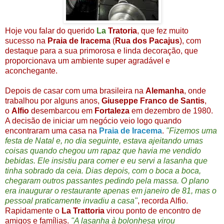
Hoje vou falar do querido
La
Tratoria
, que fez muito
sucesso na
Praia de Iracema
(
Rua dos Pacajus
)
, com
destaque para a sua primorosa e linda decoração, que
proporcionava um ambiente super agradável e
aconchegante.
Depois de casar com uma brasileira na
Alemanha
, onde
trabalhou por alguns anos,
Giuseppe Franco de Santis
,
o
Alfio
desembarcou em
Fortaleza
em dezembro de 1980.
A decisão de iniciar um negócio veio logo quando
encontraram uma casa na
Praia de Iracema
.
"Fizemos uma
festa de Natal e, no dia seguinte, estava ajeitando umas
coisas quando chegou um rapaz que havia me vendido
bebidas. Ele insistiu para comer e eu servi a lasanha que
tinha sobrado da ceia. Dias depois, com o boca a boca,
chegaram outros passantes pedindo pela massa. O plano
era inaugurar o restaurante apenas em janeiro de 81, mas o
pessoal praticamente invadiu a casa"
, recorda Alfio.
Rapidamente o
La Trattoria
virou ponto de encontro de
amigos e famílias.
"A lasanha à bolonhesa virou