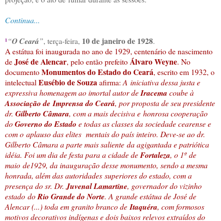
Continua...
10 de janeiro de 1928
¹
“
O Ceará
”
, terça-feira,
.
A estátua foi inaugurada no ano de 1929, centenário de nascimento
José de Alencar
Álvaro Weyne
de
, pelo então prefeito
. No
Monumentos do Estado do Ceará
documento
, escrito em 1932, o
Eusébio de Souza
intelectual
afirma:
A iniciativa dessa justa e
expressiva homenagem ao imortal autor de
Iracema
coube à
Associação de Imprensa do Ceará
, por proposta de seu presidente
dr.
Gilberto Câmara
, com a mais decisiva e honrosa cooperação
do
Governo do Estado
e todas as classes da sociedade cearense e
com o aplauso das elites mentais do país inteiro. Deve-se ao dr.
Gilberto Câmara a parte mais saliente da agigantada e patriótica
idéia. Foi um dia de festa para a cidade de
Fortaleza
, o 1º de
maio de1929, da inauguração desse monumento, sendo a mesma
honrada, além das autoridades superiores do estado, com a
presença do sr. Dr.
Juvenal Lamartine
, governador do vizinho
estado do
Rio Grande do Norte
. A grande estátua de José de
Alencar (...) toda em granito branco de
Itaquéra
, com formosos
motivos decorativos indígenas e dois baixos relevos extraídos do