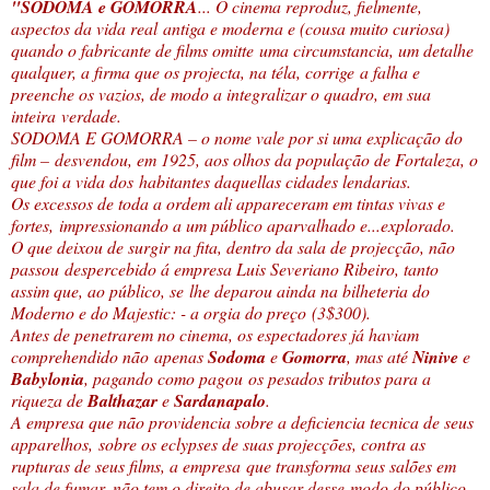
"SODOMA e GOMORRA
... O cinema reproduz, fielmente,
aspectos da vida real antiga e moderna e (cousa muito curiosa)
quando o fabricante de films omitte uma circumstancia, um detalhe
qualquer, a firma que os projecta, na téla, corrige a falha e
preenche os vazios, de modo a integralizar o quadro, em sua
inteira verdade.
SODOMA E GOMORRA – o nome vale por si uma explicação do
film – desvendou, em 1925, aos olhos da população de Fortaleza, o
que foi a vida dos habitantes daquellas cidades lendarias.
Os excessos de toda a ordem ali appareceram em tintas vivas e
fortes, impressionando a um público aparvalhado e...explorado.
O que deixou de surgir na fita, dentro da sala de projecção, não
passou despercebido á empresa Luis Severiano Ribeiro, tanto
assim que, ao público, se lhe deparou ainda na bilheteria do
Moderno e do Majestic: - a orgia do preço (3$300).
Antes de penetrarem no cinema, os espectadores já haviam
comprehendido não apenas
Sodoma
e
Gomorra
, mas até
Ninive
e
Babylonia
, pagando como pagou os pesados tributos para a
riqueza de
Balthazar
e
Sardanapalo
.
A empresa que não providencia sobre a deficiencia tecnica de seus
apparelhos, sobre os eclypses de suas projecções, contra as
rupturas de seus films, a empresa que transforma seus salões em
sala de fumar, não tem o direito de abusar desse modo do público