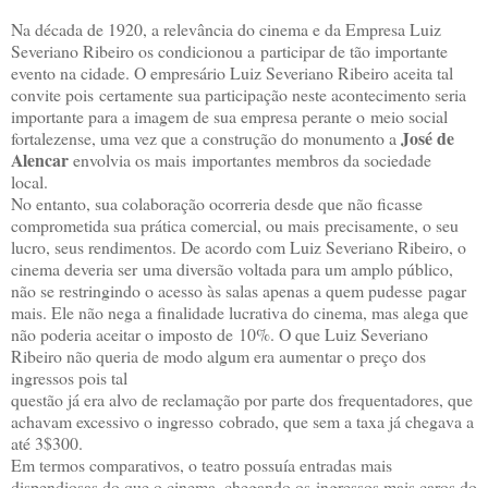
Na década de 1920, a relevância do cinema e da Empresa Luiz
Severiano Ribeiro os condicionou a participar de tão importante
evento na cidade. O empresário Luiz Severiano Ribeiro aceita tal
convite pois certamente sua participação neste acontecimento seria
importante para a imagem de sua empresa perante o meio social
José de
fortalezense, uma vez que a construção do monumento a
Alencar
envolvia os mais importantes membros da sociedade
local.
No entanto, sua colaboração ocorreria desde que não ficasse
comprometida sua prática comercial, ou mais precisamente, o seu
lucro, seus rendimentos. De acordo com Luiz Severiano Ribeiro, o
cinema deveria ser uma diversão voltada para um amplo público,
não se restringindo o acesso às salas apenas a quem pudesse pagar
mais. Ele não nega a finalidade lucrativa do cinema, mas alega que
não poderia aceitar o imposto de 10%. O que Luiz Severiano
Ribeiro não queria de modo algum era aumentar o preço dos
ingressos pois tal
questão já era alvo de reclamação por parte dos frequentadores, que
achavam excessivo o ingresso cobrado, que sem a taxa já chegava a
até 3$300.
Em termos comparativos, o teatro possuía entradas mais
dispendiosas do que o cinema, chegando os ingressos mais caros do