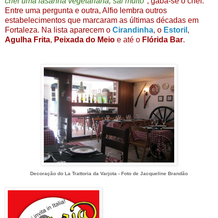
criei uma lasanha vegetariana, sai muito"
, gaba-se o chef.
Entre uma pergunta e outra, Alfio lembra outros
estabelecimentos que marcaram as últimas décadas em
Fortaleza. Na lista aparecem o
Cirandinha
, o
Estoril
,
Agulha Frita
,
Peixada do Meio
e até o
Flórida Bar
.
Decoração do La Trattoria da Varjota - Foto de Jacqueline Brandão