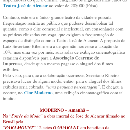
Teatro José de Alencar
ao valor de 20$000 (Frisa).
Contudo, este era o único grande teatro da cidade e possuía
frequentação restrita ao público que pudesse desembolsar tal
quantia, como a elite comercial e intelectual, em consonância com
as práticas elitizadas em voga, que exigiam a frequentação de
espaços de distinção como o Teatro José de Alencar. A proposta de
Luiz Severiano Ribeiro era a de que não houvesse a taxação de
10%, mas uma vez por mês, suas salas de exibição cinematográfica
Associação Cearense de
estariam disponíveis para a
Imprensa
, desde que a mesma pagasse o aluguel dos filmes
exibidos.
Pelo visto, para que a colaboração ocorresse, Severiano Ribeiro
precisava lucrar de algum modo, então, para o aluguel dos filmes
exibidos seria cobrada,
“uma pequena percentagem”
. E chegou a
Cine Moderno
ocorrer, no
, uma exibição cinematográfica com tal
intuito:
MODERNO – Amanhã –
Na “
Soirée da Moda
” a obra imortal de José de Alencar filmado no
Brasil
pela
“
PARAMOUNT
” 12 actos
O GUARANY
em beneficio da