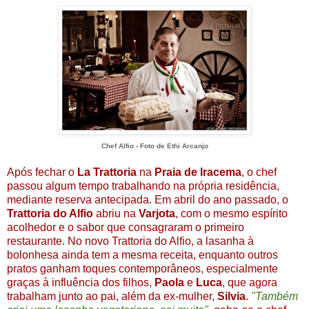
Chef Alfio - Foto de Ethi Arcanjo
Após fechar o
La Trattoria
na
Praia de Iracema
, o chef
passou algum tempo trabalhando na própria residência,
mediante reserva antecipada. Em abril do ano passado, o
Trattoria do Alfio
abriu na
Varjota
, com o mesmo espírito
acolhedor e o sabor que consagraram o primeiro
restaurante. No novo Trattoria do Alfio, a lasanha à
bolonhesa ainda tem a mesma receita, enquanto outros
pratos ganham toques contemporâneos, especialmente
graças à influência dos filhos,
Paola
e
Luca
, que agora
trabalham junto ao pai, além da ex-mulher,
Silvia
.
"Também