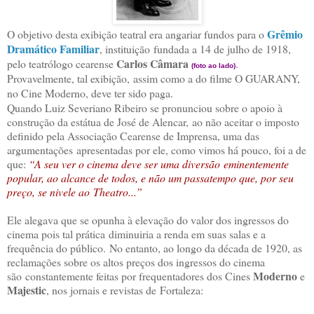
Grêmio
O objetivo desta exibição teatral era angariar fundos para o
Dramático Familiar
, instituição fundada a 14 de julho de 1918,
Carlos Câmara
pelo teatrólogo cearense
.
(foto ao lado)
Provavelmente, tal exibição, assim como a do filme O GUARANY,
no Cine Moderno, deve ter sido paga.
Quando Luiz Severiano Ribeiro se pronunciou sobre o apoio à
construção da estátua de José de Alencar, ao não aceitar o imposto
definido pela Associação Cearense de Imprensa, uma das
argumentações apresentadas por ele, como vimos há pouco, foi a de
que:
“A seu ver o cinema deve ser uma diversão eminentemente
popular, ao alcance de todos, e não um passatempo que, por seu
preço, se nivele ao Theatro...”
Ele alegava que se opunha à elevação do valor dos ingressos do
cinema pois tal prática diminuiria a renda em suas salas e a
frequência do público. No entanto, ao longo da década de 1920, as
reclamações sobre os altos preços dos ingressos do cinema
Moderno
são constantemente feitas por frequentadores dos Cines
e
Majestic
, nos jornais e revistas de Fortaleza: