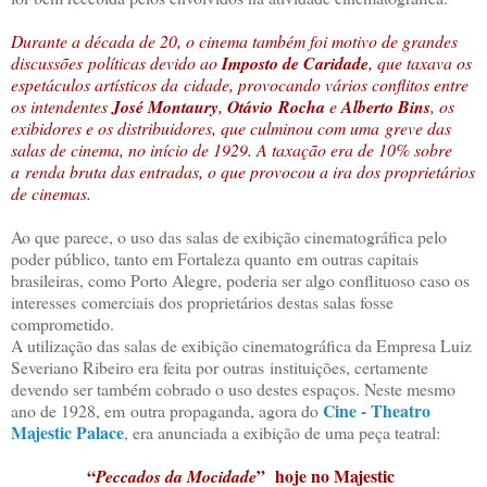
Durante a década de 20, o cinema também foi motivo de grandes
discussões políticas devido ao
Imposto de Caridade
, que taxava os
espetáculos artísticos da cidade, provocando vários conflitos entre
os intendentes
José Montaury
,
Otávio Rocha
e
Alberto Bins
, os
exibidores e os distribuidores, que culminou com uma greve das
salas de cinema, no início de 1929. A taxação era de 10% sobre
a renda bruta das entradas, o que provocou a ira dos proprietários
de cinemas.
Ao que parece, o uso das salas de exibição cinematográfica pelo
poder público, tanto em Fortaleza quanto em outras capitais
brasileiras, como Porto Alegre, poderia ser algo conflituoso caso os
interesses comerciais dos proprietários destas salas fosse
comprometido.
A utilização das salas de exibição cinematográfica da Empresa Luiz
Severiano Ribeiro era feita por outras instituições, certamente
devendo ser também cobrado o uso destes espaços. Neste mesmo
Cine - Theatro
ano de 1928, em outra propaganda, agora do
Majestic Palace
, era anunciada a exibição de uma peça teatral:
“
” hoje no Majestic
Peccados da Mocidade