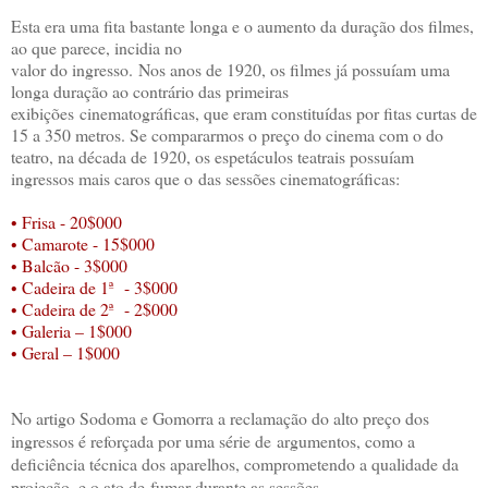
Esta era uma fita bastante longa e o aumento da duração dos filmes,
ao que parece, incidia no
valor do ingresso. Nos anos de 1920, os filmes já possuíam uma
longa duração ao contrário das primeiras
exibições cinematográficas, que eram constituídas por fitas curtas de
15 a 350 metros. Se compararmos o preço do cinema com o do
teatro, na década de 1920, os espetáculos teatrais possuíam
ingressos mais caros que o das sessões cinematográficas:
• Frisa - 20$000
• Camarote - 15$000
• Balcão - 3$000
• Cadeira de 1ª - 3$000
• Cadeira de 2ª - 2$000
• Galeria – 1$000
• Geral – 1$000
No artigo Sodoma e Gomorra a reclamação do alto preço dos
ingressos é reforçada por uma série de
argumentos, como a
deficiência técnica dos aparelhos, comprometendo a qualidade da
projeção, e o ato de
fumar durante as sessões.