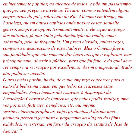
eminentemente popular, ao alcance de todos, e não um passatempo
que, por seu preço, se nivele ao Theatro, como o entendem alguns
emprezários do paiz, sobretudo do Rio. Ali como em Recife, em
Fortaleza, ou em outras capitaes onde possue casas daquelle
genero, sempre se oppõe, terminantemente, á elevação do preço
das entradas, já não tanto pela diminuição da renda, como,
sobretudo, pela da frequencia. Um preço elevado, muitas vezes,
compensa o descrescimo de espectadores. Mas o Cinema foge á
sua finalidade, que não somente dar lucro aos que o exploram, mas
principalmente, divertir o público, para que foi feito, e do qual deve
ser sempre, a recreação por excellencia.
Assim o imposto alvitrado
não podia ser acceito.
Outros meios porém, havia, de a sua empreza concorrer para o
exito da bellissima causa em que todos os cearenses estão
empenhados. Seus cinemas ahi estavam, á disposição da
Associação Cearense de Imprensa, que nelles podia realizar, uma
vez por mez, festivaes, beneficios, etc. ou, mesmo
sessões cinematographicas, cujos productos, d’duzida uma
pequena percentagem para o pagamento do aluguel dos films
exhibidos, reverteriam em favor da creação da estatua de José de
"
Alencar.