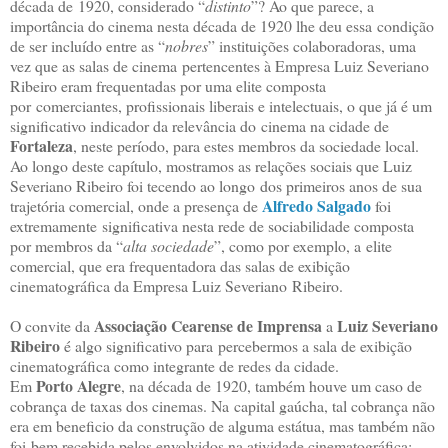
década de 1920, considerado “
distinto
”? Ao que parece, a
importância do cinema nesta década de 1920 lhe deu essa condição
de ser incluído entre as “
nobres
” instituições colaboradoras, uma
vez que as salas de cinema pertencentes à Empresa Luiz Severiano
Ribeiro eram frequentadas por uma elite composta
por comerciantes, profissionais liberais e intelectuais, o que já é um
significativo indicador da relevância do cinema na cidade de
Fortaleza
, neste período, para estes membros da sociedade local.
Ao longo deste capítulo, mostramos as relações sociais que Luiz
Severiano Ribeiro foi tecendo ao longo dos primeiros anos de sua
Alfredo Salgado
trajetória comercial, onde a presença de
foi
extremamente significativa nesta rede de sociabilidade composta
por membros da “
alta sociedade
”, como por exemplo, a elite
comercial, que era frequentadora das salas de exibição
cinematográfica da Empresa Luiz Severiano Ribeiro.
Associação Cearense de Imprensa
Luiz Severiano
O convite da
a
Ribeiro
é algo significativo para percebermos a sala de exibição
cinematográfica como integrante de redes da cidade.
Porto Alegre
Em
, na década de 1920, também houve um caso de
cobrança de taxas dos cinemas. Na capital gaúcha, tal cobrança não
era em beneficio da construção de alguma estátua, mas também não
foi bem recebida pelos envolvidos na atividade cinematográfica: