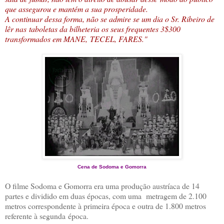
que assegurou e mantém a sua prosperidade.
A continuar dessa forma, não se admire se um dia o Sr. Ribeiro de
lêr nas taboletas da bilheteria os seus frequentes 3$300
transformados em MANE, TECEL, FARES."
Cena de Sodoma e Gomorra
O filme Sodoma e Gomorra era uma produção austríaca de 14
partes e dividido em duas épocas, com uma metragem de 2.100
metros correspondente à primeira época e outra de 1.800 metros
referente à segunda época.