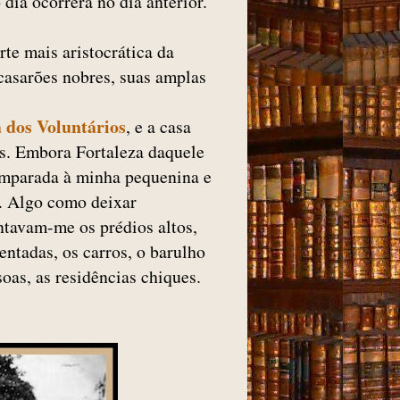
dia ocorrera no dia anterior.
rte mais aristocrática da
casarões nobres, suas amplas
 dos Voluntários
, e a casa
as. Embora Fortaleza daquele
omparada à minha pequenina e
. Algo como deixar
ntavam-me os prédios altos,
entadas, os carros, o barulho
oas, as residências chiques.