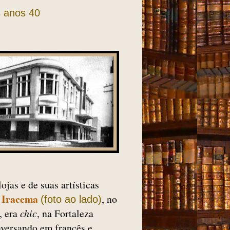
s anos 40
jas e de suas artísticas
 Iracema
, no
(foto ao lado)
o, era
chic
, na Fortaleza
nversando em francês e