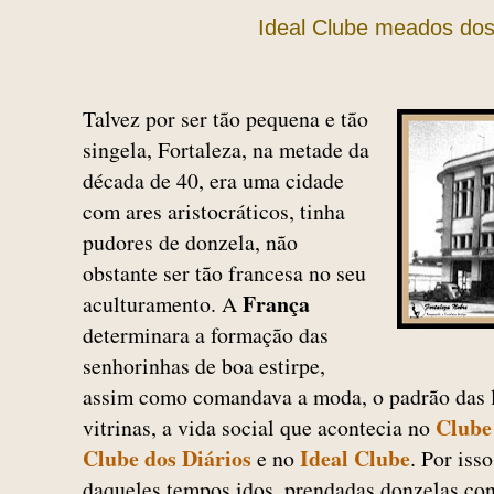
Ideal Clube meados do
Talvez por ser tão pequena e tão
singela, Fortaleza, na metade da
década de 40, era uma cidade
com ares aristocráticos, tinha
pudores de donzela, não
obstante ser tão francesa no seu
França
aculturamento. A
determinara a formação das
senhorinhas de boa estirpe,
assim como comandava a moda, o padrão das lo
Clube
vitrinas, a vida social que acontecia no
Clube dos Diários
Ideal Clube
e no
. Por iss
daqueles tempos idos, prendadas donzelas co