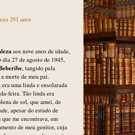
leza 291 anos
leza
aos nove anos de idade,
 dia 27 de agosto de 1945,
Beberibe
, tangido pela
i a morte de meu pai.
 era uma linda e ensolarada
a-feira. Tão linda era
lena de sol, que amei, de
dade, apesar do estado de
m que me encontrava, em
amento de meu genitor, cuja