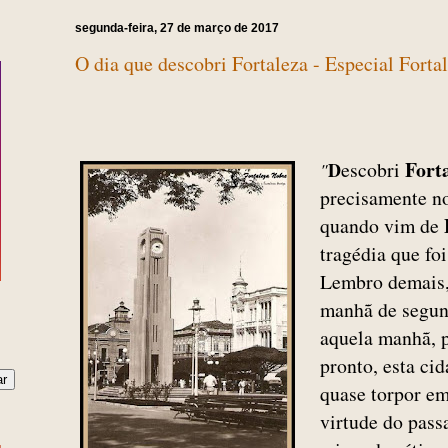
segunda-feira, 27 de março de 2017
O dia que descobri Fortaleza - Especial Forta
Forta
escobri
D
"
precisamente no
quando vim de
tragédia que fo
Lembro demais,
manhã de segund
aquela manhã, p
pronto, esta ci
quase torpor e
virtude do pass