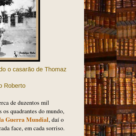
ndo o casarão de Thomaz
o Roberto
erca de duzentos mil
os os quadrantes do mundo,
a Guerra Mundial
, daí o
cada face, em cada sorriso.