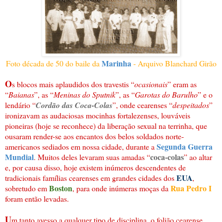
Marinha
Foto década de 50 do baile da
- Arquivo Blanchard Girão
O
s blocos mais aplaudidos dos travestis “
ocasionais
” eram as
“
Baianas
”, as “
Meninas do Sputnik
”, as “
Garotas do Barulho
” e o
lendário “
Cordão das Coca-Colas
”, onde cearenses “
despeitados
”
ironizavam as audaciosas mocinhas fortalezenses, louváveis
pioneiras (hoje se reconhece) da liberação sexual na terrinha, que
ousaram render-se aos encantos dos belos soldados norte-
Segunda Guerra
americanos sediados em nossa cidade, durante a
Mundial
coca-colas
. Muitos deles levaram suas amadas “
” ao altar
e, por causa disso, hoje existem inúmeros descendentes de
EUA
tradicionais famílias cearenses em grandes cidades dos
,
Boston
Rua Pedro I
sobretudo em
, para onde inúmeras moças da
foram então levadas.
U
m tanto avesso a qualquer tipo de disciplina, o folião cearense