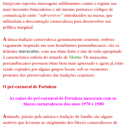
farejavam supostas mensagens subliminares contra o regime nas
mais inocentes brincadeiras e até mesmo pretensos códigos de
comunicação entre
“subversivos”
introduzidos na massa, que
utilizariam a descontração carnavalesca para desenvolver sua
política marginal.
A
única tradição carnavalesca genuinamente cearense, embora
vagamente inspirada em seus homônimos pernambucanos, são os
maracatus
dolentes
, com seu ritmo lento e não de todo apropriado
Momo
à característica euforia do reinado de
. Os maracatus
pernambucanos possuem ritmo bem mais apressado e agora já estão
sendo copiados por alguns grupos locais, sob os veementes
protestos dos preservadores das tradições cearenses.
O pré-carnaval de Fortaleza
As raízes do pré-carnaval de Fortaleza nasceram com os
blocos carnavalescos dos anos 1970 e 1980
A
mizade, paixão pela música e tradição de família são alguns
motivos que levaram ao surgimento dos blocos carnavalescos de