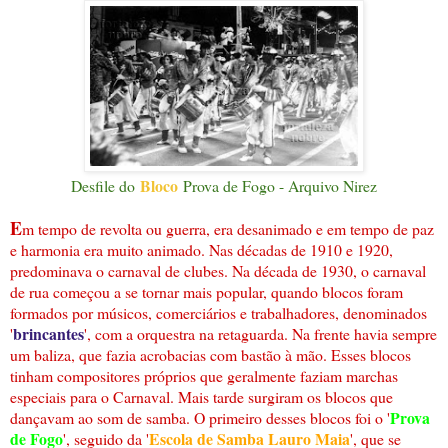
Bloco
Desfile do
Prova de Fogo - Arquivo Nirez
E
m tempo de revolta ou guerra, era desanimado e em tempo de paz
e harmonia era muito animado. Nas décadas de 1910 e 1920,
predominava o carnaval de clubes. Na década de 1930, o carnaval
de rua começou a se tornar mais popular, quando blocos foram
formados por músicos, comerciários e trabalhadores, denominados
brincantes
'
', com a orquestra na retaguarda. Na frente havia sempre
um baliza, que fazia acrobacias com bastão à mão. Esses blocos
tinham compositores próprios que geralmente faziam marchas
especiais para o Carnaval. Mais tarde surgiram os blocos que
Prova
dançavam ao som de samba. O primeiro desses blocos foi o '
de Fogo
Escola de Samba Lauro Maia
', seguido da '
', que se