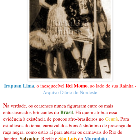
Irapuan Lima
Rei Momo
, o inesquecível
, ao lado de sua Rainha -
Arquivo Diário do Nordeste
N
a verdade, os cearenses nunca figuraram entre os mais
Brasil
entusiasmados brincantes do
. Há quem atribua essa
Ceará
evidência à existência de poucos afro-brasileiros no
. Para
estudiosos do tema, carnaval dos bons é sinônimo de presença da
raça negra, como estão aí para atestar os carnavais do Rio de
Salvador
São Luís
Maranhão
Janeiro,
, Recife e
do
.