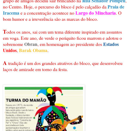
Rua Senador Pompeu
grupo de amigos decidiu sair brincando na
,
Praia de
no Centro. Hoje, o percurso do bloco é pelo calçadão da
Iracema
Largo do Mincharia
e a concentração acontece no
. O
bom humor e a irreverência são as marcas do bloco.
T
odos os anos, sai com um tema diferente inspirado em assuntos
em voga. Este ano, de verde o periquito ficou marrom e adotou o
Obran
Estados
sobrenome
, em homenagem ao presidente dos
Unidos
Barak Obama
,
.
A
tradição é um dos grandes atrativos do bloco, que desenvolveu
laços de amizade em torno da festa.