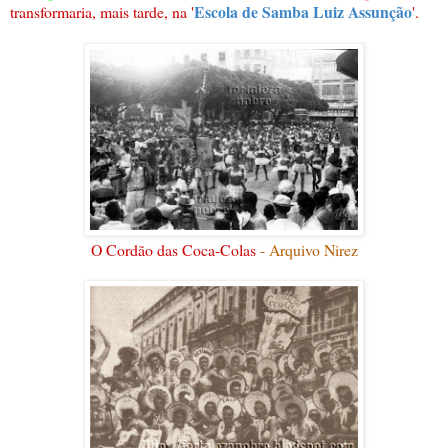
Escola de Samba Luiz Assunção
transformaria, mais tarde, na '
'.
O Cordão das Coca-Colas
- Arquivo Nirez