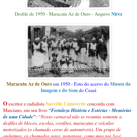
Nirez
Desfile de 1950 - Maracatu Az de Ouro - Arquivo
Maracatu Az de Ouro
Museu da
em 1950 - Foto do acervo do
Imagem e do Som
do Ceará
O
Narcélio Limaverde
escritor e radialista
concorda com
Marciano, em seu livro
“Fortaleza História e Estórias - Memórias
de uma Cidade
”
:
“Nosso carnaval não se resumia somente a
desfiles de blocos, escolas, cordões, maracatus e veículos
motorizados (o chamado corso de automóveis). Um grupo de
anônimos, os chamados sujos, papangus, como meu pai
José