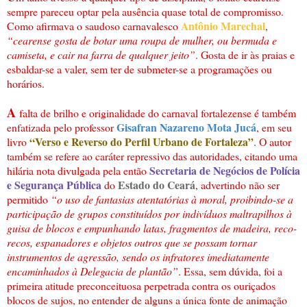
sempre pareceu optar pela ausência quase total de compromisso.
Antônio Marechal
Como afirmava o saudoso carnavalesco
,
“cearense gosta de botar uma roupa de mulher, ou bermuda e
camiseta, e cair na farra de qualquer jeito”
. Gosta de ir às praias e
esbaldar-se a valer, sem ter de submeter-se a programações ou
horários.
A
falta de brilho e originalidade do carnaval fortalezense é também
Gisafran Nazareno Mota Jucá
enfatizada pelo professor
, em seu
“Verso e Reverso do Perfil Urbano de Fortaleza”
livro
. O autor
também se refere ao caráter repressivo das autoridades, citando uma
Secretaria de Negócios de Polícia
hilária nota divulgada pela então
e Segurança Pública
Estado do Ceará
do
, advertindo não ser
permitido
“o uso de fantasias atentatórias à moral, proibindo-se a
participação de grupos constituídos por indivíduos maltrapilhos à
guisa de blocos e empunhando latas, fragmentos de madeira, reco-
recos, espanadores e objetos outros que se possam tornar
instrumentos de agressão, sendo os infratores imediatamente
encaminhados à Delegacia de plantão”
. Essa, sem dúvida, foi a
primeira atitude preconceituosa perpetrada contra os ouriçados
blocos de sujos, no entender de alguns a única fonte de animação