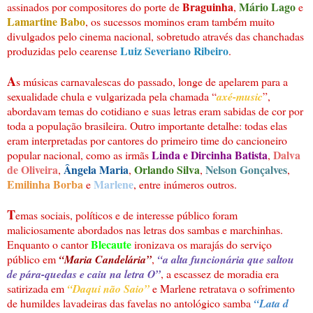
Braguinha
Mário Lago
assinados por compositores do porte de
,
e
Lamartine Babo
, os sucessos mominos eram também muito
divulgados pelo cinema nacional, sobretudo através das chanchadas
Luiz Severiano Ribeiro
produzidas pelo cearense
.
A
s músicas carnavalescas do passado, longe de apelarem para a
sexualidade chula e vulgarizada pela chamada “
axé-music
”,
abordavam temas do cotidiano e suas letras eram sabidas de cor por
toda a população brasileira. Outro importante detalhe: todas elas
eram interpretadas por cantores do primeiro time do cancioneiro
Linda e Dircinha Batista
Dalva
popular nacional, como as irmãs
,
de Oliveira
Ângela Maria
Orlando Silva
Nelson Gonçalves
,
,
,
,
Emilinha Borba
Marlene
e
, entre inúmeros outros.
T
emas sociais, políticos e de interesse público foram
maliciosamente abordados nas letras dos sambas e marchinhas.
Blecaute
Enquanto o cantor
ironizava os marajás do serviço
público em
“Maria Candelária
”
,
“a alta funcionária que saltou
de pára-quedas e caiu na letra O”
, a escassez de moradia era
satirizada em
“Daqui não Saio”
e Marlene retratava o sofrimento
de humildes lavadeiras das favelas no antológico samba
“Lata d