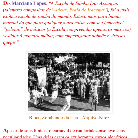
D
Marciano Lopes
iz
:
“A Escola de Samba Luiz Assunção
(talentoso compositor de
“Adeus, Praia de Iracema”
), foi a mais
exótica escola de samba do mundo. Estava mais para banda
marcial do que para qualquer outra coisa, com seu impecável
“pelotão” de músicos (a Escola compreendia apenas os músicos)
vestidos à maneira militar, com empertigados dolmãs e vistosos
quépis.”
Bloco Zombando da Lua - Arquivo Nirez
A
pesar de seus limites, o carnaval de rua fortalezense teve suas
peculiaridades. Uma delas eram os exuberantes carros alegóricos