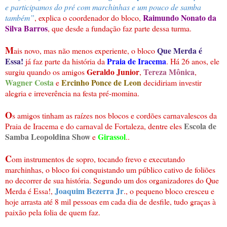
e participamos do pré com marchinhas e um pouco de samba
Raimundo Nonato da
também”
, explica o coordenador do bloco,
Silva Barros
, que desde a fundação faz parte dessa turma.
M
Que Merda é
ais novo, mas não menos experiente, o bloco
Essa!
Praia de Iracema
já faz parte da história da
. Há 26 anos, ele
Geraldo Junior
Tereza Mônica
surgiu quando os amigos
,
,
Wagner Costa
Ercinho Ponce de Leon
e
decidiriam investir
alegria e irreverência na festa pré-momina.
O
s amigos tinham as raízes nos blocos e cordões carnavalescos da
Escola de
Praia de Iracema e do carnaval de Fortaleza, dentre eles
Samba Leopoldina Show
Girassol
e
..
C
om instrumentos de sopro, tocando frevo e executando
marchinhas, o bloco foi conquistando um público cativo de foliões
no decorrer de sua história. Segundo um dos organizadores do Que
Joaquim Bezerra Jr
Merda é Essa!,
., o pequeno bloco cresceu e
hoje arrasta até 8 mil pessoas em cada dia de desfile, tudo graças à
paixão pela folia de quem faz.