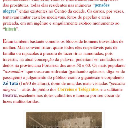
pensões
das prostitutas, todas elas residentes nas inúmeras “
alegres
” então existentes no Centro da cidade. Os carros, por vezes,
tentavam imitar castelos medievais, feitos de papelão e areia
prateada, em um ingênuo e singularmente exótico monumento ao
kitsch
“
”.
E
ram também bastante comuns os blocos de homens travestidos de
mulher. Mas convém frisar: quase todos eles respeitáveis pais de
família ou rapazolas à procura de fazer rir as namoradas, pois
travestis, na atual concepção da palavra, poderiam ser contados nos
dedos na provinciana Fortaleza dos anos 50 e 60. Os mais populares
“
assumidos
” que ousavam enfrentar (ganhando aplausos, diga-se de
passagem) o julgamento do público eram o gigantesco e corpulento
Zé Tatá
(1m90 de altura), dono de uma das mais visitadas “
pensões
Correios e Telégrafos
alegres”
- atrás do prédio dos
, e a saltitante
Beatriz
, excelente nos dotes culinários e famosa por seu cocar de
luzes multicoloridas.