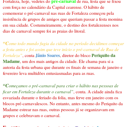
pré-carnaval
Fortaleza, hoje, vedetes do
de rua, festa que se fixou
com força no calendário da Capital cearense. O hábito de
comemorar o pré-carnaval nas ruas de Fortaleza começou pela
insistência de grupos de amigos que queriam passar a festa momina
em sua cidade. Costumeiramente, o destino dos fortalezenses nos
dias de carnaval sempre foi as praias do litoral.
“C
omo todo mundo fugia da cidade no período decidimos começar
a festa antes e foi assim que teve início o pré-carnaval de Rua de
Jânio Soares
Periquito da
Fortaleza”
, conta
, diretor do bloco
Madame
, um dos mais antigos da cidade. Ele chama para si a
autoria da festa urbana que durante os finais de semana de janeiro e
fevereiro leva multidões entusiasmadas para as ruas.
“C
omeçamos o pré-carnaval para criar o hábito nas pessoas de
ficar em Fortaleza durante o carnaval”
, conta. A cidade ainda fica
esvaziada durante o feriado da folia, mas ferve em janeiro com os
blocos pré-carnavalescos. No entanto, antes mesmo do Periquito da
Madame estrear nas ruas, outras pessoas já se organizavam em
grupos e celebravam o carnaval.