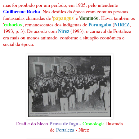
mas foi proibido por um período, em 1905, pelo intendente
Guilherme Rocha
. Nos desfiles da época eram comuns pessoas
papangus
dominós
fantasiadas chamadas de '
' e '
'. Havia também os
caboclos
Porangaba
NIREZ
'
', remanescentes dos indígenas de
(
,
Nirez
1993, p. 3). De acordo com
(1993), o carnaval de Fortaleza
era mais ou menos animado, conforme a situação econômica e
social da época.
Prova de fogo
Desfile do bloco
-
Cronologia
Ilustrada
de
Fortaleza
- Nirez