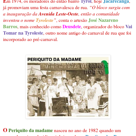
E
Tyrol
Jacarecanga
m 1974, os moradores do então bairro
, hoje
,
já promoviam uma festa carnavalesca de rua.
“O bloco surgiu com
a inauguração da
Avenida Leste-Oeste
, então a comunidade
José Nazareno
inventou o nome
Tyroleste
”
, conta o artesão
Barros
Deusdete
Vai
, mais conhecido como
, organizador do bloco
Tomar na Tyroleste
, outro nome antigo do carnaval de rua que foi
incorporado ao pré-carnaval.
O
Periquito da madame
nasceu no ano de 1982 quando um