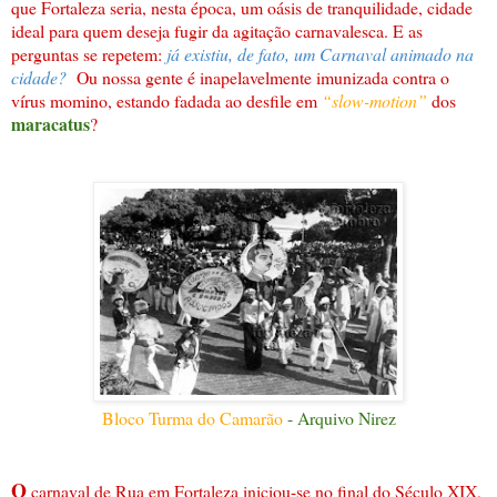
que Fortaleza seria, nesta época, um oásis de tranquilidade, cidade
ideal para quem deseja fugir da agitação carnavalesca. E as
perguntas se repetem:
já existiu, de fato, um Carnaval animado na
cidade?
Ou nossa gente é inapelavelmente imunizada contra o
vírus momino, estando fadada ao desfile em
“slow-motion”
dos
maracatus
?
Bloco Turma do Camarão
- Arquivo Nirez
O
carnaval de Rua em Fortaleza iniciou-se no final do Século XIX,