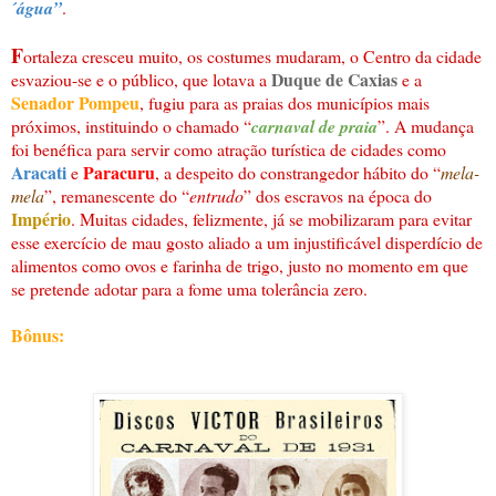
´água”
.
F
ortaleza cresceu muito, os costumes mudaram, o Centro da cidade
Duque de Caxias
esvaziou-se e o público, que lotava a
e a
Senador Pompeu
, fugiu para as praias dos municípios mais
próximos, instituindo o chamado “
carnaval de praia
”. A mudança
foi benéfica para servir como atração turística de cidades como
Aracati
Paracuru
e
, a despeito do constrangedor hábito do “
mela-
mela
”, remanescente do “
entrudo
” dos escravos na época do
Império
. Muitas cidades, felizmente, já se mobilizaram para evitar
esse exercício de mau gosto aliado a um injustificável disperdício de
alimentos como ovos e farinha de trigo, justo no momento em que
se pretende adotar para a fome uma tolerância zero.
Bônus: