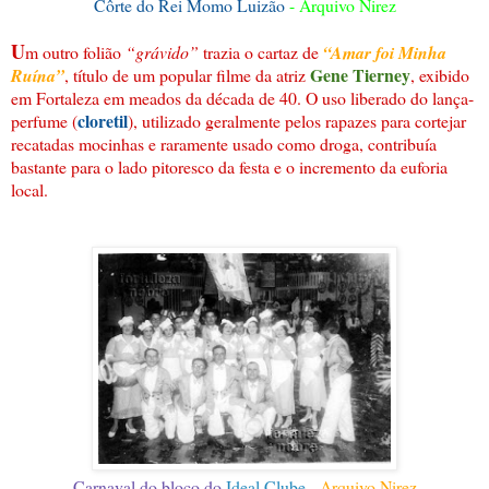
Côrte do Rei Momo Luizão
- Arquivo Nirez
U
m outro folião
“grávido”
trazia o cartaz de
“Amar foi Minha
Gene Tierney
Ruína”
, título de um popular filme da atriz
, exibido
em Fortaleza em meados da década de 40. O uso liberado do lança-
cloretil
perfume (
), utilizado geralmente pelos rapazes para cortejar
recatadas mocinhas e raramente usado como droga, contribuía
bastante para o lado pitoresco da festa e o incremento da euforia
local.
Carnaval do bloco do
Ideal Clube
- Arquivo Nirez