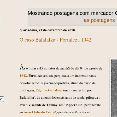
Mostrando postagens com marcador
as postagens
quarta-feira, 21 de dezembro de 2016
O caso Balalaika - Fortaleza 1942
À
s 6 horas e 45 minutos da manhã do dia
04 de agosto de
1942
Fortaleza
,
assisti
a
perplexa a um impressionante
desastre aéreo. O
jovem desportista,
aluno do curso de
Edgildo Giordano
pilotagem,
(
mais conhecido por
Balalaika
), de apenas
dezesseis
anos de idade, pilotava o
Visconde de Taunay
Pipper
C
ub
avião
, um "
" pertencente
Aero Clube do Ceará
¹
ao
, quando o avião caiu no