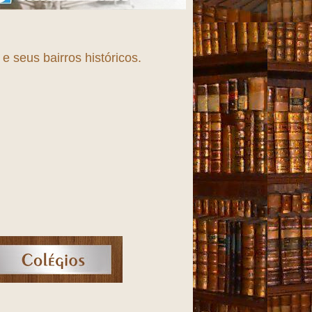
Fortaleza, uma cidade em
T
r
A
 seus bairros históricos.