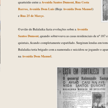
Avenida Santos Dumont
R
ua Costa
quarteirão entre a
,
Barros
Avenida Dom Luís
Avenida Dom Manuel
,
(Hoje
)
Rua 25 de Março
e
.
Avenida
O avião de
Balalaika fazia evoluções sobre a
Santos Dumont
, quando sobrevoava as casas residenciais de nº 187
quintais, ficando completamente espatifado. Surgiram lendas em torno
Balalaika teria brigado com a namorada e suicidou-se jogando o apar
Avenida Dom Manuel
na
.