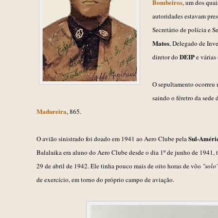
Bombeiros
, um dos quai
autoridades estavam pres
S
ecret
ário de polícia e 
Matos
, Delegado de Inve
DEIP
diretor do
e várias 
O sepultamento ocorreu 
saindo o féretro da
s
ede 
Madureira
, 865
.
Sul-Améric
O avião sinistrado foi doado em 1941 ao Aero Clube pela
Balalaika era aluno do Aero Clube desde o dia 1º de junho de 1941, t
29 de abril de 1942
.
Ele
tinha pouco mais de oito horas de
v
ôo
"solo
de exercício, em torno do próprio campo de aviação.