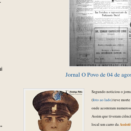
r
i
Jornal O Povo de 04 de ago
Segundo
noticiou o jorn
(
foto ao lado
) teve morte
onde acorreram numeroso
A
ssim que tiveram ciênci
Assist
local um carro da
"