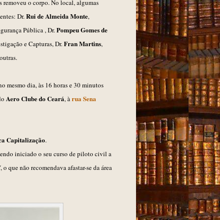
s removeu o corpo. No local, algumas
Rui de Almeida Monte
entes: Dr.
,
Pompeu Gomes de
Segurança Pública
, Dr.
Fran Ma
rtins
stigação e Capturas, Dr.
,
outras.
no mesmo dia, às 16
horas e 30 minutos
A
e
ro Club
e d
o Ceará
rua Sena
do
, à
a Capitalização
.
endo iniciado o seu curso de piloto civi
l a
"
,
o que não recomendava afastar-se da área