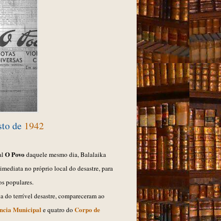
sto de
1942
O Povo
al
daquele mesmo dia, Balalaika
 imediata no próprio local do desastre, para
s populares.
a do terrível desastre, compareceram ao
ência Municipal
Corpo de
e quatro do