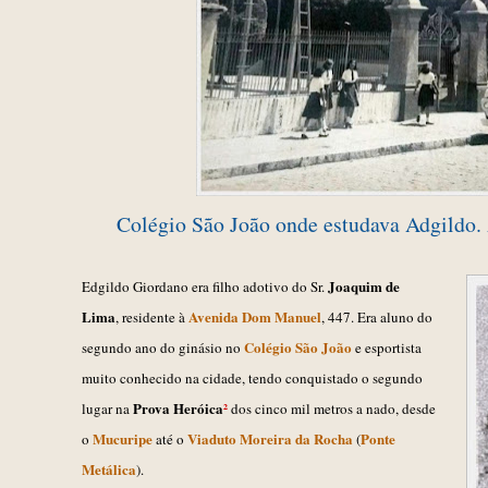
Colégio São João onde estudava Adgildo.
Joaquim de
Edgildo Giordano era filho adotivo do Sr.
Lima
Avenida Dom Manuel
, residente à
, 447. Era aluno do
Colégio São João
segundo ano
do
g
i
násio no
e esportista
muito conhecid
o na cidade, tendo conquistado
o segundo
Prova Heróica
²
lugar na
dos cinco mil metros a nado, desde
Mucuripe
Viaduto Moreira da Rocha
Ponte
o
até o
(
Metálica
).