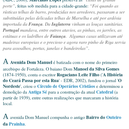
porte”
, feitas sob medida para a cidade-grande:
“Foi quando as
rústicas telhas de barro, produzidas nos arredores, passaram a ser
substituídas pelas delicadas telhas de Marselha e até por ardósia
importada da
França
. Da
Inglaterra
vinham as louças sanitárias.
Portugal
mandava, entre outros atavios, as pinhas, os jarrões, as
estátuas e os ladrilhos de
Faiança
. Algumas casas utilizavam até
madeiras europeias e o precioso e agora raro pinho de Riga servia
para assoalhos, portas, janelas e bandeirolas”
.
A
Avenida Dom Manuel
é batizada com o nome do primeiro
Manoel da Silva Gomes
arcebispo de Fortaleza. O baiano Dom
Rogaciano Leite Filho
A História
(1874-1950), conta o escritor
('
do Ceará Passa por esta Rua
O
' - EDR, 2002), fundou o jornal '
Nordeste
Círculo de Operários Cristãos
', criou o
e determinou a
Antiga Sé
Catedral
demolição da
para a construção da atual
(a
partir de 1939), entre outras realizações que marcaram a história
local.
A
Bairro do
Outeiro
avenida Dom Manuel compunha o antigo
da
Prainha
.