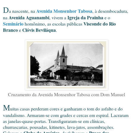
D
Avenida Monsenhor Tabosa
a nascente, na
, à desembocadura,
Avenida Aguanambi
Igreja da Prainha
na
, vivem a
e o
Seminário
Visconde do Rio
homônimo, as escolas públicas
Branco
Clóvis Beviláqua
e
.
Cruzamento da Avenida Monsenhor Tabosa com Dom Manuel
M
uitas casas perderam cores e ganharam o tom do asfalto e do
vandalismo. Armaram-se com grades e cercas em espiral. Lacraram
as janelas-quase-portas. Transfiguraram-se em clínicas,
churrascarias, pousadas, kitinetes, lava-jatos, assombrações.
Clube do América
Praça das
Calaram o
, desfolharam a