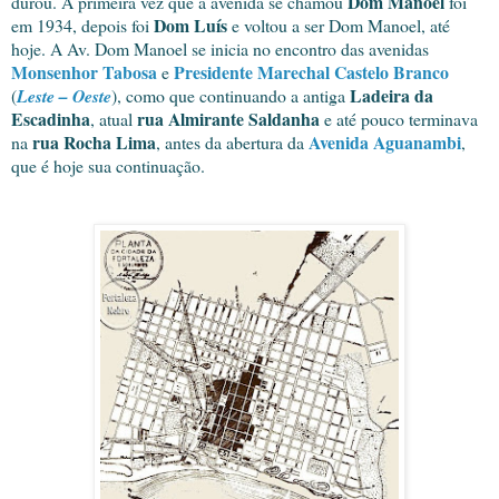
Dom Manoel
durou. A primeira vez que a avenida se chamou
foi
Dom Luís
em 1934, depois foi
e voltou a ser Dom Manoel, até
hoje. A Av. Dom Manoel se inicia no encontro das avenidas
Monsenhor Tabosa
Presidente Marechal Castelo Branco
e
Ladeira da
(
Leste – Oeste
), como que continuando a antiga
Escadinha
rua Almirante Saldanha
, atual
e até pouco terminava
rua Rocha Lima
Avenida Aguanambi
na
, antes da abertura da
,
que é hoje sua continuação.