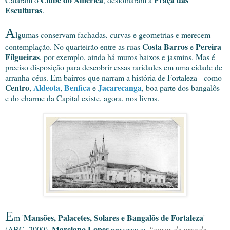
Esculturas
.
A
lgumas conservam fachadas, curvas e geometrias e merecem
Costa Barros
Pereira
contemplação. No quarteirão entre as ruas
e
Filgueiras
, por exemplo, ainda há muros baixos e jasmins. Mas é
preciso disposição para descobrir essas raridades em uma cidade de
arranha-céus. Em bairros que narram a história de Fortaleza - como
Centro
Aldeota
Benfica
Jacarecanga
,
,
e
, boa parte dos bangalôs
e do charme da Capital existe, agora, nos livros.
E
Mansões, Palacetes, Solares e Bangalôs de Fortaleza
m '
'
Marciano Lopes
(ABC, 2000),
preserva as
“casas de grande