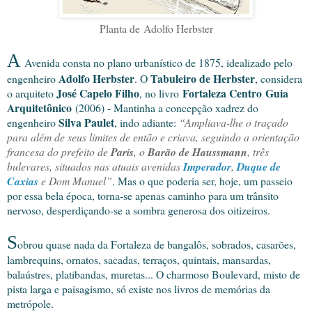
Planta de Adolfo Herbster
A
Avenida consta no plano urbanístico de 1875, idealizado pelo
Adolfo Herbster
Tabuleiro de Herbster
engenheiro
. O
, considera
José Capelo Filho
Fortaleza Centro
Guia
o arquiteto
, no livro
Arquitetônico
(2006) - Mantinha a concepção xadrez do
Silva Paulet
engenheiro
, indo adiante:
“Ampliava-lhe o traçado
para além de seus limites de então e criava, seguindo a orientação
francesa do prefeito de
Paris
, o
Barão de Haussmann
, três
bulevares, situados nas atuais avenidas
Imperador
,
Duque de
Caxias
e Dom Manuel”
. Mas o que poderia ser, hoje, um passeio
por essa bela época, torna-se apenas caminho para um trânsito
nervoso, desperdiçando-se a sombra generosa dos oitizeiros.
S
obrou quase nada da Fortaleza de bangalôs, sobrados, casarões,
lambrequins, ornatos, sacadas, terraços, quintais, mansardas,
balaústres, platibandas, muretas... O charmoso Boulevard, misto de
pista larga e paisagismo, só existe nos livros de memórias da
metrópole.