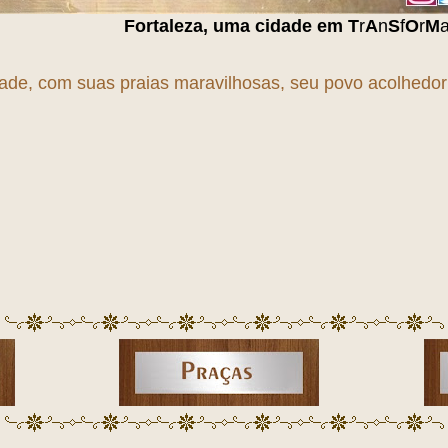
za, uma cidade em
T
r
A
n
S
f
O
r
M
a
Ç
ã
O
!!!
dade, com suas praias maravilhosas, seu povo acolhedor e