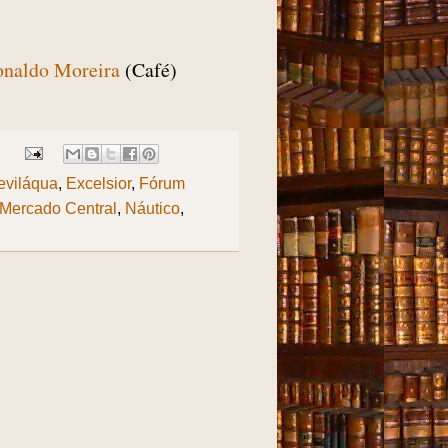
onaldo Moreira
(Café)
:
eviláqua
,
Excelsior
,
Fórum
Mercado Central
,
Náutico
,