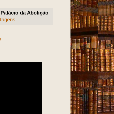
r
Palácio da Abolição
.
stagens
a