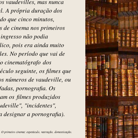
los vaudevilles, mas nunca
l. A própria duração dos
 do que cinco minutos,
s de cinema nos primeiros
 ingresso não podia
ico, pois era ainda muito
les. No período que vai de
 do cinematógrafo
dos
éculo seguinte, os filmes que
s números de vaudeville, ou
fadas, pornografia. Os
avam os
filmes produzidos
deville", "incidentes",
a designar a pornografia).
. O primeiro
cinema: espetáculo, narração, domesticação.