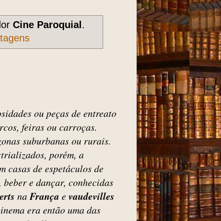
dor
Cine Paroquial
.
stagens
osidades ou peças de entreato
rcos, feiras ou carroças.
zonas suburbanas ou rurais.
trializados, porém, a
em casas de espetáculos de
, beber e dançar, conhecidas
erts
na
França
e
vaudevilles
cinema era então uma das