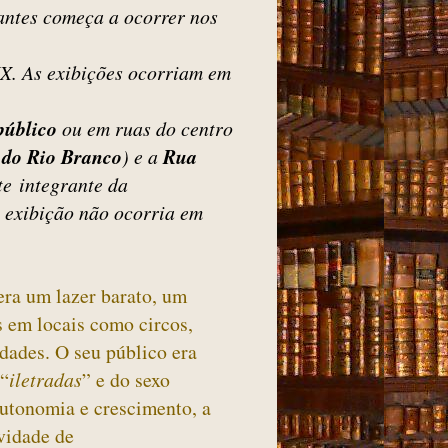
antes começa a ocorrer nos
XX. As exibições ocorriam em
público
ou em ruas do centro
 do Rio Branco
) e a
Rua
rte
integrante da
 exibição não ocorria em
era um lazer barato, um
s em locais como circos,
edades. O seu público era
 “
iletradas
” e do sexo
utonomia e crescimento, a
vidade de