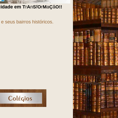
f
O
r
M
a
Ç
ã
O
!!!
 seus bairros históricos.