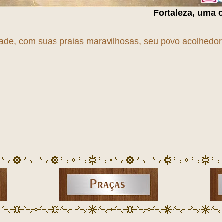
Fortaleza, uma cidade em
T
r
A
n
S
dade, com suas praias maravilhosas, seu povo acolhedor e