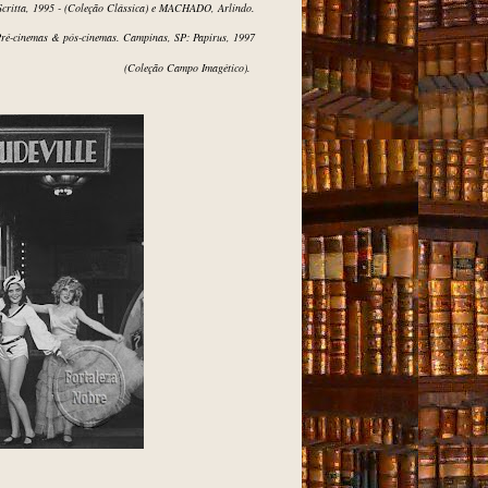
Scritta, 1995 - (Coleção Clássica) e
MACHADO, Arlindo.
ré-cinemas & pós-cinemas. Campinas, SP: Papirus, 1997
(Coleção Campo
Imagético).