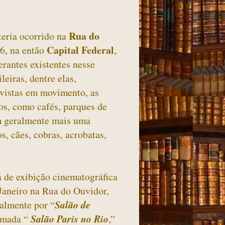
Rua do
teria ocorrido na
Capital Federal
96, na então
,
erantes existentes nesse
eiras, dentre elas,
 vistas em movimento, as
os, como cafés, parques de
am geralmente mais uma
, cães, cobras, acrobatas,
a de exibição cinematográfica
 Janeiro na Rua do Ouvidor,
almente por “
Salão de
amada “
Salão Paris no Rio
,”