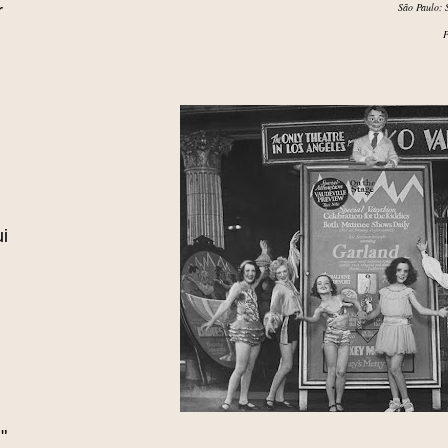
São Paulo: 
r
P
i
"