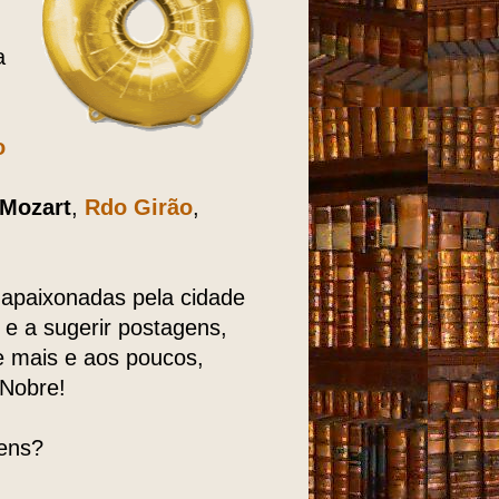
a
o
Mozart
,
Rdo Girão
,
apaixonadas pela cidade
e a sugerir postagens,
e mais e aos poucos,
 Nobre!
ens?