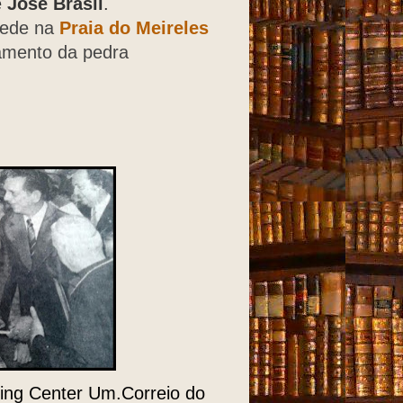
e
José Brasil
.
sede na
Praia do Meireles
çamento da pedra
ping Center Um.Correio do