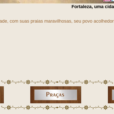
Fortaleza, uma cidade em
T
r
A
n
S
f
O
dade, com suas praias maravilhosas, seu povo acolhedor e