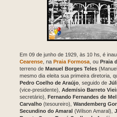
Em 09 de junho de 1929, às 10 hs, é ina
Cearense
, na
Praia Formosa
, ou
Praia 
terreno de
Manuel Borges Teles
(Manuel
mesmo dia eleita sua primeira diretoria, q
Pedro Coelho de Araújo
, seguido de
Júl
(vice-presidente),
Ademísio Barreto Viei
secretário),
Fernando Fernandes de Me
Carvalho
(tesoureiro),
Wandemberg Gon
Secundino do Amaral
(Wilson Amaral),