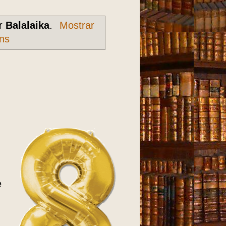
or
Balalaika
.
Mostrar
ns
e