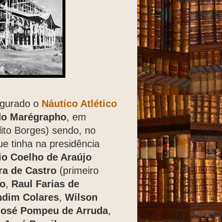
ugurado o
Náutico Atlético
do Marégrapho
, em
ito Borges) sendo, no
ue tinha na presidência
io
Coelho de Araújo
ra de Castro
(primeiro
lo
,
Raul Farias de
dim Colares
,
Wilson
José Pompeu de Arruda
,