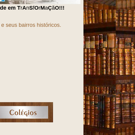
r
M
a
Ç
ã
O
!!!
 seus bairros históricos.