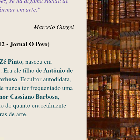
lvez, se há alguma sucata de
formar em arte."
Marcelo Gurgel
12 - Jornal O Povo)
Zé Pinto
, nasceu em
Antônio de
 Era ele filho de
arbosa
. Escultor autodidata,
 de nunca ter frequentado uma
or Cassiano Barbosa
,
ão do quanto era realmente
ras de arte.