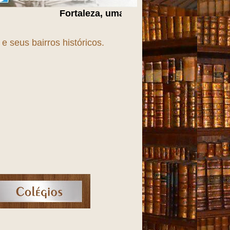
aleza, uma cidade em
T
r
A
n
S
f
O
r
M
a
Ç
ã
O
!!!
 seus bairros históricos.