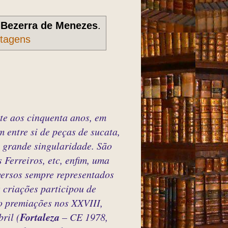
r
Bezerra de Menezes
.
stagens
nte aos cinquenta anos, em
 entre si de peças de sucata,
 grande singularidade. São
Ferreiros, etc, enfim, uma
versos sempre representados
 criações participou de
do premiações nos XXVIII,
ril (
Fortaleza
– CE 1978,