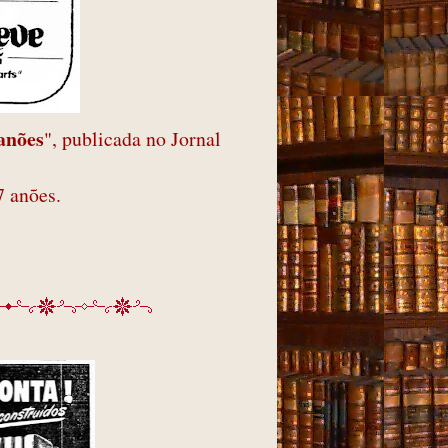
 anões
", publicada no Jornal
7 anões.