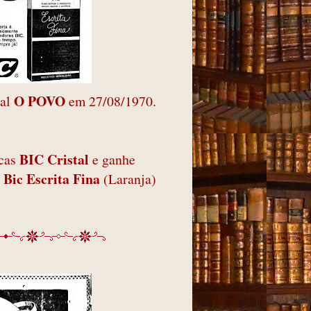
O POVO
nal
em 27/08/1970.
BIC Cristal
icas
e ganhe
Bic Escrita Fina
s
(Laranja)