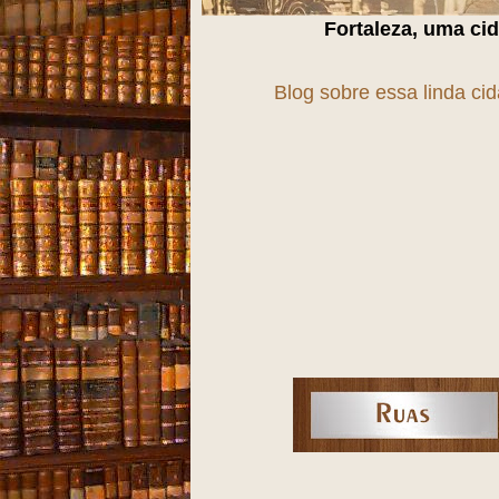
Fortaleza, uma cidade em
T
r
A
n
S
f
O
r
M
a
Blog sobre essa linda ci