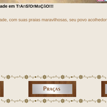
Ç
ã
O
!!!
dade, com suas praias maravilhosas, seu povo acolhedor e