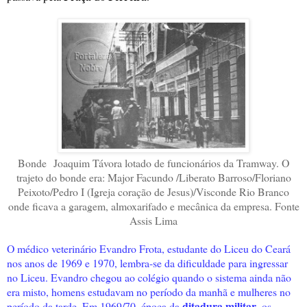
Bonde
Joaquim Távora lotado de funcionários da Tramway. O
trajeto do bonde era: Major Facundo /Liberato Barroso/Floriano
Peixoto/Pedro I (Igreja coração de Jesus)/Visconde Rio Branco
onde ficava a garagem, almoxarifado e mecânica da empresa. Fonte
Assis Lima
O médico veterinário Evandro Frota, estudante do Liceu do Ceará
nos anos de 1969 e 1970, lembra-se da dificuldade para ingressar
no Liceu. Evandro chegou ao colégio quando o sistema ainda não
era misto, homens estudavam no período da manhã e mulheres no
ditadura militar
período da tarde. Em 1969/70, época da
, os