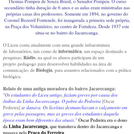
Thomas Pompeu de Souza Brasil, o Senador Pompeu. O curso
secundário tinha duração de 6 anos e as aulas eram ministradas nas
próprias casas dos professores. Somente em 1894, no governo do
Coronel Bezerril Fontenele, foi inaugurada a primeira sede própria,
na Praça dos Voluntários, no centro de Fortaleza. Desde 1937 este
situa-se no bairro do Jacarecanga.
O Liceu conta atualmente com uma grande infraestrutura
informática
de laboratórios, tais como de
, um espaço destinado a
Rádio
pesquisas;
, na qual os alunos participam de um
projeto pedagogo para desenvolver habilidades na área de
Biologia
comunicação; de
, para assuntos relacionados com a prática
biológica.
Relato de uma antiga moradora do bairro Jacarecanga:
"
Os estudantes do Liceu antigo, faziam greves por causa dos
ônibus da Linha Jacarecanga. O pobre do Pedreira
[Oscar
Pedreira]
se danava. Os liceístas desmanchavam o calçamento em
greve pelas passagens, mas as greves dos estudantes daquela
época eram bem diferentes das atuais."
Oscar Pedreira era o dono
Linha Jacarecanga
da
, que transitava dentro do Jacarecanga e
Praça do Ferreira
passava pela
.