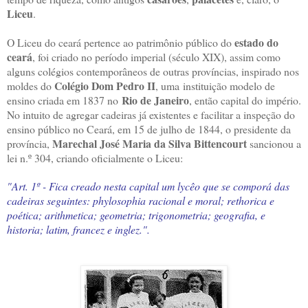
Liceu
.
estado do
O Liceu do ceará pertence ao patrimônio público do
ceará
, foi criado no período imperial (século XIX), assim como
alguns colégios contemporâneos de outras províncias, inspirado nos
Colégio Dom Pedro II
moldes do
, uma instituição modelo de
Rio de Janeiro
ensino criada em 1837 no
, então capital do império.
No intuito de agregar cadeiras já existentes e facilitar a inspeção do
ensino público no Ceará, em 15 de julho de 1844, o presidente da
Marechal José Maria da Silva Bittencourt
província,
sancionou a
lei n.º 304, criando oficialmente o Liceu:
"Art. 1º - Fica creado nesta capital um lycêo que se comporá das
cadeiras seguintes: phylosophia racional e moral; rethorica e
poética; arithmetica; geometria; trigonometria; geografia, e
historia; latim, francez e inglez.".