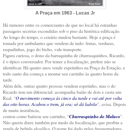
A Praça em 1963 - Lucas Jr
Há rumores entre os comerciantes de que no local há estranhas
passagens secretas escondidas sob o piso da histórica edificação.
Ao longo do tempo, o cenário mudou bastante. Hoje a praça é
tomada por ambulantes que vendem de tudo: frutas, verduras,
raspadinhas, jogo do bicho, vale-transporte.
Figura curiosa, o dono da barraquinha de churrasquinhos, Ricardo,
é o típico conversador. Por temer a fiscalização, prefere não se
identificar. Há quatro anos vende espetinhos na Praça da Estação, e
todo santo dia começa a montar seu carrinho às quatro horas da
tarde.
Além dele, outras quatro pessoas vendem espetinho, mas o do
Ricardo tem um diferencial: acompanha baião de dois e custa um
Real. “
O movimento começa às cinco da tarde e vai até por volta
das oito horas. Acabou o trem, já era; só dá ladrão
”, avisa. Depois
de muita insistência,
contou como batizou seu carrinho, “
Churrasquinho do Maluco
”.
Não queria dizer, também por medo da fiscalização, que proibiu a
venda de bebida alcoólica. O nome foi dado pelos frequentadores