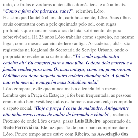
tudo, de frutas e verduras a utensílios domésticos, e até animais.
“
Como a feira dos pássaros, sabe?
”, relembra Lôro.
É assim que Daniel é chamado, carinhosamente, Lôro. Seus olhos
azuis contrastam com a pele queimada pelo sol, com rugas
profundas que marcam seus anos de luta, sofrimento, de pura
sobrevivência. Há 25 anos Lôro trabalha como sapateiro, no mesmo
lugar, com a mesma cadeira de ferro antiga. As cadeiras, aliás, são
registradas na Regional da Secretaria de Serviço Urbano, onde o
proprietário recebe uma carteirinha. “
Tá vendo aquela outra
cadeira ali? Eu comprei para o meu filho. O dono dela morreu e a
família vendeu para mim. Os mais antigos, como eu, já morreram.
O último era dono daquela outra cadeira abandonada. A família
não está nem aí, e ninguém mais trabalhou nela.
”
Lôro compara, e diz que nunca mais a clientela foi a mesma.
Lembra que a Praça da Estação já foi bem frequentada; as pessoas
eram muito bem vestidas; todos os homens usavam calça comprida
e sapato social. “
Hoje a praça é cheia de malandro. Antigamente
não tinha essas coisas de andar de bermuda e chinelo
”, reclama.
Luís Ribeiro
Próximo de onde Lôro estava, passa
, aposentado da
Rede Ferroviária
. Ele faz questão de parar para cumprimentar o
Associação dos
Lôro. Pouco tempo antes estive com Ribeiro, na