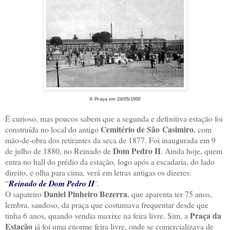
A Praça em 24/05/1900
É curioso, mas poucos sabem que a segunda e definitiva estação foi
Cemitério de São Casimiro
construída no local do antigo
, com
mão-de-obra dos retirantes da seca de 1877. Foi inaugurada em 9
Dom Pedro II
de julho de 1880, no Reinado de
. Ainda hoje, quem
entra no hall do prédio da estação, logo após a escadaria, do lado
direito, e olha para cima, verá em letras antigas os dizeres:
“
Reinado de Dom Pedro II
¨.
Daniel Pinheiro Bezerra
O sapateiro
, que aparenta ter 75 anos,
lembra, saudoso, da praça que costumava frequentar desde que
Praça da
tinha 6 anos, quando vendia maxixe na feira livre. Sim, a
Estação
já foi uma enorme feira livre, onde se comercializava de