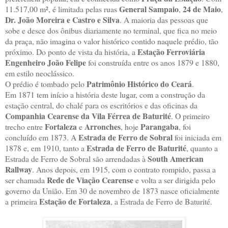
General Sampaio
24 de Maio
11.517,00 m², é limitada pelas ruas
,
,
Dr. João Moreira e Castro e Silva
. A maioria das pessoas que
sobe e desce dos ônibus diariamente no terminal, que fica no meio
da praça, não imagina o valor histórico contido naquele prédio, tão
Estação Ferroviária
próximo. Do ponto de vista da história, a
Engenheiro João Felipe
foi construída entre os anos 1879 e 1880,
em estilo neoclássico.
Patrimônio Histórico do Ceará
O prédio é tombado pelo
.
Em 1871 tem início a história deste lugar, com a construção da
estação central, do chalé para os escritórios e das oficinas da
Companhia Cearense da Vila Férrea de Baturité
. O primeiro
Fortaleza
Arronches
Parangaba
trecho entre
e
, hoje
, foi
Estrada de Ferro de Sobral
concluído em 1873. A
foi iniciada em
Estrada de Ferro de Baturité
1878 e, em 1910, tanto a
, quanto a
South American
Estrada de Ferro de Sobral são arrendadas à
Rallway
. Anos depois, em 1915, com o contrato rompido, passa a
Rede de Viação Cearense
ser chamada
e volta a ser dirigida pelo
governo da União. Em 30 de novembro de 1873 nasce oficialmente
Estação de Fortaleza
a primeira
, a Estrada de Ferro de Baturité.