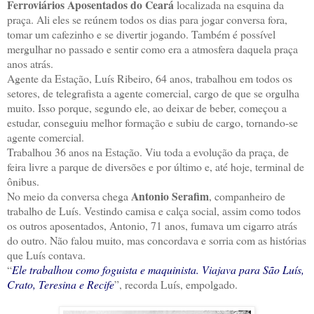
Ferroviários Aposentados do Ceará
localizada na esquina da
praça. Ali eles se reúnem todos os dias para jogar conversa fora,
tomar um cafezinho e se divertir jogando. Também é possível
mergulhar no passado e sentir como era a atmosfera daquela praça
anos atrás.
Agente da Estação, Luís Ribeiro, 64 anos, trabalhou em todos os
setores, de telegrafista a agente comercial, cargo de que se orgulha
muito. Isso porque, segundo ele, ao deixar de beber, começou a
estudar, conseguiu melhor formação e subiu de cargo, tornando-se
agente comercial.
Trabalhou 36 anos na Estação. Viu toda a evolução da praça, de
feira livre a parque de diversões e por último e, até hoje, terminal de
ônibus.
Antonio Serafim
No meio da conversa chega
, companheiro de
trabalho de Luís. Vestindo camisa e calça social, assim como todos
os outros aposentados, Antonio, 71 anos, fumava um cigarro atrás
do outro. Não falou muito, mas concordava e sorria com as histórias
que Luís contava.
“
Ele trabalhou como foguista e maquinista. Viajava para São Luís,
Crato, Teresina e Recife
”, recorda Luís, empolgado.