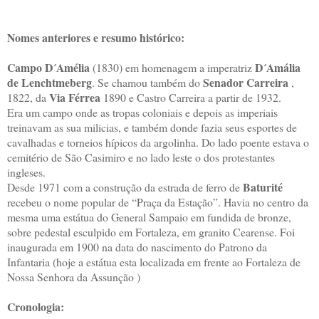
Nomes anteriores e resumo histórico:
Campo D´Amélia
D´Amália
(1830) em homenagem a imperatriz
de Lenchtmeberg
Senador Carreira
. Se chamou também do
,
Via Férrea
1822, da
1890 e Castro Carreira a partir de 1932.
Era um campo onde as tropas coloniais e depois as imperiais
treinavam as sua milicias, e também donde fazia seus esportes de
cavalhadas e torneios hípicos da argolinha. Do lado poente estava o
cemitério de São Casimiro e no lado leste o dos protestantes
ingleses.
Baturité
Desde 1971 com a construção da estrada de ferro de
recebeu o nome popular de “Praça da Estação”. Havia no centro da
mesma uma estátua do General Sampaio em fundida de bronze,
sobre pedestal esculpido em Fortaleza, em granito Cearense. Foi
inaugurada em 1900 na data do nascimento do Patrono da
Infantaria (hoje a estátua esta localizada em frente ao Fortaleza de
Nossa Senhora da Assunção )
Cronologia: