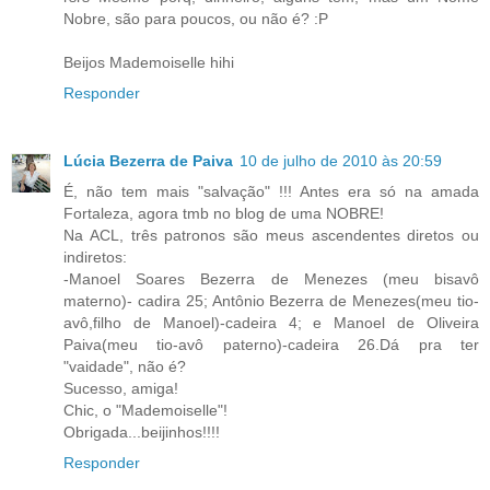
Nobre, são para poucos, ou não é? :P
Beijos Mademoiselle hihi
Responder
Lúcia Bezerra de Paiva
10 de julho de 2010 às 20:59
É, não tem mais "salvação" !!! Antes era só na amada
Fortaleza, agora tmb no blog de uma NOBRE!
Na ACL, três patronos são meus ascendentes diretos ou
indiretos:
-Manoel Soares Bezerra de Menezes (meu bisavô
materno)- cadira 25; Antônio Bezerra de Menezes(meu tio-
avô,filho de Manoel)-cadeira 4; e Manoel de Oliveira
Paiva(meu tio-avô paterno)-cadeira 26.Dá pra ter
"vaidade", não é?
Sucesso, amiga!
Chic, o "Mademoiselle"!
Obrigada...beijinhos!!!!
Responder