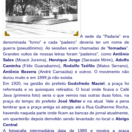
A sede da "Padaria" era
denominada "forno" e cada "padeiro" deveria ter um nome de
guerra (pseudônimo). As sessões eram chamadas de "
fornadas
".
Grandes vultos de nossas letras foram "padeiros", como
Antônio
Sales
(Moacir Jurema),
Henrique Jorge
(Sarasate Mirim),
Adolfo
Caminha
(Félix Guanabarino),
Rodolfo Teófilo
(Matos Serrano),
Antônio Bezerra
(André Carnaúba) e outros. O movimento não
durou muito e em 1899 já não existia.
Em 1920, na gestão do prefeito
Godofredo Maciel
, a praça foi
reformada e os quiosques retirados. O local onde ficava o Café
Java (primeira foto) seria o que vemos nas outras duas fotos, na
praça do tempo do prefeito
José Walter
e na atual. Vale a pena
lembrar que a praça antiga só atingia até a Rua Guilherme Rocha,
havendo naquela parte onde ficam as bancas de jornal atualmente,
um quarteirão depois demolido sendo levantado no local o
Abrigo
Central
.
A fotografia intermediária data de 1989 e mostra a praça