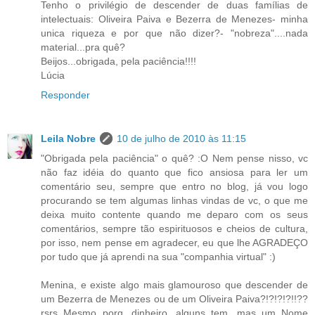
Tenho o privilégio de descender de duas famílias de
intelectuais: Oliveira Paiva e Bezerra de Menezes- minha
unica riqueza e por que não dizer?- "nobreza"....nada
material...pra quê?
Beijos...obrigada, pela paciência!!!!
Lúcia
Responder
Leila Nobre
10 de julho de 2010 às 11:15
"Obrigada pela paciência" o quê? :O Nem pense nisso, vc
não faz idéia do quanto que fico ansiosa para ler um
comentário seu, sempre que entro no blog, já vou logo
procurando se tem algumas linhas vindas de vc, o que me
deixa muito contente quando me deparo com os seus
comentários, sempre tão espirituosos e cheios de cultura,
por isso, nem pense em agradecer, eu que lhe AGRADEÇO
por tudo que já aprendi na sua "companhia virtual" :)
Menina, e existe algo mais glamouroso que descender de
um Bezerra de Menezes ou de um Oliveira Paiva?!?!?!?!!??
rsrs Mesmo porq, dinheiro, alguns tem, mas um Nome