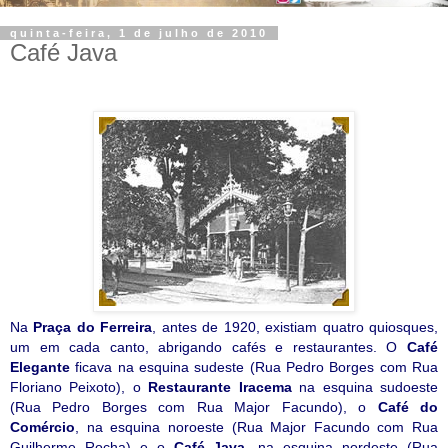
quinta-feira, 1 de julho de 2010
Café Java
Na
Praça do Ferreira
, antes de 1920, existiam quatro quiosques,
um em cada canto, abrigando cafés e restaurantes. O
Café
Elegante
ficava na esquina sudeste (Rua Pedro Borges com Rua
Floriano Peixoto), o
Restaurante Iracema
na esquina sudoeste
(Rua Pedro Borges com Rua Major Facundo), o
Café do
Comércio
, na esquina noroeste (Rua Major Facundo com Rua
Guilherme Rocha) e o
Café Java
, na esquina nordeste (Rua