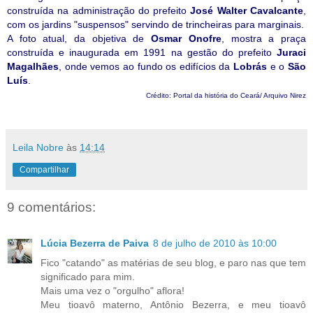
construída na administração do prefeito
José Walter Cavalcante
,
com os jardins "suspensos" servindo de trincheiras para marginais.
A foto atual, da objetiva de
Osmar Onofre
, mostra a praça
construída e inaugurada em 1991 na gestão do prefeito
Juraci
Magalhães
, onde vemos ao fundo os edifícios da
Lobrás
e o
São
Luís
.
Crédito: Portal da história do Ceará/ Arquivo Nirez
Leila Nobre
às
14:14
Compartilhar
9 comentários:
Lúcia Bezerra de Paiva
8 de julho de 2010 às 10:00
Fico "catando" as matérias de seu blog, e paro nas que tem
significado para mim.
Mais uma vez o "orgulho" aflora!
Meu tioavô materno, Antônio Bezerra, e meu tioavô