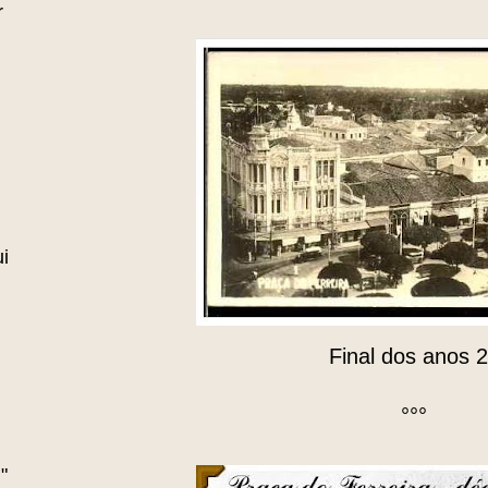
r
i
Final dos anos 
°°°
"