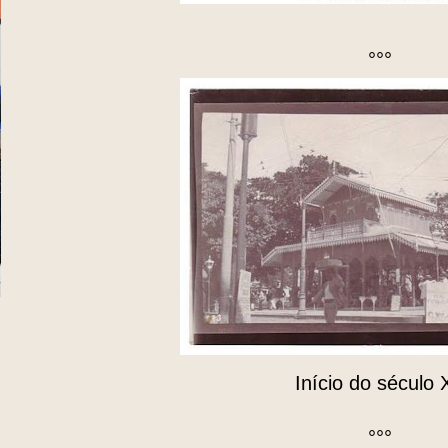
°°°
Início do século 
°°°