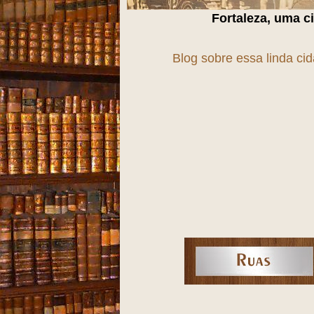
Fortaleza, uma cidade em
T
r
A
n
S
f
O
r
Blog sobre essa linda ci