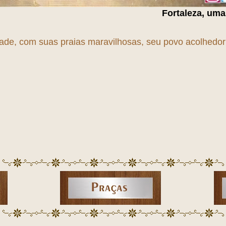
Fortaleza, uma cidade em
T
r
A
n
S
dade, com suas praias maravilhosas, seu povo acolhedor e