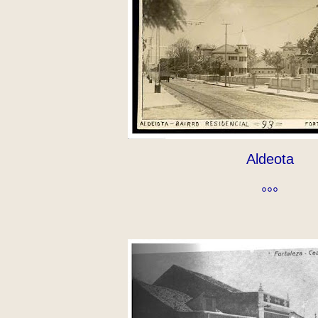
Aldeota
°°°