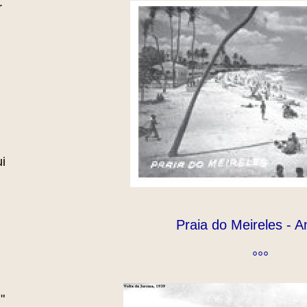
r
i
Praia do Meireles - 
°°°
"