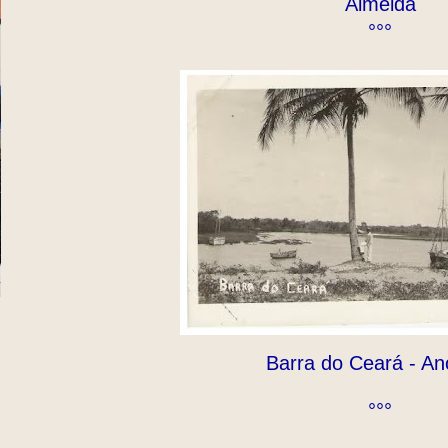
Almeida
°°°
Barra do Ceará - An
°°°