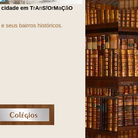
f
O
r
M
a
Ç
ã
O
!!!
 seus bairros históricos.