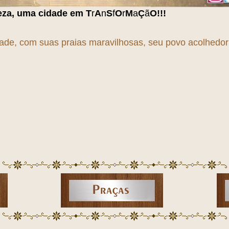
 em
T
r
A
n
S
f
O
r
M
a
Ç
ã
O
!!!
dade, com suas praias maravilhosas, seu povo acolhedor e