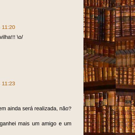
s 11:20
lha!!! \o/
s 11:23
 ainda será realizada, não?
s ganhei mais um amigo e um