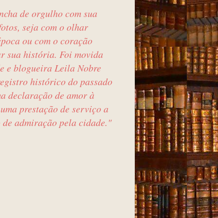
encha de orgulho com sua
otos, seja com o olhar
época ou com o coração
r sua história. Foi movida
de e blogueira Leila Nobre
egistro histórico do passado
ma declaração de amor à
 uma prestação de serviço a
 de admiração pela cidade."