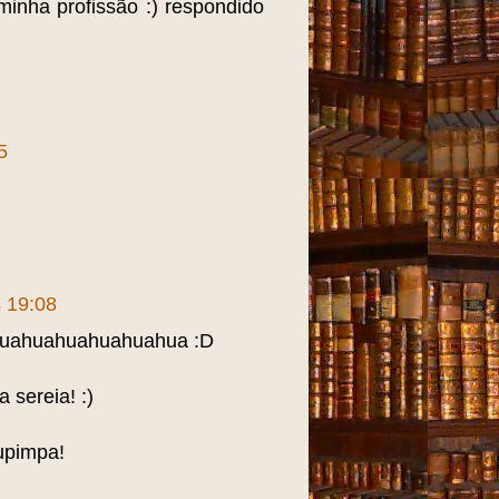
inha profissão :) respondido
5
s 19:08
a huahuahuahuahuahua :D
sereia! :)
upimpa!