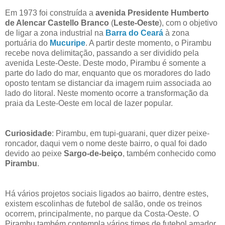
Em 1973 foi construída a
avenida Presidente Humberto
de Alencar Castello Branco
(
Leste-Oeste
), com o objetivo
de ligar a zona industrial na
Barra do Ceará
à zona
portuária do
Mucuripe
. A partir deste momento, o Pirambu
recebe nova delimitação, passando a ser dividido pela
avenida Leste-Oeste. Deste modo, Pirambu é somente a
parte do lado do mar, enquanto que os moradores do lado
oposto tentam se distanciar da imagem ruim associada ao
lado do litoral. Neste momento ocorre a transformação da
praia da Leste-Oeste em local de lazer popular.
Curiosidade
: Pirambu, em tupi-guarani, quer dizer peixe-
roncador, daqui vem o nome deste bairro, o qual foi dado
devido ao peixe
Sargo-de-beiço
, também conhecido como
Pirambu
.
Há vários projetos sociais ligados ao bairro, dentre estes,
existem escolinhas de futebol de salão, onde os treinos
ocorrem, principalmente, no parque da Costa-Oeste. O
Pirambu também contempla vários times de futebol amador,