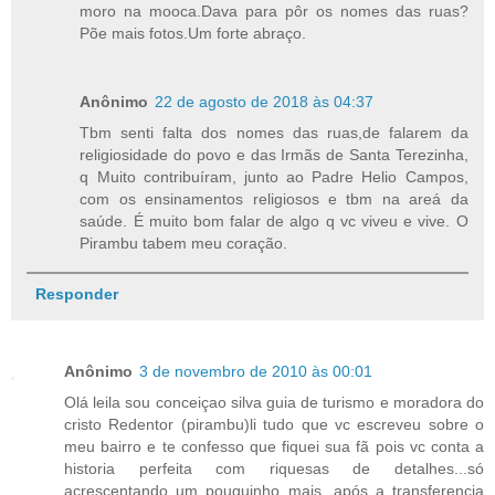
moro na mooca.Dava para pôr os nomes das ruas?
Põe mais fotos.Um forte abraço.
Anônimo
22 de agosto de 2018 às 04:37
Tbm senti falta dos nomes das ruas,de falarem da
religiosidade do povo e das Irmãs de Santa Terezinha,
q Muito contribuíram, junto ao Padre Helio Campos,
com os ensinamentos religiosos e tbm na areá da
saúde. É muito bom falar de algo q vc viveu e vive. O
Pirambu tabem meu coração.
Responder
Anônimo
3 de novembro de 2010 às 00:01
Olá leila sou conceiçao silva guia de turismo e moradora do
cristo Redentor (pirambu)li tudo que vc escreveu sobre o
meu bairro e te confesso que fiquei sua fã pois vc conta a
historia perfeita com riquesas de detalhes...só
acrescentando um pouquinho mais, após a transferencia