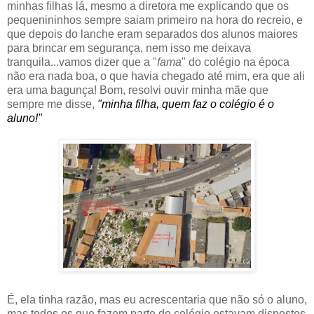
minhas filhas lá, mesmo a diretora me explicando que os
pequenininhos sempre saiam primeiro na hora do recreio, e
que depois do lanche eram separados dos alunos maiores
para brincar em segurança, nem isso me deixava
tranquila...vamos dizer que a "
fama
" do colégio na época
não era nada boa, o que havia chegado até mim, era que ali
era uma bagunça! Bom, resolvi ouvir minha mãe que
sempre me disse,
"minha filha, quem faz o colégio é o
aluno!"
É, ela tinha razão, mas eu acrescentaria que não só o aluno,
mas todos os que fazem parte do colégio estavam dispostos