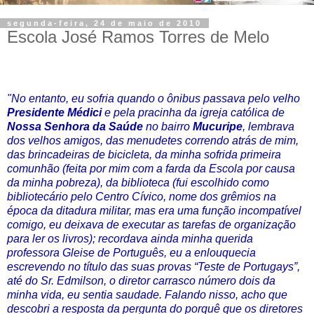
segunda-feira, 24 de maio de 2010
Escola José Ramos Torres de Melo
"No entanto, eu sofria quando o ônibus passava pelo velho
Presidente Médici
e pela pracinha da igreja católica de
Nossa Senhora da Saúde
no bairro
Mucuripe
, lembrava
dos velhos amigos, das menudetes correndo atrás de mim,
das brincadeiras de bicicleta, da minha sofrida primeira
comunhão (feita por mim com a farda da Escola por causa
da minha pobreza), da biblioteca (fui escolhido como
bibliotecário pelo Centro Cívico, nome dos grêmios na
época da ditadura militar, mas era uma função incompatível
comigo, eu deixava de executar as tarefas de organização
para ler os livros); recordava ainda minha querida
professora Gleise de Português, eu a enlouquecia
escrevendo no título das suas provas “Teste de Portugays”,
até do Sr. Edmilson, o diretor carrasco número dois da
minha vida, eu sentia saudade. Falando nisso, acho que
descobri a resposta da pergunta do porquê que os diretores