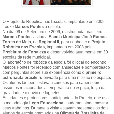
O Projeto de Robótica nas Escolas, implantado em 2008,
trouxe
Marcos Pontes
à escola.
No dia 09 de Setembro de 2009, o astronauta brasileiro
Marcos Pontes
visitou a
Escola Municipal José Ramos
Torres de Melo
, na
Regional II
, para conhecer o
Projeto
Robótica nas Escolas
, implantado em 2008 pela
Prefeitura de Fortaleza
e desenvolvido atualmente em 30
escolas da rede municipal.
O laboratório de robótica da escola foi o local do encontro.
Marcos Pontes foi recebido com ansiedade e bombardeado
com perguntas sobre sua experiência como o
primeiro
astronauta brasileiro
enviado para uma missão no espaço.
Os alunos também estavam curiosos para saber sobre
assuntos relacionados a temperatura no espaço, força da
gravidade e o envio de foguetes.
Estudantes e professores participantes do Projeto, que usa
a metodologia
Lego Educacional
, puderam ainda mostrar
seus trabalhos. Durante a visita estavam presentes os dois
alunos da escola premiados na
Olimpíada Brasileira de