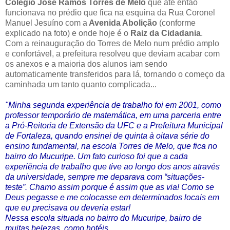
Colégio José Ramos Torres de Melo
que até então
funcionava no prédio que fica na esquina da Rua Coronel
Manuel Jesuíno com
a
Avenida Abolição
(conforme
explicado na foto) e onde hoje é o
Raiz da Cidadania
.
Com a reinauguração do Torres de Melo num prédio amplo
e confortável, a prefeitura resolveu que deviam acabar com
os anexos e a maioria dos alunos iam sendo
automaticamente transferidos para lá, tornando o começo da
caminhada um tanto quanto complicada...
"Minha segunda experiência de trabalho foi em 2001, como
professor temporário de matemática, em uma parceria entre
a Pró-Reitoria de Extensão da UFC e a Prefeitura Municipal
de Fortaleza, quando ensinei de quinta à oitava série do
ensino fundamental, na escola Torres de Melo, que fica no
bairro do Mucuripe. Um fato curioso foi que a cada
experiência de trabalho que tive ao longo dos anos através
da universidade, sempre me deparava com “situações-
teste”. Chamo assim porque é assim que as via! Como se
Deus pegasse e me colocasse em determinados locais em
que eu precisava ou deveria estar!
Nessa escola situada no bairro do Mucuripe, bairro de
muitas belezas, como hotéis