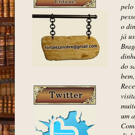
melh
deze
comb
cine
dinh
pelo
pess
o di
já u
Brag
dinh
do s
bem,
Rece