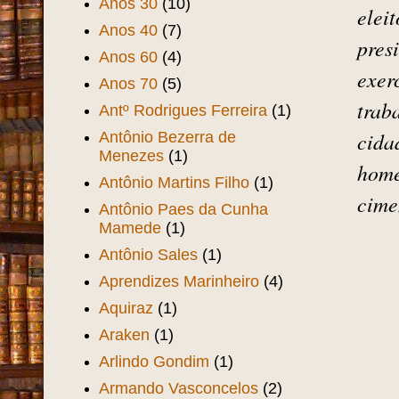
(1)
tôrn
América Futebol Clube
(1)
larg
Aniversário de Fortaleza
(5)
vous
Aniversário de Sobral
(2)
Anos 20
(5)
pres
Anos 30
(10)
elei
Anos 40
(7)
pres
Anos 60
(4)
exer
Anos 70
(5)
trab
Antº Rodrigues Ferreira
(1)
cida
Antônio Bezerra de
Menezes
(1)
home
Antônio Martins Filho
(1)
cime
Antônio Paes da Cunha
Mamede
(1)
Antônio Sales
(1)