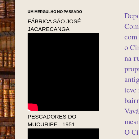
Fortaleza lembrava a França,
com seus elegantes Cafés.
Fortaleza respirava cultura e
crescia com uma rapidez
impressionante... ou melhor
Cresce a cada dia que passa!"
UM MERGULHO NO PASSADO
Depo
FÁBRICA SÃO JOSÉ -
Comp
JACARECANGA
com 
o Ci
r
na
prop
anti
teve