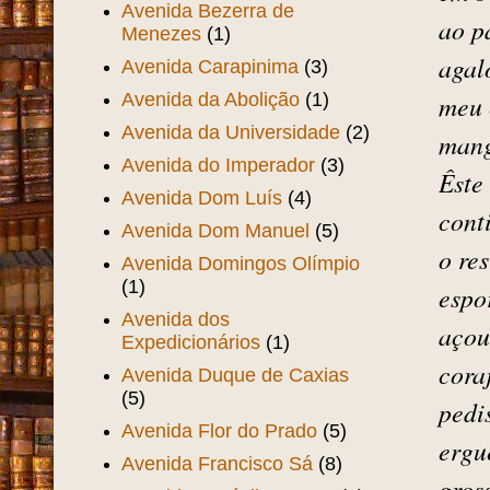
já f
Av. João Pessoa
(3)
Ocup
Av. Leste-Oeste
(8)
Luís
Av. Monsenhor Tabosa
(7)
jact
Avenida Alberto
Nepomuceno
(7)
em b
Avenida Bezerra de
ao p
Menezes
(1)
agal
Avenida Carapinima
(3)
Avenida da Abolição
(1)
meu 
Avenida da Universidade
(2)
mang
Avenida do Imperador
(3)
Êste
Avenida Dom Luís
(4)
cont
Avenida Dom Manuel
(5)
o re
Avenida Domingos Olímpio
(1)
espo
Avenida dos