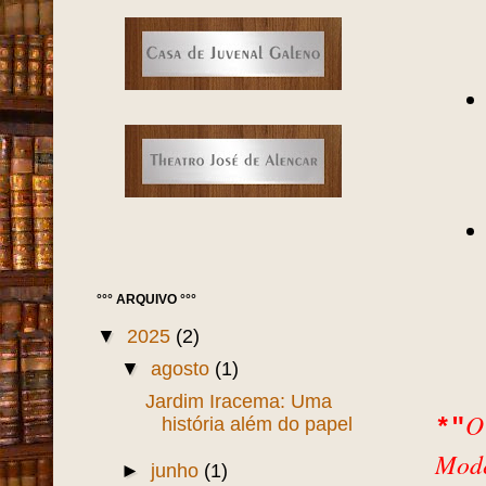
°°° ARQUIVO °°°