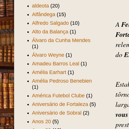
Aeroporto Pinto Martins
(1)
Aída Balaio
(1)
Aída Santos e Silva
(1)
Alberto Nepomuceno
(1)
Pra
Alcides Santos
(1)
aldeota
(20)
Alfândega
(15)
Fe
A
Alfredo Salgado
(10)
Alto da Balança
(1)
Fort
Álvaro da Cunha Mendes
rele
(1)
E
do
Álvaro Weyne
(1)
Amadeu Barros Leal
(1)
Amélia Earhart
(1)
Amélia Pedroso Benebien
Esta