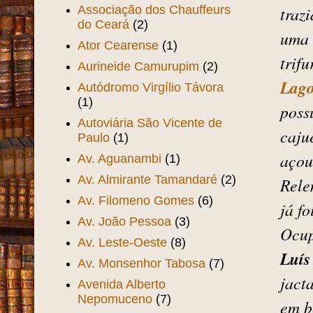
Assembléia Provincial
(1)
bene
Assis Lima
(29)
desa
Associacao Beneficente dos
Motoristas do Ceará
(1)
nome
Associação Comercial do
comb
Ceará
(2)
Associação dos Chauffeurs
traz
do Ceará
(2)
uma 
Ator Cearense
(1)
trif
Aurineide Camurupim
(2)
Lago
Autódromo Virgílio Távora
(1)
poss
Autoviária São Vicente de
caju
Paulo
(1)
açou
Av. Aguanambi
(1)
Av. Almirante Tamandaré
(2)
Rele
Av. Filomeno Gomes
(6)