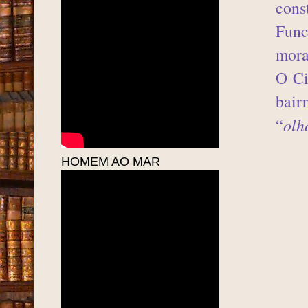
bair
Vavá
PESCADORES DO
mesm
MUCURIPE - 1951
O Ci
cons
Func
mora
O Ci
bair
“
olh
HOMEM AO MAR