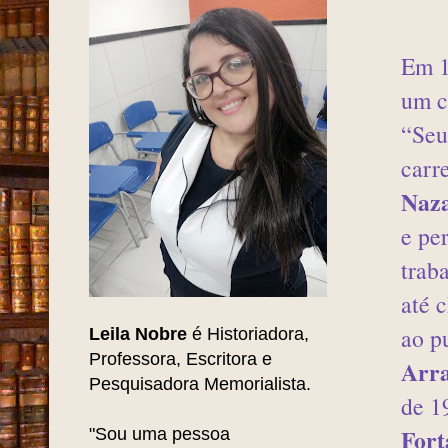
Pesquise AQUI
F
Em 1
um c
“Se
carr
Naz
e pe
trab