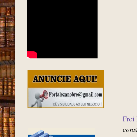
em á
Dist
Mar
FORTALEZA EM 1963
cine
cost