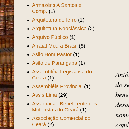
Aprendizes Marinheiro
(4)
Aquiraz
(1)
Araken
(1)
Arlindo Gondim
(1)
Armando Vasconcelos
(2)
Armazéns A Santos e
Comp.
(1)
Arquitetura de ferro
(1)
Arquitetura Neoclássica
(2)
Arquivo Público
(1)
Arraial Moura Brasil
(6)
Asilo Bom Pastor
(1)
Asilo de Parangaba
(1)
Assembléia Legislativa do
Antô
Ceará
(1)
do s