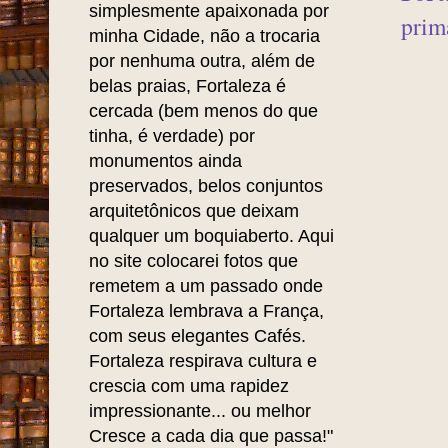
até 
ao p
Leila Nobre
é Historiadora,
Professora, Escritora e
Arr
Pesquisadora Memorialista.
de 1
Fort
"Sou uma pessoa
simplesmente apaixonada por
prim
minha Cidade, não a trocaria
por nenhuma outra, além de
belas praias, Fortaleza é
cercada (bem menos do que
tinha, é verdade) por
monumentos ainda
preservados, belos conjuntos
arquitetônicos que deixam
qualquer um boquiaberto. Aqui
no site colocarei fotos que
remetem a um passado onde