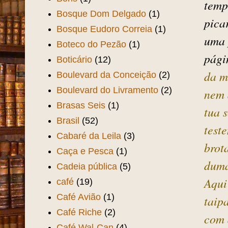
hoj
Bonde Outeiro
(4)
o fil
Bonde Praia de Iracema
(4)
inte
Bonde Soares Moreno
(2)
Boneca Eva
(3)
havi
Boris
(1)
temp
Bosque Dom Delgado
(1)
pica
Bosque Eudoro Correia
(1)
uma 
Boteco do Pezão
(1)
pági
Boticário
(12)
da m
Boulevard da Conceição
(2)
Boulevard do Livramento
(2)
nem 
Brasas Seis
(1)
tua 
Brasil
(52)
test
Cabaré da Leila
(3)
brot
Caça e Pesca
(1)