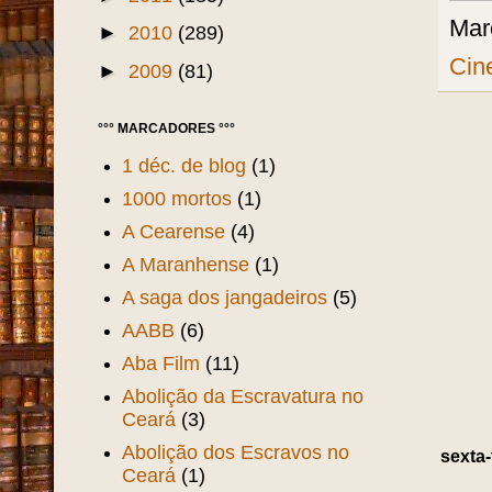
►
2015
(63)
►
2014
(47)
►
2013
(60)
Pos
►
2012
(195)
►
2011
(185)
Mar
►
2010
(289)
Cin
►
2009
(81)
°°° MARCADORES °°°
1 déc. de blog
(1)
1000 mortos
(1)
A Cearense
(4)
A Maranhense
(1)
A saga dos jangadeiros
(5)