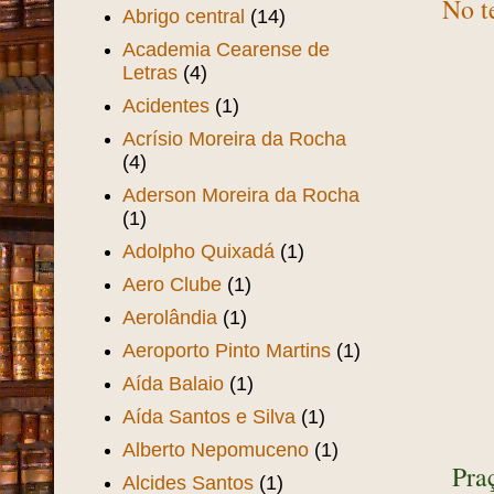
AABB
(6)
Aba Film
(11)
Abolição da Escravatura no
Ceará
(3)
Abolição dos Escravos no
sexta-
Ceará
(1)
No t
Abrigo central
(14)
Academia Cearense de
Letras
(4)
Acidentes
(1)
Acrísio Moreira da Rocha
(4)
Aderson Moreira da Rocha
(1)
Adolpho Quixadá
(1)
Aero Clube
(1)
Aerolândia
(1)