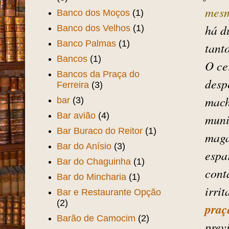
Bairro Jóquei Clube
(1)
A no
Bairro Luciano Cavalcante
quie
(1)
Balalaika
(2)
bisb
Banco da Opinião Pública
fort
(3)
mes
Banco dos Moços
(1)
há d
Banco dos Velhos
(1)
Banco Palmas
(1)
tanto
Bancos
(1)
O ce
Bancos da Praça do
desp
Ferreira
(3)
mach
bar
(3)
Bar avião
(4)
muni
Bar Buraco do Reitor
(1)
maga
Bar do Anísio
(3)