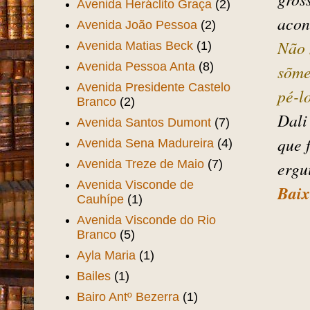
açou
Expedicionários
(1)
cora
Avenida Duque de Caxias
(5)
pedi
Avenida Flor do Prado
(5)
ergu
Avenida Francisco Sá
(8)
gros
Avenida Heráclito Graça
(2)
acon
Avenida João Pessoa
(2)
Não 
Avenida Matias Beck
(1)
Avenida Pessoa Anta
(8)
sõme
Avenida Presidente Castelo
pé-l
Branco
(2)
Dali
Avenida Santos Dumont
(7)
que 
Avenida Sena Madureira
(4)
Avenida Treze de Maio
(7)
ergu
Avenida Visconde de
Bai
Cauhípe
(1)