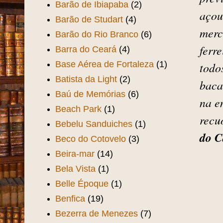
espa
Bar do Chaguinha
(1)
cont
Bar do Mincharia
(1)
irri
Bar e Restaurante Opção
(2)
praç
Barão de Camocim
(2)
prev
Barão de Ibiapaba
(2)
açou
Barão de Studart
(4)
merc
Barão do Rio Branco
(6)
fer­r
Barra do Ceará
(4)
Base Aérea de Fortaleza
(1)
todo
Batista da Light
(2)
baca
Baú de Memórias
(6)
na e
Beach Park
(1)
recu
Bebelu Sanduiches
(1)
do C
Beco do Cotovelo
(3)