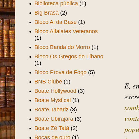
Beira-mar
(14)
Bela Vista
(1)
Belle Époque
(1)
Benfica
(19)
Bezerra de Menezes
(7)
Biblioteca pública
(1)
Big Brasa
(2)
Bloco Ai da Base
(1)
Bloco Alfaiates Veteranos
(1)
Bloco Banda do Morro
(1)
Bloco Os Gregos do Líbano
(1)
Bloco Prova de Fogo
(5)
BNB Clube
(1)
E, e
Boate Hollywood
(3)