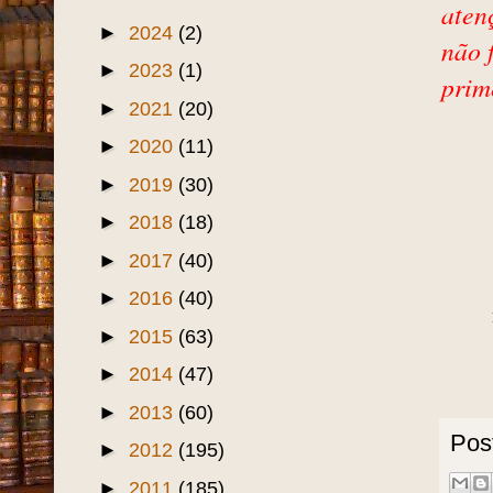
▼
2025
(2)
▼
agosto
(1)
Jardim Iracema: Uma
O
história além do papel
*"
Mode
►
junho
(1)
aten
►
2024
(2)
não 
►
2023
(1)
prim
►
2021
(20)
►
2020
(11)
►
2019
(30)
►
2018
(18)
►
2017
(40)
►
2016
(40)