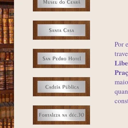
Por 
trav
Libe
Praç
maio