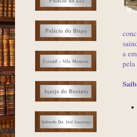
conc
sain
a em
pela
Saib