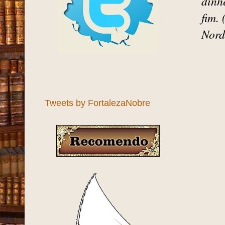
visi
muit
um a
Comb
dinh
fim.
Nord
Tweets by FortalezaNobre