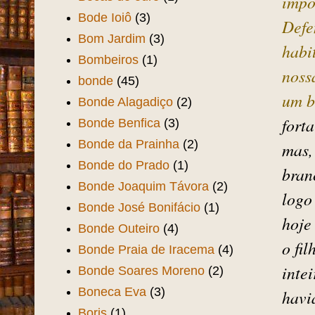
escr
Boate Mystical
(1)
somb
Boate Tabariz
(3)
vont
Boate Ubirajara
(3)
popu
Boate Zé Tatá
(2)
Bocas de ouro
(1)
impo
Bode Ioiô
(3)
Defe
Bom Jardim
(3)
habi
Bombeiros
(1)
noss
bonde
(45)
um b
Bonde Alagadiço
(2)
fort
Bonde Benfica
(3)
Bonde da Prainha
(2)
mas,
Bonde do Prado
(1)
bran
Bonde Joaquim Távora
(2)
logo
Bonde José Bonifácio
(1)