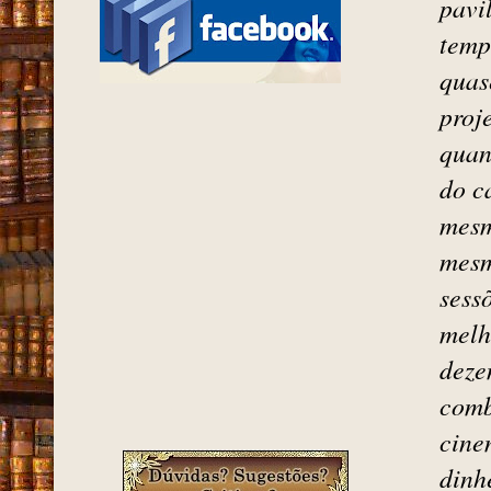
Frei
cons
pavi
temp
quas
proj
quan
do c
mesm
mesm
sess