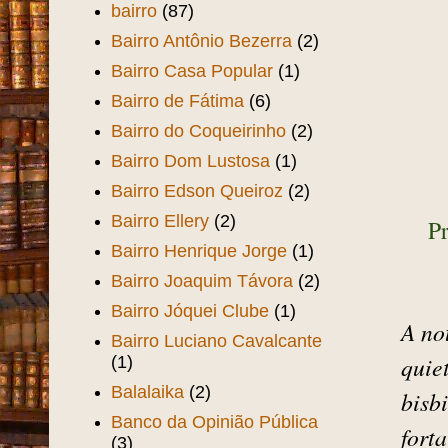
Avenida Visconde do Rio
Branco
(5)
Ayla Maria
(1)
Bailes
(1)
Bairo Antº Bezerra
(1)
bairro
(87)
Bairro Antônio Bezerra
(2)
Bairro Casa Popular
(1)
Bairro de Fátima
(6)
Bairro do Coqueirinho
(2)
Bairro Dom Lustosa
(1)
Bairro Edson Queiroz
(2)
Bairro Ellery
(2)
Pr
Bairro Henrique Jorge
(1)
Bairro Joaquim Távora
(2)