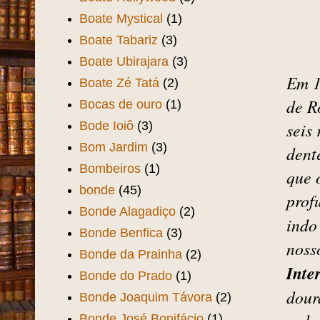
Boate Mystical
(1)
Boate Tabariz
(3)
Boate Ubirajara
(3)
Em 1
Boate Zé Tatá
(2)
de R
Bocas de ouro
(1)
Bode Ioiô
(3)
seis
Bom Jardim
(3)
dent
Bombeiros
(1)
que 
bonde
(45)
prof
Bonde Alagadiço
(2)
indo
Bonde Benfica
(3)
noss
Bonde da Prainha
(2)
Inte
Bonde do Prado
(1)
dour
Bonde Joaquim Távora
(2)
Bonde José Bonifácio
(1)