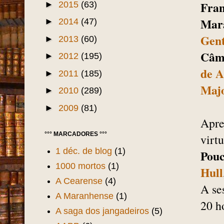
Fran
►
2015
(63)
Mar
►
2014
(47)
Gent
►
2013
(60)
Câm
►
2012
(195)
de A
►
2011
(185)
Majo
►
2010
(289)
►
2009
(81)
Apre
°°° MARCADORES °°°
virt
1 déc. de blog
(1)
Pouc
1000 mortos
(1)
Hull
A Cearense
(4)
A se
A Maranhense
(1)
20 h
A saga dos jangadeiros
(5)