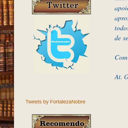
apoi
apro
todo
de s
Com 
At. 
Tweets by FortalezaNobre