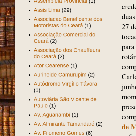
Assembléia Provincial
(1)
cred
Assis Lima
(29)
duas
Associacao Beneficente dos
27 d
Motoristas do Ceará
(1)
Associação Comercial do
toca
Ceará
(2)
para
Associação dos Chauffeurs
rotá
do Ceará
(2)
comp
Ator Cearense
(1)
Aurineide Camurupim
(2)
Carl
Autódromo Virgílio Távora
junh
(1)
mome
Autoviária São Vicente de
pres
Paulo
(1)
Av. Aguanambi
(1)
comp
Av. Almirante Tamandaré
(2)
de M
Av. Filomeno Gomes
(6)