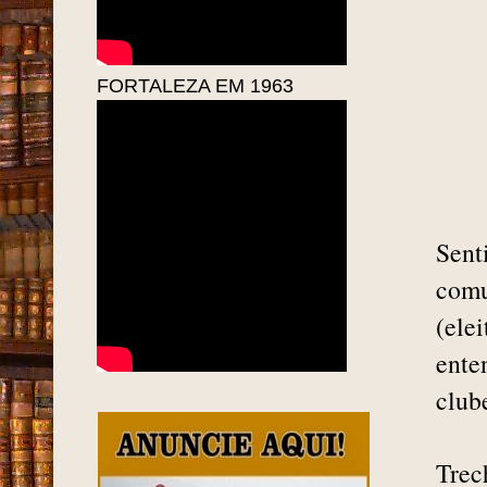
FORTALEZA EM 1963
Sent
comu
(ele
ente
club
Trec