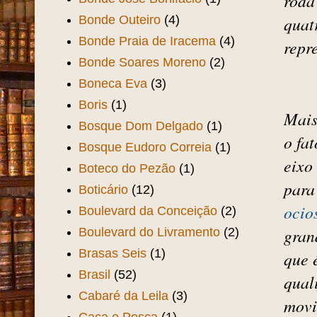
roda
Bonde Outeiro
(4)
quat
Bonde Praia de Iracema
(4)
repr
Bonde Soares Moreno
(2)
Boneca Eva
(3)
Boris
(1)
Mais
Bosque Dom Delgado
(1)
o fa
Bosque Eudoro Correia
(1)
eixo
Boteco do Pezão
(1)
para
Boticário
(12)
ocio
Boulevard da Conceição
(2)
gran
Boulevard do Livramento
(2)
Brasas Seis
(1)
que 
Brasil
(52)
qual
Cabaré da Leila
(3)
movi
Caça e Pesca
(1)