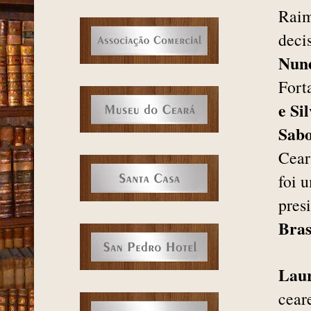
Raim
deci
Nun
Fort
e Si
Sabo
Cear
foi 
pres
Bras
Lau
cear