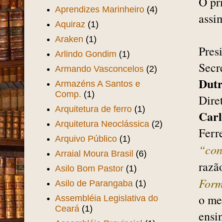
O pr
Aprendizes Marinheiro
(4)
assi
Aquiraz
(1)
Araken
(1)
Pres
Arlindo Gondim
(1)
Secr
Armando Vasconcelos
(2)
Dut
Armazéns A Santos e
Comp.
(1)
Dire
Arquitetura de ferro
(1)
Carl
Arquitetura Neoclássica
(2)
Ferr
Arquivo Público
(1)
“con
Arraial Moura Brasil
(6)
razã
Asilo Bom Pastor
(1)
Form
Asilo de Parangaba
(1)
o me
Assembléia Legislativa do
Ceará
(1)
ensi