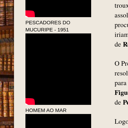
trou
asso
PESCADORES DO
proc
MUCURIPE - 1951
iria
R
de
O Pr
reso
para
Figu
P
de
HOMEM AO MAR
Logo