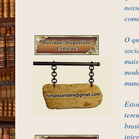
noss
comu
O qu
soci
mais
modo
mun
Esto
tere
bras
inte