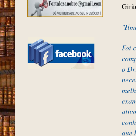
Girã
"
I
lm
Foi 
comp
o Dr
nece
melh
exam
ativ
conh
que 