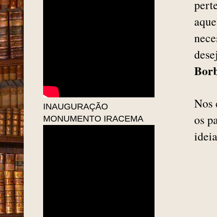
pert
aque
nece
dese
Bor
Nos 
INAUGURAÇÃO
os p
MONUMENTO IRACEMA
idei