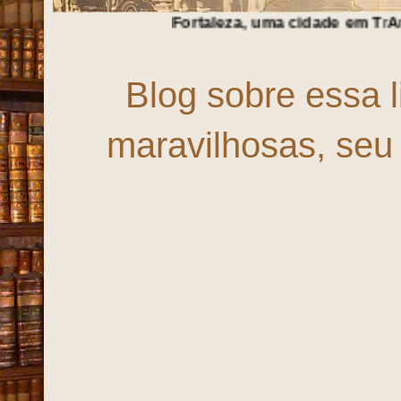
Fortaleza, uma cidade em
T
r
A
n
S
f
O
r
M
a
Ç
ã
O
!!!
Blog sobre essa 
maravilhosas, seu