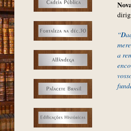
Nov
diri
“
D
a
mere
a re
enco
voss
fund