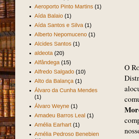
Aeroporto Pinto Martins
(1)
Aída Balaio
(1)
Aída Santos e Silva
(1)
Alberto Nepomuceno
(1)
Alcides Santos
(1)
aldeota
(20)
Alfândega
(15)
O Ro
Alfredo Salgado
(10)
Dist
Alto da Balança
(1)
aloc
Álvaro da Cunha Mendes
(1)
comu
Álvaro Weyne
(1)
Mor
Amadeu Barros Leal
(1)
comp
Amélia Earhart
(1)
noss
Amélia Pedroso Benebien