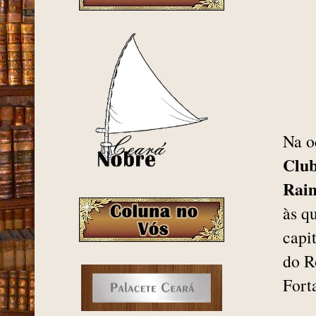
Na o
Club
Rai
às q
capi
do R
Fort