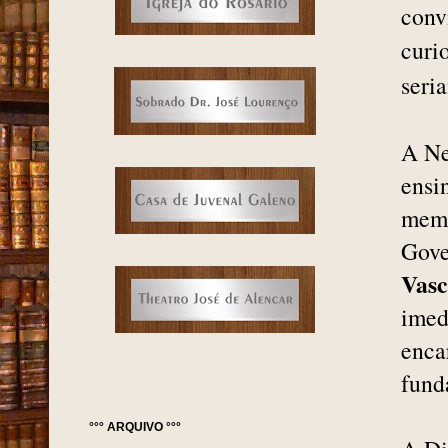
conv
curi
seri
A Ne
ensi
memo
Gove
Vasc
imed
enca
fund
°°° ARQUIVO °°°