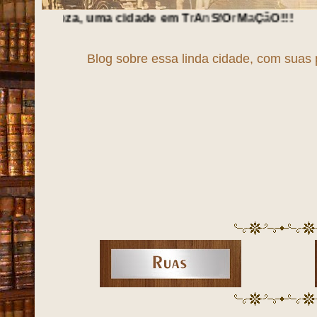
uma cidade em
T
r
A
n
S
f
O
r
M
a
Ç
ã
O
!!!
Blog sobre essa linda cidade, com suas 