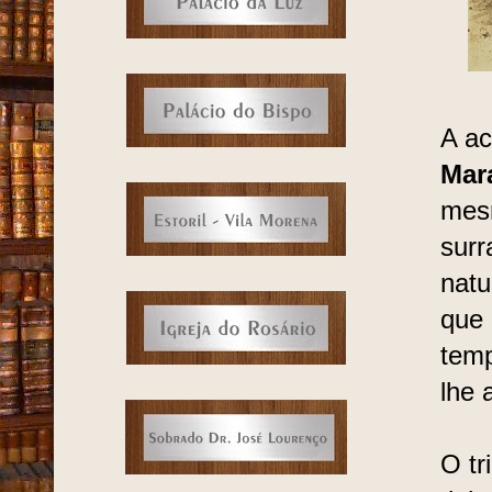
A ac
Mar
mesm
surr
natu
que 
temp
lhe 
O tr