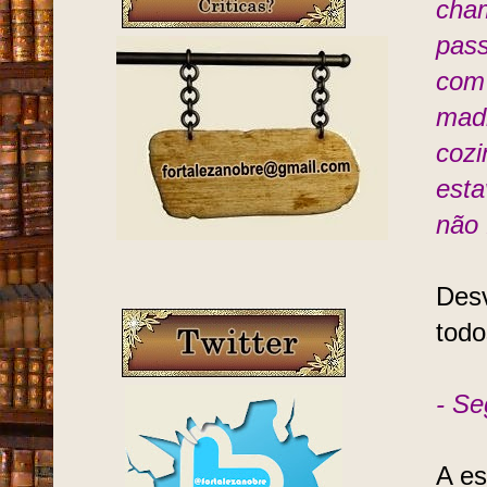
cham
pass
com 
mad
cozi
esta
não 
Des
todo
- Se
A es