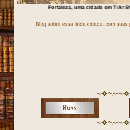
Fortaleza, uma cidade em
T
r
A
n
S
f
O
r
M
a
Ç
ã
O
!!!
Blog sobre essa linda cidade, com suas 