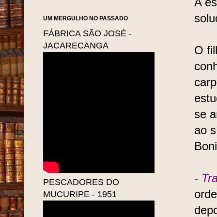
A es
solu
UM MERGULHO NO PASSADO
FÁBRICA SÃO JOSÉ -
JACARECANGA
O fi
conh
carp
estu
se a
ao s
Boni
- Tr
PESCADORES DO
orde
MUCURIPE - 1951
depo