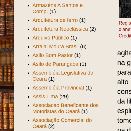
Armazéns A Santos e
Comp.
(1)
Arquitetura de ferro
(1)
Regis
Arquitetura Neoclássica
(2)
o ane
Crédi
Arquivo Público
(1)
Arraial Moura Brasil
(6)
agit
Asilo Bom Pastor
(1)
na g
Asilo de Parangaba
(1)
para
Assembléia Legislativa do
Ceará
(1)
alto
Assembléia Provincial
(1)
cons
Assis Lima
(29)
da l
Associacao Beneficente dos
espi
Motoristas do Ceará
(1)
tomo
Associação Comercial do
Ceará
(2)
na d