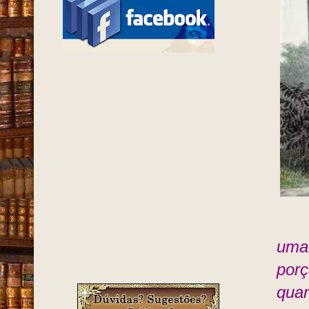
uma
porç
quan