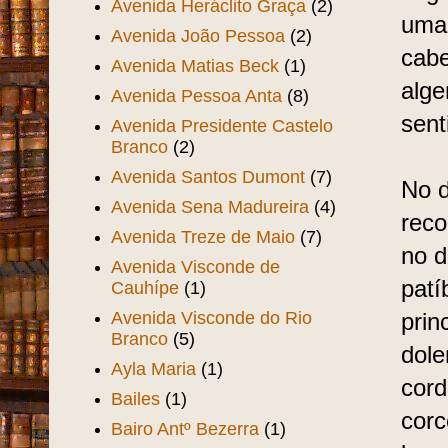
Avenida Heráclito Graça
(2)
uma 
Avenida João Pessoa
(2)
cabe
Avenida Matias Beck
(1)
alge
Avenida Pessoa Anta
(8)
sent
Avenida Presidente Castelo
Branco
(2)
Avenida Santos Dumont
(7)
No d
Avenida Sena Madureira
(4)
reco
Avenida Treze de Maio
(7)
no d
Avenida Visconde de
patí
Cauhípe
(1)
Avenida Visconde do Rio
prin
Branco
(5)
dole
Ayla Maria
(1)
cord
Bailes
(1)
corc
Bairo Antº Bezerra
(1)