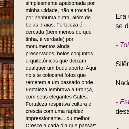
simplesmente apaixonada por
minha Cidade, não a trocaria
Era 
por nenhuma outra, além de
belas praias, Fortaleza é
se d
cercada (bem menos do que
tinha, é verdade) por
- To
monumentos ainda
preservados, belos conjuntos
arquitetônicos que deixam
Silê
qualquer um boquiaberto. Aqui
no site colocarei fotos que
Nada
remetem a um passado onde
Fortaleza lembrava a França,
com seus elegantes Cafés.
- Es
Fortaleza respirava cultura e
desa
crescia com uma rapidez
impressionante... ou melhor
Cresce a cada dia que passa!"