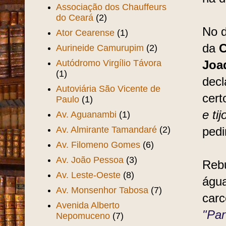
Associação dos Chauffeurs
do Ceará
(2)
No d
Ator Cearense
(1)
da
C
Aurineide Camurupim
(2)
Autódromo Virgílio Távora
Joa
(1)
decl
Autoviária São Vicente de
cert
Paulo
(1)
e tij
Av. Aguanambi
(1)
Av. Almirante Tamandaré
(2)
pedi
Av. Filomeno Gomes
(6)
Av. João Pessoa
(3)
Rebu
Av. Leste-Oeste
(8)
água
Av. Monsenhor Tabosa
(7)
carc
Avenida Alberto
"Par
Nepomuceno
(7)