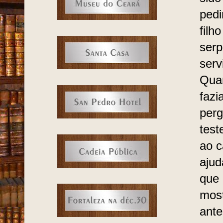
pedi
filh
serp
serv
Quan
fazi
perg
test
ao c
ajud
que 
most
ante