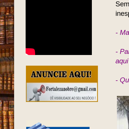
Semi
ines
- Ma
- Pa
aqui
- Qu