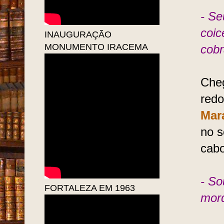
- Se
coic
INAUGURAÇÃO
MONUMENTO IRACEMA
cobr
Cheg
red
Mar
no s
cab
- So
FORTALEZA EM 1963
mord