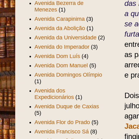
das 
Avenida Bezerra de
Menezes
(1)
a qu
Avenida Carapinima
(3)
se a
Avenida da Abolição
(1)
furt
Avenida da Universidade
(2)
entr
Avenida do Imperador
(3)
as p
Avenida Dom Luís
(4)
arre
Avenida Dom Manuel
(5)
e pr
Avenida Domingos Olímpio
(1)
Avenida dos
Dois
Expedicionários
(1)
julh
Avenida Duque de Caxias
(5)
aga
Avenida Flor do Prado
(5)
Jac
Avenida Francisco Sá
(8)
fing