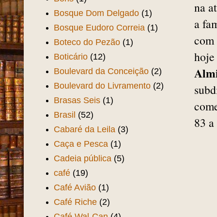
na a
Bosque Dom Delgado
(1)
a fa
Bosque Eudoro Correia
(1)
com 
Boteco do Pezão
(1)
hoje
Boticário
(12)
Alm
Boulevard da Conceição
(2)
Boulevard do Livramento
(2)
subd
Brasas Seis
(1)
come
Brasil
(52)
83 a
Cabaré da Leila
(3)
Caça e Pesca
(1)
Cadeia pública
(5)
café
(19)
Café Avião
(1)
Café Riche
(2)
Café Wal-Can
(4)