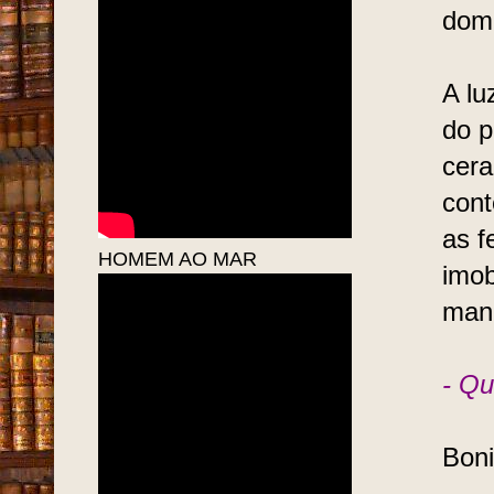
domi
A lu
do 
cera
con
as f
HOMEM AO MAR
imob
manc
- Qu
Boni