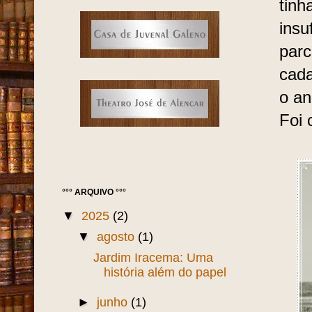
tinh
insu
parc
cada
o an
Foi 
°°° ARQUIVO °°°
▼
2025
(2)
▼
agosto
(1)
Jardim Iracema: Uma
história além do papel
►
junho
(1)