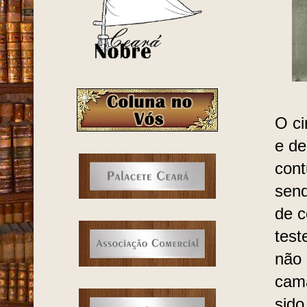
O ci
e de
cont
send
de c
test
não 
cama
sido