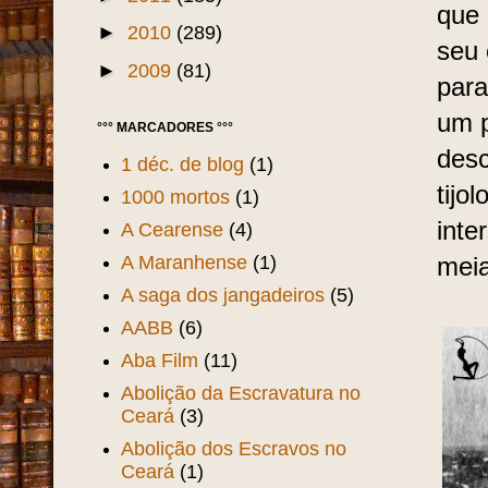
que 
►
2010
(289)
seu 
►
2009
(81)
para
um p
°°° MARCADORES °°°
desc
1 déc. de blog
(1)
tijo
1000 mortos
(1)
inte
A Cearense
(4)
A Maranhense
(1)
meia
A saga dos jangadeiros
(5)
AABB
(6)
Aba Film
(11)
Abolição da Escravatura no
Ceará
(3)
Abolição dos Escravos no
Ceará
(1)