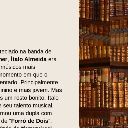
teclado na banda de
ner
,
Ítalo Almeida
era
 músicos mais
 momento em que o
entado. Principalmente
minino e mais jovem. Mas
 um rosto bonito. Ítalo
 seu talento musical.
formou uma dupla com
 de “
Forró de Dois
”.