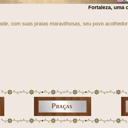
Fortaleza, uma cidade em
T
r
A
n
dade, com suas praias maravilhosas, seu povo acolhedor e