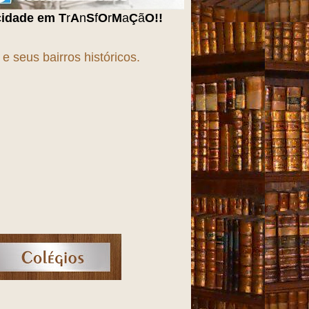
S
f
O
r
M
a
Ç
ã
O
!!!
 seus bairros históricos.