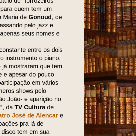
tulo de “forrozeiros”
al para quem tem um
e Maria de
Gonoud
, de
passando pelo jazz e
ar apenas seus nomes e
 constante entre os dois
o instrumento o piano.
o já mostraram que tem
e e apesar do pouco
articipação em vários
meros shows pelo
ão João- e aparição no
l”, da
TV Cultura
de
tro José de Alencar
e
pações pra lá de
 disco tem em sua