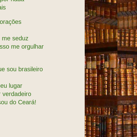
ais
corações
e me seduz
osso me orgulhar
e sou brasileiro
eu lugar
 verdadeiro
sou do Ceará!