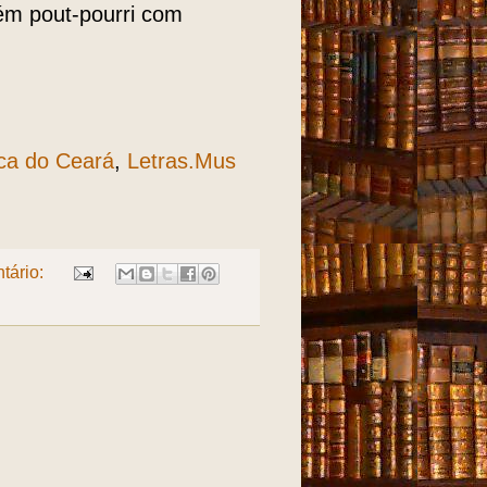
ém pout-pourri com
ca do Ceará
,
Letras.Mus
tário: