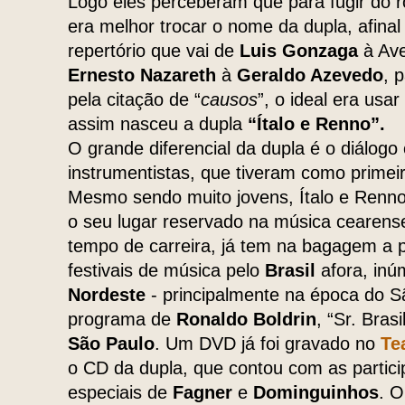
Logo eles perceberam que para fugir do ró
era melhor trocar o nome da dupla, afin
repertório que vai de
Luis Gonzaga
à Av
Ernesto Nazareth
à
Geraldo Azevedo
, 
pela citação de “
causos
”, o ideal era us
assim nasceu a dupla
“Ítalo e Renno”.
O grande diferencial da dupla é o diálogo
instrumentistas, que tiveram como primeir
Mesmo sendo muito jovens, Ítalo e Renn
o seu lugar reservado na música cearens
tempo de carreira, já tem na bagagem a p
festivais de música pelo
Brasil
afora, inú
Nordeste
- principalmente na época do S
programa de
Ronaldo Boldrin
, “Sr. Brasi
São Paulo
. Um DVD já foi gravado no
Tea
o CD da dupla, que contou com as partici
especiais de
Fagner
e
Dominguinhos
. O