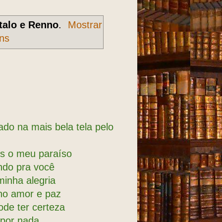
Ítalo e Renno
.
Mostrar
ns
ado na mais bela tela pelo
s o meu paraíso
indo pra você
inha alegria
ho amor e paz
ode ter certeza
 por nada