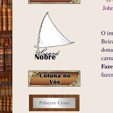
John
O im
Beir
dona
carn
Faz
faze