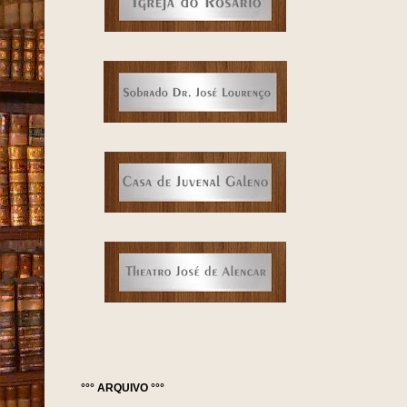
°°° ARQUIVO °°°