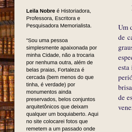
Leila Nobre
é Historiadora,
Professora, Escritora e
Um d
Pesquisadora Memorialista.
de c
"Sou uma pessoa
grau
simplesmente apaixonada por
minha Cidade, não a trocaria
espe
por nenhuma outra, além de
esta
belas praias, Fortaleza é
peri
cercada (bem menos do que
tinha, é verdade) por
bris
monumentos ainda
de e
preservados, belos conjuntos
vene
arquitetônicos que deixam
qualquer um boquiaberto. Aqui
no site colocarei fotos que
remetem a um passado onde