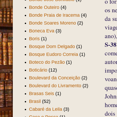
o fo
Bonde Outeiro
(4)
os n
Bonde Praia de Iracema
(4)
da s
Bonde Soares Moreno
(2)
viag
Boneca Eva
(3)
ano)
Boris
(1)
S-38
Bosque Dom Delgado
(1)
come
Bosque Eudoro Correia
(1)
auto
Boteco do Pezão
(1)
impo
Boticário
(12)
voan
Boulevard da Conceição
(2)
Boulevard do Livramento
(2)
quas
Brasas Seis
(1)
John
Brasil
(52)
home
Cabaré da Leila
(3)
dois
Caça e Pesca
(1)