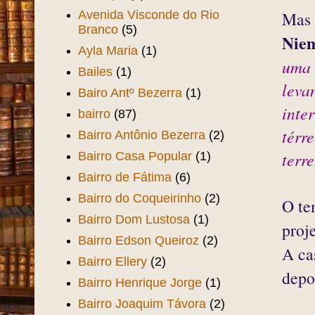
Avenida Visconde do Rio
Mas 
Branco
(5)
Nie
Ayla Maria
(1)
uma 
Bailes
(1)
leva
Bairo Antº Bezerra
(1)
inte
bairro
(87)
térr
Bairro Antônio Bezerra
(2)
terr
Bairro Casa Popular
(1)
Bairro de Fátima
(6)
Bairro do Coqueirinho
(2)
O te
Bairro Dom Lustosa
(1)
proje
Bairro Edson Queiroz
(2)
A ca
Bairro Ellery
(2)
depo
Bairro Henrique Jorge
(1)
Bairro Joaquim Távora
(2)