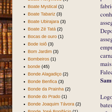
fabr
Boate Mystical
(1)
conh
Boate Tabariz
(3)
asse
Boate Ubirajara
(3)
Boate Zé Tatá
(2)
Depo
Bocas de ouro
(1)
asse
Bode Ioiô
(3)
empr
Bom Jardim
(3)
carn
Bombeiros
(1)
mais
bonde
(45)
Fale
Bonde Alagadiço
(2)
Sam
Bonde Benfica
(3)
Bonde da Prainha
(2)
Log
Bonde do Prado
(1)
bate
Bonde Joaquim Távora
(2)
Bonde José Bonifácio
(1)