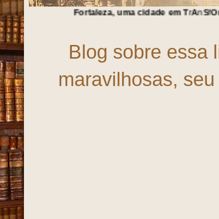
Fortaleza, uma cidade em
T
r
A
n
S
f
O
r
M
a
Ç
ã
O
!!!
Blog sobre essa 
maravilhosas, seu