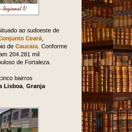
Situado ao sudoeste de
Conjunto Ceará
,
pio de
Caucaia
. Conforme
am 204.281 mil
uloso de Fortaleza.
inco bairros
a Lisboa
,
Granja