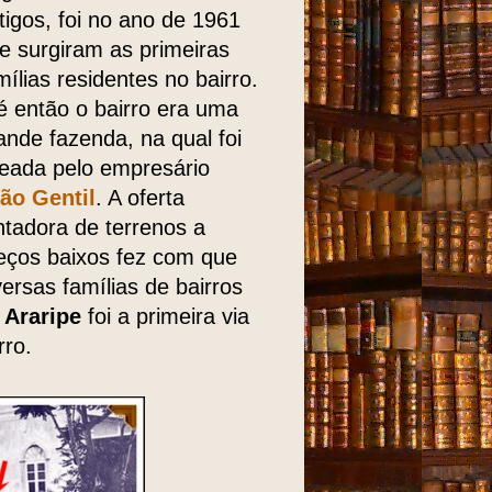
tigos, foi no ano de 1961
e surgiram as primeiras
mílias residentes no bairro.
é então o bairro era uma
ande fazenda, na qual foi
teada pelo empresário
ão Gentil
. A oferta
ntadora de terrenos a
eços baixos fez com que
versas famílias de bairros
 Araripe
foi a primeira via
rro.