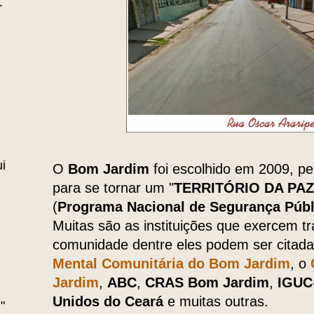
r
i
O
Bom Jardim
foi escolhido em 2009, p
para se tornar um "
TERRITÓRIO DA PAZ
(
Programa Nacional de Segurança Públ
Muitas são as instituições que exercem t
comunidade dentre eles podem ser citad
Mental Comunitária do Bom Jardim
, o
Jardim
,
ABC
,
CRAS Bom Jardim
,
IGUC
Unidos do Ceará
e muitas outras.
"