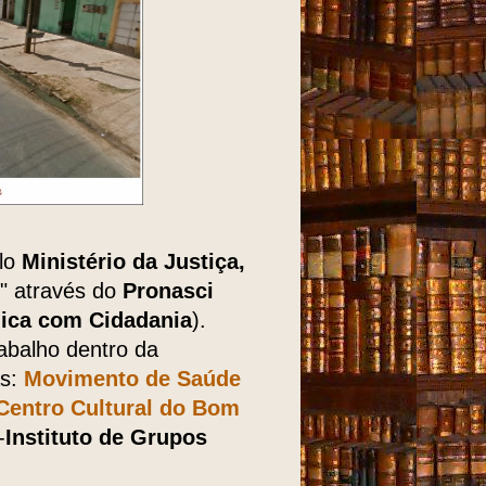
elo
Ministério da Justiça,
" através do
Pronasci
ica com Cidadania
).
rabalho dentro da
as:
Movimento de Saúde
Centro Cultural do Bom
-
Instituto de Grupos