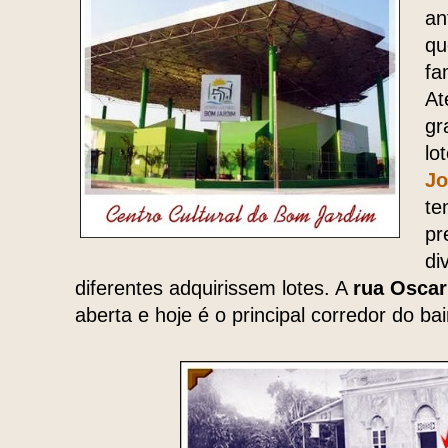
an
qu
fa
At
gr
lo
Jo
te
pr
di
diferentes adquirissem lotes. A
rua Oscar
aberta e hoje é o principal corredor do bai